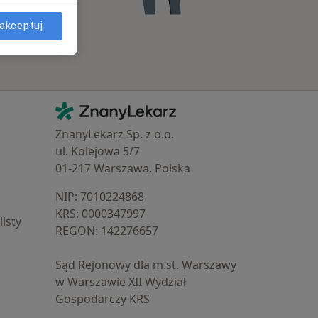
akceptuj
Kontakt
ZnanyLekarz - Strona główna
ZnanyLekarz Sp. z o.o.
ul. Kolejowa 5/7
01-217 Warszawa, Polska
NIP: ⁠7010224868
KRS: ⁠0000347997
isty
REGON: ⁠142276657
Sąd Rejonowy dla m.st. Warszawy
w Warszawie XII Wydział
Gospodarczy KRS