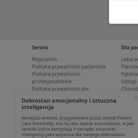
Serwis
Dla pa
Regulamin
Lekarz
Polityka prywatności pacjentów
Placów
Polityka prywatności
Pytani
profesjonalistów
Usługi 
Polityka prywatności dla
Choro
profesjonalistów, których dane
Pomoc
Dobrostan emocjonalny i sztuczna
pozyskaliśmy samodzielnie
Aplika
inteligencja
Polityka cookies
Blog d
Niniejsza ankieta, przygotowana przez zespół Patient
Jak działają wyniki wyszukiwania
Care Doctoralia, ma na celu lepsze zrozumienie, w jaki
Dostępność
sposób ludzie korzystają z narzędzi sztucznej
O nas
inteligencji jako wsparcia dla swojego dobrostanu