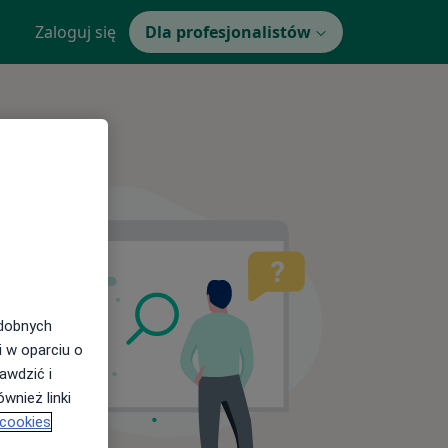
Zaloguj się
Dla profesjonalistów
odobnych
i w oparciu o
awdzić i
wnież linki
 cookies