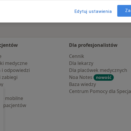
Za
Edytuj ustawienia
cjentów
Dla profesjonalistów
e
Cennik
ki medyczne
Dla lekarzy
a i odpowiedzi
Dla placówek medycznych
i zabiegi
Noa Notes
nowość
by
Baza wiedzy
Centrum Pomocy dla Specjal
cje mobilne
la pacjentów