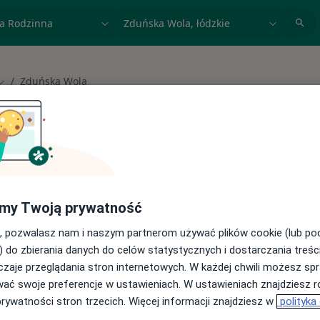
acja, badanie lub nazwisko
miasto lub dzielnica
Zduńska Wola
Zmień miasto
 spełniających podane kryteria
my Twoją prywatność
buj konsultacje online ze specjalistami z
, pozwalasz nam i naszym partnerom używać plików cookie (lub p
) do zbierania danych do celów statystycznych i dostarczania treśc
cji online
zaje przeglądania stron internetowych. W każdej chwili możesz spr
wać swoje preferencje w ustawieniach. W ustawieniach znajdziesz ró
prywatności stron trzecich. Więcej informacji znajdziesz w
polityka