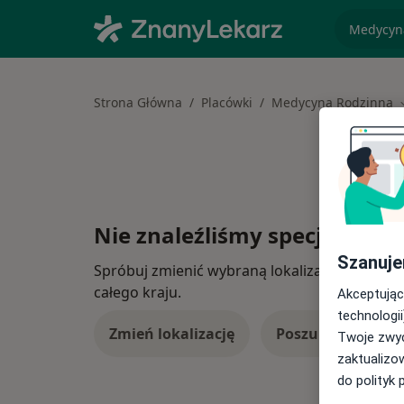
specjaliz
Strona Główna
Placówki
Medycyna Rodzinna
Nie znaleźliśmy specjalistów
Szanuje
Spróbuj zmienić wybraną lokalizację lub wypró
całego kraju.
Akceptując
technologii
Zmień lokalizację
Poszukaj konsulta
Twoje zwyc
zaktualizo
do polityk 