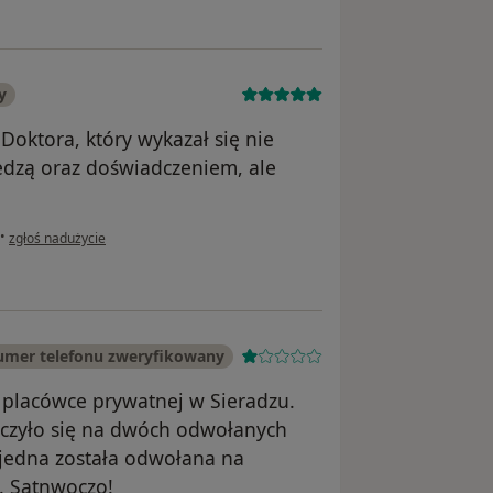
y
oktora, który wykazał się nie
dzą oraz doświadczeniem, ale
w opinii użytkownika Patrycja
•
zgłoś nadużycie
mer telefonu zweryfikowany
 placówce prywatnej w Sieradzu.
ończyło się na dwóch odwołanych
o jedna została odwołana na
. Satnwoczo!