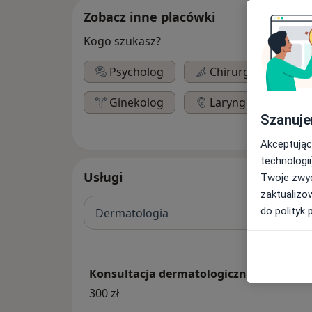
Zobacz inne placówki
Kogo szukasz?
Psycholog
Chirurg
Pe
Ginekolog
Laryngolog
Szanuje
Akceptując
technologii
Usługi
Twoje zwyc
zaktualizo
do polityk 
Dermatologia
Konsultacja dermatologiczna
300 zł