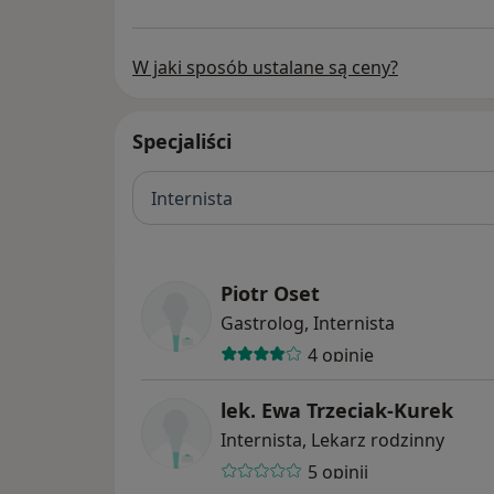
W jaki sposób ustalane są ceny?
Specjaliści
Internista
Piotr Oset
Gastrolog, Internista
4 opinie
lek. Ewa Trzeciak-Kurek
Internista, Lekarz rodzinny
5 opinii