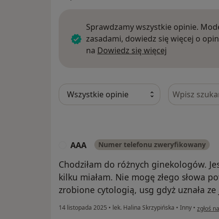
Sprawdzamy wszystkie opinie. Mode
zasadami, dowiedz się więcej o opin
Dowiedz się w
na
Dowiedz się więcej
Szukaj w opi
AAA
Numer telefonu zweryfikowany
A
Chodziłam do różnych ginekologów. Jes
kilku miałam. Nie mogę złego słowa po
zrobione cytologią, usg gdyż uznała ze 
w opini
14 listopada 2025
•
lek. Halina Skrzypińska
•
Inny
•
zgłoś n