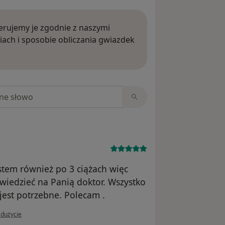
rujemy je zgodnie z naszymi
iach i sposobie obliczania gwiazdek
ięcej o opiniach
niach
tem również po 3 ciążach więc
wiedzieć na Panią doktor. Wszystko
jest potrzebne. Polecam .
i użytkownika AAA
adużycie