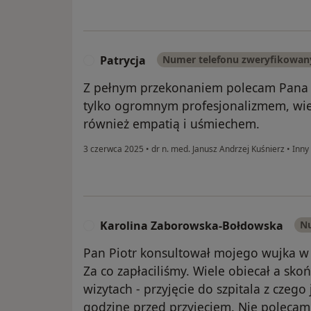
Patrycja
Numer telefonu zweryfikowan
P
Z pełnym przekonaniem polecam Pana D
tylko ogromnym profesjonalizmem, wie
również empatią i uśmiechem.
3 czerwca 2025
•
dr n. med. Janusz Andrzej Kuśnierz
•
Inny
Karolina Zaborowska-Bołdowska
Nu
K
Pan Piotr konsultował mojego wujka w
Za co zapłaciliśmy. Wiele obiecał a sk
wizytach - przyjęcie do szpitala z czeg
godzinę przed przyjęciem. Nie polecam