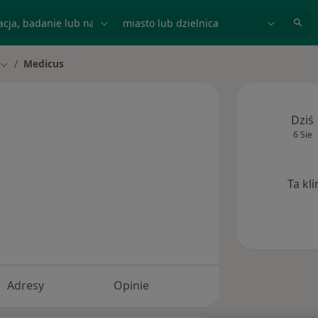
acja, badanie lub nazwisko
miasto lub dzielnica
Medicus
Zmień miasto
Dziś
6 Sie
Ta kl
Adresy
Opinie