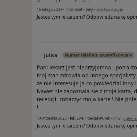
w opinii użytkownika K
16 lutego 2024
•
Piotr Oset
•
Inny
•
zgłoś nadużycie
Jesteś tym lekarzem? Odpowiedz na tę opin
Julisa
Numer telefonu zweryfikowany
J
Pani lekarz jest nieprzyjemna , potrakt
moj stan zdrowia od innego specjalisty,
ze nie interesuje ja co powiedzial inny l
Nawet nie zapoznala sie z moja karta, 
recepcji zobaczyc moja karte ! Nie po
!
w opinii
10 września 2020
•
lek. Ewa Trzeciak-Kurek
•
Inny
•
zgłoś n
Jesteś tym lekarzem? Odpowiedz na tę opin