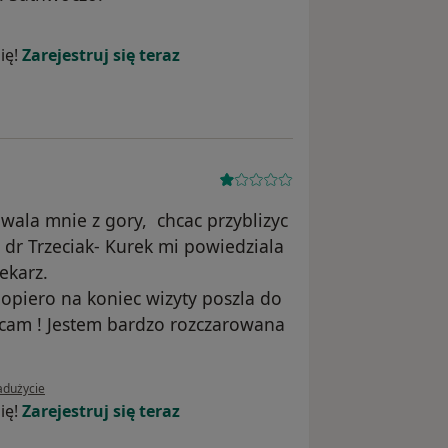
arolina Zaborowska-Bołdowska
ię!
Zarejestruj się teraz
owala mnie z gory, chcac przyblizyc
 dr Trzeciak- Kurek mi powiedziala
ekarz.
dopiero na koniec wizyty poszla do
lecam ! Jestem bardzo rozczarowana
 użytkownika Julisa
adużycie
ię!
Zarejestruj się teraz