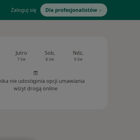
Zaloguj się
Dla profesjonalistów
Jutro
Sob,
Ndz,
Pon,
Wt,
7 Sie
8 Sie
9 Sie
10 Sie
11 Si
inika nie udostępnia opcji umawiania
wizyt drogą online