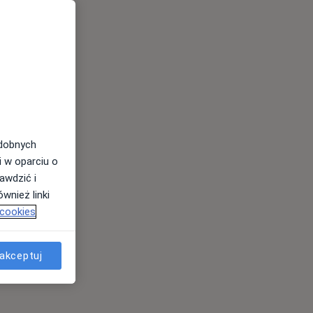
odobnych
i w oparciu o
awdzić i
wnież linki
 cookies
akceptuj