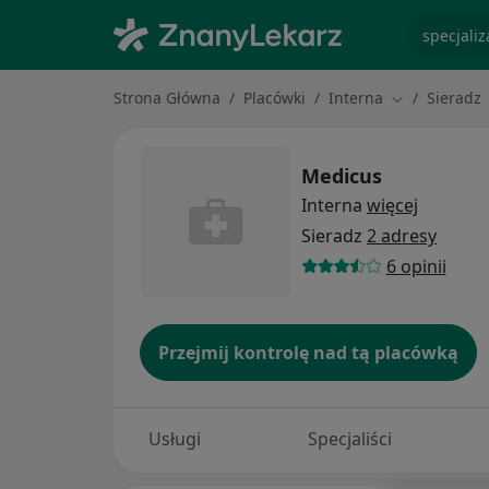
specjaliz
Strona Główna
Placówki
Interna
Sieradz
Zmień miasto
Medicus
Interna
więcej
Sieradz
2 adresy
6 opinii
Przejmij kontrolę nad tą placówką
Usługi
Specjaliści