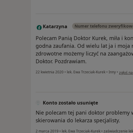
Katarzyna
Numer telefonu zweryfikow
K
Polecam Panią Doktor Kurek, miła i k
godna zaufania. Od wielu lat ja i moj
zdrowotne możemy liczyć na zaangażowa
Doktor. Pozdrawiam.
w opinii
22 kwietnia 2020
•
lek. Ewa Trzeciak-Kurek
•
Inny
•
zgłoś na
Konto zostało usunięte
Nie polecam tej pani doktor problemy w
skierowania do lekarza specjalisty.
2 marca 2019
•
lek. Ewa Trzeciak-Kurek
•
zaświadczenie lek