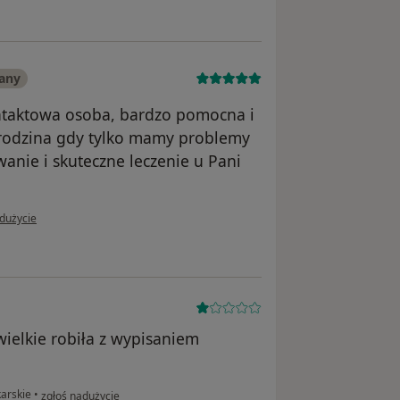
any
ontaktowa osoba, bardzo pomocna i
a rodzina gdy tylko mamy problemy
nie i skuteczne leczenie u Pani
 użytkownika Katarzyna
dużycie
ielkie robiła z wypisaniem
w opinii użytkownika Konto zostało usunięte
arskie
•
zgłoś nadużycie