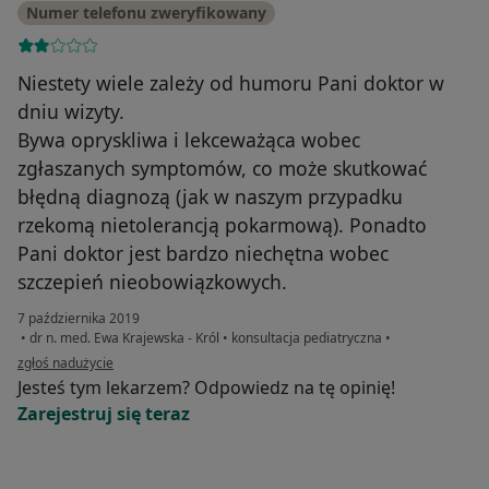
Numer telefonu zweryfikowany
Niestety wiele zależy od humoru Pani doktor w
dniu wizyty.
Bywa opryskliwa i lekceważąca wobec
zgłaszanych symptomów, co może skutkować
błędną diagnozą (jak w naszym przypadku
rzekomą nietolerancją pokarmową). Ponadto
Pani doktor jest bardzo niechętna wobec
szczepień nieobowiązkowych.
7 października 2019
•
dr n. med. Ewa Krajewska - Król
•
konsultacja pediatryczna
•
w opinii użytkownika Konto zostało usunięte
zgłoś nadużycie
Jesteś tym lekarzem? Odpowiedz na tę opinię!
Zarejestruj się teraz