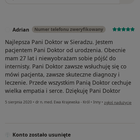
Adrian
Numer telefonu zweryfikowany
A
Najlepsza Pani Doktor w Sieradzu. Jestem
pacjentem Pani Doktor od urodzenia. Obecnie
mam 27 lat i niewyobrażam sobie pójść do
internisty. Pani Doktor zawsze wsłuchuję się co
mówi pacjenta, zawsze skuteczne diagnozy i
leczenie. Przede wszystkim Panią Doktor cechuje
wielka empatia i serce. Dziękuję Pani Doktor
w opinii użytkownika
5 sierpnia 2020
•
dr n. med. Ewa Krajewska - Król
•
Inny
•
zgłoś nadużycie
Konto zostało usunięte