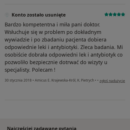
Konto zostało usunięte
Bardzo kompetentna i miła pani doktor.
Wsłuchuje się w problem po dokładnym
wywiadzie i po zbadaniu pacjenta dobiera
odpowiednie leki i antybiotyki. Zleca badania. Mi
osobiście dobrała odpowiedni lek i antybiotyk co
pozwoliło bezpiecznie dotrwać do wizyty u
specjalisty. Polecam !
w opinii użytkowni
30 stycznia 2018
•
Amicus E. Krajewska-Król, K. Pietrych
•
•
zgłoś nadużycie
Najczęściej zadawane pytania