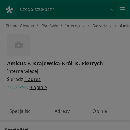
Me
Czego szukasz?
Strona Główna
Placówki
Interna
Sieradz
Amicu
Zmień miasto
Zmień mia
Amicus E. Krajewska-Król, K. Pietrych
Interna
więcej
Sieradz
1 adres
3 opinie
Specjaliści
Adresy
Opinie
Specjaliści