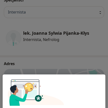
Internista
lek. Joanna Sylwia Pijanka-Kłys
Internista, Nefrolog
Adres
Powiększ mapę
Amicus E. Krajewska-Król, K. Pietrych