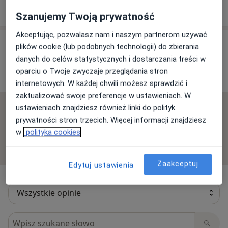
Bohaterów Września 61, 98-200 Sieradz
Szanujemy Twoją prywatność
Akceptując, pozwalasz nam i naszym partnerom używać
Opinie o specjalistach (3)
plików cookie (lub podobnych technologii) do zbierania
danych do celów statystycznych i dostarczania treści w
oparciu o Twoje zwyczaje przeglądania stron
3 opinie
internetowych. W każdej chwili możesz sprawdzić i
zaktualizować swoje preferencje w ustawieniach. W
ustawieniach znajdziesz również linki do polityk
Sprawdzamy wszystkie opinie. Moderujemy je
prywatności stron trzecich. Więcej informacji znajdziesz
zgodnie z naszymi zasadami, dowiedz się więcej o
w
polityka cookies
opiniach i sposobie obliczania gwiazdek na
Dowiedz się więcej o opiniach
Dowiedz się więcej
Zaakceptuj
Edytuj ustawienia
Szukaj w opiniach