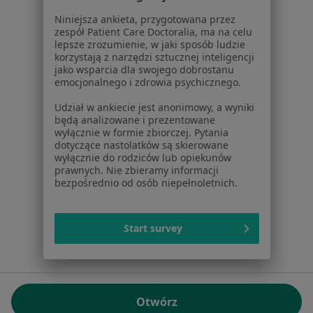
01-217 Warszawa, Polska
Niniejsza ankieta, przygotowana przez
zespół Patient Care Doctoralia, ma na celu
NIP: ⁠7010224868
lepsze zrozumienie, w jaki sposób ludzie
KRS: ⁠0000347997
korzystają z narzędzi sztucznej inteligencji
REGON: ⁠142276657
jako wsparcia dla swojego dobrostanu
emocjonalnego i zdrowia psychicznego.
Sąd Rejonowy dla m.st. Warszawy w Warszawie XII
Udział w ankiecie jest anonimowy, a wyniki
Wydział Gospodarczy KRS
będą analizowane i prezentowane
wyłącznie w formie zbiorczej. Pytania
Facebook
otwiera się w nowej karcie
dotyczące nastolatków są skierowane
wyłącznie do rodziców lub opiekunów
prawnych. Nie zbieramy informacji
bezpośrednio od osób niepełnoletnich.
otwiera się w nowej karcie
otwiera się w nowej karcie
otwiera się w nowej karcie
otwiera się w nowej karci
otwiera się
otwi
Polska
,
Türkiye
,
España
,
Italia
,
Deutschland
,
Česko
,
otwiera się w nowej karcie
otwiera się w nowej karcie
otwiera się w nowej karcie
otwiera się w nowej kar
otwiera się 
otwier
Portugal
,
México
,
Chile
,
Brasil
,
Argentina
,
Perú
,
Start survey
otwiera się w nowej karc
Colombia
Płatności kartą
ROZPORZĄDZENIE (UE) 2022/2065 (DSA) art. 24:
Otwórz