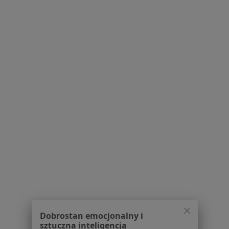
Pytania i odpowiedzi
Usługi i zabiegi
Choroby
Pomoc
Aplikacje mobilne
Blog dla pacjentów
Dla profesjonalistów
Cennik
Dla lekarzy
Dla placówek medycznych
Noa Notes
nowość
Baza wiedzy
Centrum Pomocy dla Specjalisty
Kontakt
ZnanyLekarz - Strona główna
ZnanyLekarz Sp. z o.o.
Dobrostan emocjonalny i
ul. Kolejowa 5/7
sztuczna inteligencja