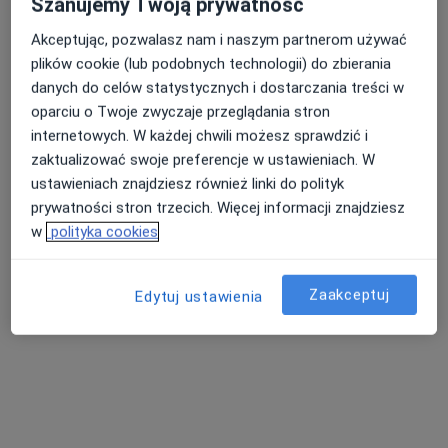
Szanujemy Twoją prywatność
Akceptując, pozwalasz nam i naszym partnerom używać
plików cookie (lub podobnych technologii) do zbierania
Nasza średnia ocena na App Store to 4.9 i 4.1 na
danych do celów statystycznych i dostarczania treści w
Nie znaleźliśmy specjalistów spełniających
Google Play Store
oparciu o Twoje zwyczaje przeglądania stron
podane kryteria
internetowych. W każdej chwili możesz sprawdzić i
zaktualizować swoje preferencje w ustawieniach. W
Spróbuj zmienić wybraną lokalizację lub wypróbuj
ustawieniach znajdziesz również linki do polityk
konsultacje online ze specjalistami z całego kraju.
prywatności stron trzecich. Więcej informacji znajdziesz
w
polityka cookies
Zmień lokalizację
Zaakceptuj
Poszukaj konsultacji online
Edytuj ustawienia