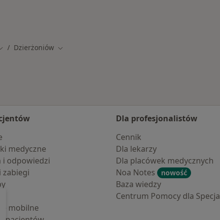
Dzierżoniów
Zmień miasto
Zmień miasto
cjentów
Dla profesjonalistów
e
Cennik
ki medyczne
Dla lekarzy
a i odpowiedzi
Dla placówek medycznych
i zabiegi
Noa Notes
nowość
by
Baza wiedzy
Centrum Pomocy dla Specjal
cje mobilne
la pacjentów