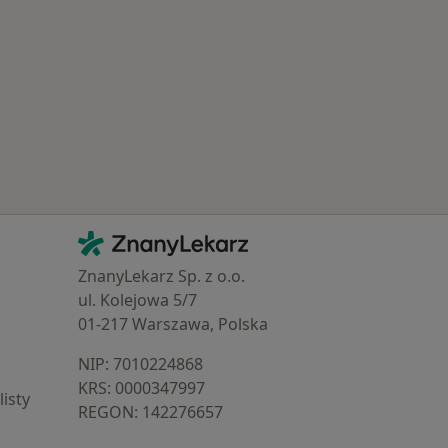
Kontakt
ZnanyLekarz - Strona główna
ZnanyLekarz Sp. z o.o.
ul. Kolejowa 5/7
01-217 Warszawa, Polska
NIP: ⁠7010224868
KRS: ⁠0000347997
isty
REGON: ⁠142276657