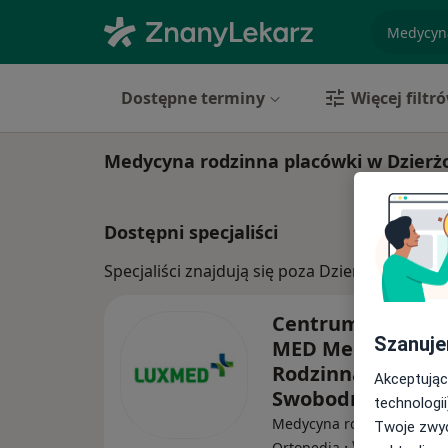
specjaliz
Dostępne terminy
Więcej filtr
Medycyna rodzinna placówki w Dzierż
Dostępni specjaliści
Specjaliści znajdują się poza Dzierżoniów, d
Centrum Medycz
Szanuje
MED Medycyna
Rodzinna – Wrocła
Akceptując
Swobodna 1
technologii
Medycyna rodzinna, Inter
Twoje zwyc
·
Więcej
Ortopedia