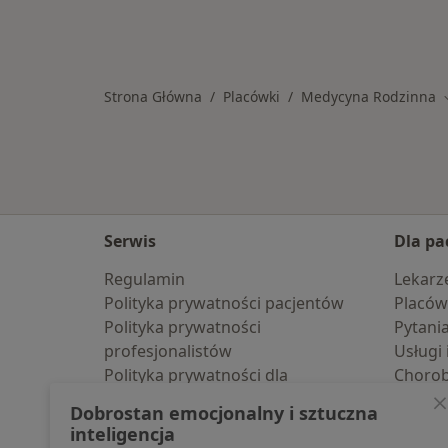
Strona Główna
Placówki
Medycyna Rodzinna
Serwis
Dla pa
Regulamin
Lekarz
Polityka prywatności pacjentów
Placów
Polityka prywatności
Pytani
profesjonalistów
Usługi 
Polityka prywatności dla
Choro
profesjonalistów, których dane
Pomoc
Dobrostan emocjonalny i sztuczna
pozyskaliśmy samodzielnie
Aplika
inteligencja
Polityka cookies
Blog d