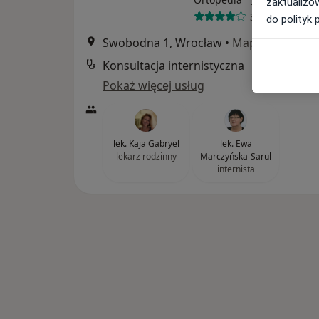
zaktualizo
337 opinii
do polityk 
Swobodna 1, Wrocław
•
Mapa
Konsultacja internistyczna
Pokaż więcej usług
lek. Kaja Gabryel
lek. Ewa
lekarz rodzinny
Marczyńska-Sarul
internista