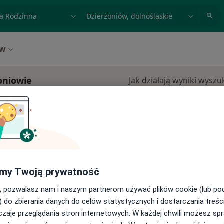
acja, badanie lub nazwisko
miasto lub dzielnica
ów
oniowie
Jak działają wyniki wysz
olnośląskie, w obszarach bliskich Twojemu wyszukiwaniu.
ne LUX
Dziś
Jutro
Ndz,
Pon,
my Twoją prywatność
7 Sie
8 Sie
9 Sie
10 Sie
w, ul.
, pozwalasz nam i naszym partnerom używać plików cookie (lub p
) do zbierania danych do celów statystycznych i dostarczania treśc
Umawianie online nie jest dostępne
na,
zaje przeglądania stron internetowych. W każdej chwili możesz spr
Pokaż profil