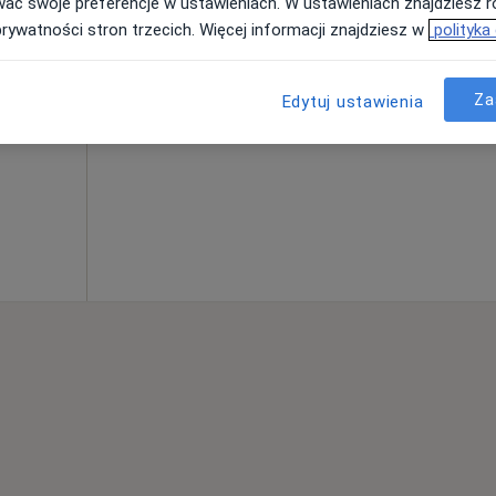
wać swoje preferencje w ustawieniach. W ustawieniach znajdziesz ró
prywatności stron trzecich. Więcej informacji znajdziesz w
polityka
Za
od 259 zł
Edytuj ustawienia