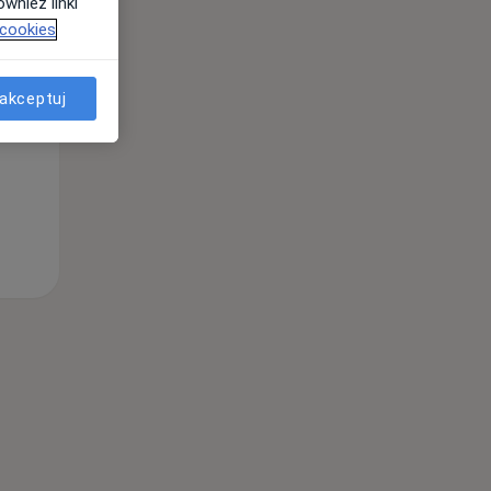
wnież linki
 cookies
akceptuj