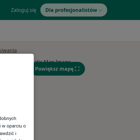
Zaloguj się
Dla profesjonalistów
ukiwania
Powiększ mapę
Wt,
Śr,
Czw,
11 Sie
12 Sie
13 Sie
odobnych
i w oparciu o
awdzić i