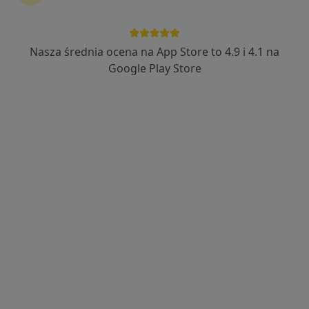
WER-MED
·
Więcej
Laryngologia, Chirurgia, Chirurgia onkologiczna
Nasza średnia ocena na App Store to 4.9 i 4.1 na
26 opinii
Google Play Store
Parkowa 7-9, Dzierżoniów
•
Mapa
Brak dostępnych specjalistów z wolnymi terminami w tym centrum medycznym.
Pokaż profil
Przychodnia Lekarsko-Rehabilitacyjna
ZDROVIT