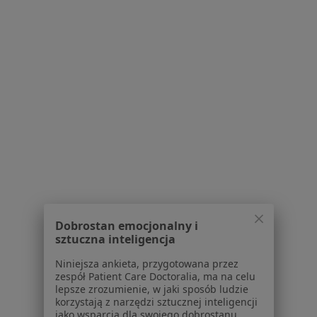
Medyk
Laryngologia, Medycyna estetyczna
os. Tęczowe 5g, Dzierżoniów
•
Mapa
Brak dostępnych specjalistów z wolnymi terminami w tym centrum medycznym.
Pokaż profil
Dobrostan emocjonalny i
sztuczna inteligencja
Niniejsza ankieta, przygotowana przez
zespół Patient Care Doctoralia, ma na celu
Przychodnia Miejska
lepsze zrozumienie, w jaki sposób ludzie
·
Więcej
Laryngologia, Pediatria, Interna
korzystają z narzędzi sztucznej inteligencji
jako wsparcia dla swojego dobrostanu