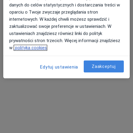
danych do celów statystycznych i dostarczania treści w
Pokaż profil
oparciu o Twoje zwyczaje przeglądania stron
internetowych. W każdej chwili możesz sprawdzić i
zaktualizować swoje preferencje w ustawieniach. W
ustawieniach znajdziesz również linki do polityk
prywatności stron trzecich. Więcej informacji znajdziesz
w
polityka cookies
Zaakceptuj
Edytuj ustawienia
Bezpieczne płatności
Wrocławskie Centrum Laryngologii
Laryngologia, Laryngologia dziecięca
188 opinii
al. Armii Krajowej 46F, Wrocław
•
Mapa
Konsultacja laryngologiczna
od 300 zł
Pokaż więcej usług