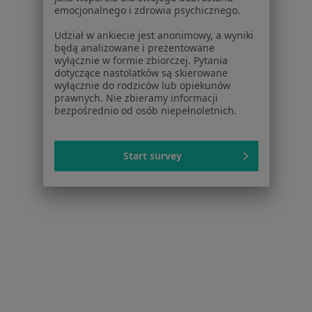
ul. Wolności 148, Bielawa
•
Mapa
emocjonalnego i zdrowia psychicznego.
Brak dostępnych specjalistów z wolnymi terminami w tym centrum medycznym.
Udział w ankiecie jest anonimowy, a wyniki
będą analizowane i prezentowane
Pokaż profil
wyłącznie w formie zbiorczej. Pytania
dotyczące nastolatków są skierowane
wyłącznie do rodziców lub opiekunów
prawnych. Nie zbieramy informacji
bezpośrednio od osób niepełnoletnich.
Start survey
Pod Wierzbami
·
Więcej
Laryngologia, Interna, Medycyna rodzinna
Wierzbowa 1, Dzierżoniów
•
Mapa
Brak dostępnych specjalistów z wolnymi terminami w tym centrum medycznym.