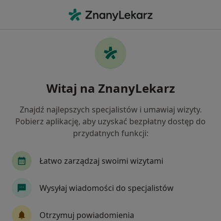
Me
Laryngologia • Dzierżoniów, dolnośląskie
Filtry
• 1
Ubezpieczenie
Map
Laryngologia placówki w Dzierżoniowie
Witaj na ZnanyLekarz
Jak działają wyniki wyszukiwania
Znajdź najlepszych specjalistów i umawiaj wizyty.
Pobierz aplikację, aby uzyskać bezpłatny dostęp do
Wybierz swoje ubezpieczenie
przydatnych funkcji:
Łatwo zarządzaj swoimi wizytami
Wysyłaj wiadomości do specjalistów
Otrzymuj powiadomienia