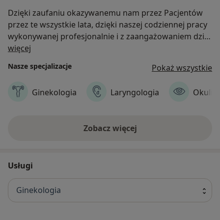
Dzięki zaufaniu okazywanemu nam przez Pacjentów
przez te wszystkie lata, dzięki naszej codziennej pracy
wykonywanej profesjonalnie i z zaangażowaniem dziś
O nas
Grupa LUX MED może poszczycić się mianem lidera
więcej
prywatnych usług medycznych w Polsce. Pod naszą
Nasze specjalizacje
Pokaż wszystkie
opieką znajduje się ponad 1 700 000 Pacjentów, którzy
mogą korzystać z naszych usług w przeszło 1700
Ginekologia
Laryngologia
Okulis
nowocześnie wyposażonych placówkach (blisko 200
własnych oraz około 1600 współpracujących
zlokalizowanych na terenie całego kraju). Do
Zobacz więcej
dyspozycji Pacjentów pozostaje blisko 5000 lekarzy
kilkudziesięciu specjalności.
Usługi
Ginekologia