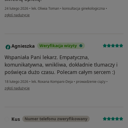
24 lutego 2026
•
lek. Oliwia Toman
•
konsultacja ginekologiczna
•
w opinii użytkownika Anna
zgłoś nadużycie
Agnieszka
Weryfikacja wizyty
A
Wspaniała Pani lekarz. Empatyczna,
komunikatywna, wnikliwa, dokładnie tlumaczy i
poświęca dużo czasu. Polecam całym sercem :)
18 lutego 2026
•
lek. Roxana Kompani-Deja
•
prowadzenie ciąży
•
w opinii użytkownika Agnieszka
zgłoś nadużycie
Kus
Numer telefonu zweryfikowany
K