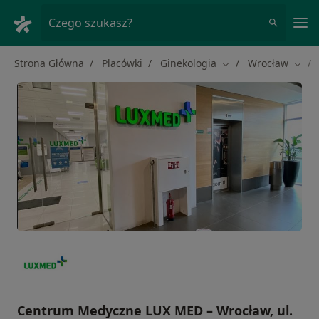
Me
Czego szukasz?
Strona Główna
Placówki
Ginekologia
Wrocław
Zmień miasto
Zmie
Centrum Medyczne LUX MED – Wrocław, ul.