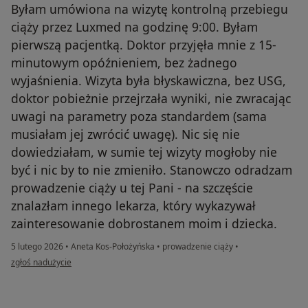
Byłam umówiona na wizytę kontrolną przebiegu
ciąży przez Luxmed na godzinę 9:00. Byłam
pierwszą pacjentką. Doktor przyjęła mnie z 15-
minutowym opóźnieniem, bez żadnego
wyjaśnienia. Wizyta była błyskawiczna, bez USG,
doktor pobieżnie przejrzała wyniki, nie zwracając
uwagi na parametry poza standardem (sama
musiałam jej zwrócić uwagę). Nic się nie
dowiedziałam, w sumie tej wizyty mogłoby nie
być i nic by to nie zmieniło. Stanowczo odradzam
prowadzenie ciąży u tej Pani - na szczęście
znalazłam innego lekarza, który wykazywał
zainteresowanie dobrostanem moim i dziecka.
5 lutego 2026
•
Aneta Kos-Położyńska
•
prowadzenie ciąży
•
w opinii użytkownika Iza
zgłoś nadużycie