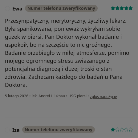
Ewa
Numer telefonu zweryfikowany
E
Przesympatyczny, merytoryczny, życzliwy lekarz.
Była spanikowana, ponieważ wykryłam sobie
guzek w piersi, Pan Doktor wykonał badanie i
uspokoił, bo na szczęście to nic groźnego.
Badanie przebiegło w miłej atmosferze, pomimo
mojego ogromnego stresu zwiazanego z
potencjalna diagnozą i dużej troski o stan
zdrowia. Zachecam każdego do badań u Pana
Doktora.
w opinii użytkownika Ewa
5 lutego 2026
•
lek. Andrei Hlukhau
•
USG piersi
•
zgłoś nadużycie
Iza
Numer telefonu zweryfikowany
I