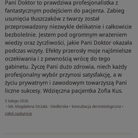
Pani Doktor to prawdziwa profesjonalistka z
fantastycznym podejściem do pacjenta. Zabieg
usunięcia tłuszczaków z twarzy został
przeprowadzony niezwykle delikatnie i całkowicie
bezboleśnie. Jestem pod ogromnym wrażeniem
wiedzy oraz życzliwości, jakie Pani Doktor okazała
podczas wizyty. Efekty przerosły moje najśmielsze
oczekiwania i z pewnością wrócę do tego
gabinetu. Życzę Pani dużo zdrowia, niech każdy
profesjonalny wybór przynosi satysfakcję, a w
życiu prywatnym i zawodowym towarzyszą Pani
liczne sukcesy. Wdzięczna pacjentka Zofia Kus.
5 lutego 2026
•
lek. Magdalena Strzała - Siedlerska
•
konsultacja dermatologiczna
•
w opinii użytkownika Kus
zgłoś nadużycie