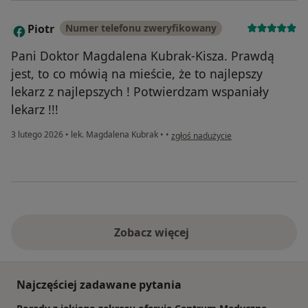
Piotr
Numer telefonu zweryfikowany
P
Pani Doktor Magdalena Kubrak-Kisza. Prawdą
jest, to co mówią na mieście, że to najlepszy
lekarz z najlepszych ! Potwierdzam wspaniały
lekarz !!!
w opinii użytkownika Piotr
3 lutego 2026
•
lek. Magdalena Kubrak
•
•
zgłoś nadużycie
Zobacz więcej
Najczęściej zadawane pytania