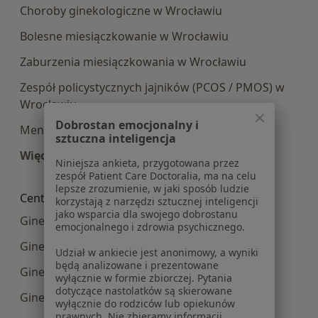
Choroby ginekologiczne w Wrocławiu
Bolesne miesiączkowanie w Wrocławiu
Zaburzenia miesiączkowania w Wrocławiu
Zespół policystycznych jajników (PCOS / PMOS) w
Wrocławiu
Dobrostan emocjonalny i
Menopauza w Wrocławiu
sztuczna inteligencja
Więcej (15)
Niniejsza ankieta, przygotowana przez
Więcej w kategorii: Najczęście leczone choroby
zespół Patient Care Doctoralia, ma na celu
lepsze zrozumienie, w jaki sposób ludzie
Centra medyczne Ginekologia w pobliżu
korzystają z narzędzi sztucznej inteligencji
jako wsparcia dla swojego dobrostanu
Ginekologia centra medyczne w Strzelinie
emocjonalnego i zdrowia psychicznego.
Ginekologia centra medyczne w Brzegu
Udział w ankiecie jest anonimowy, a wyniki
będą analizowane i prezentowane
Ginekologia centra medyczne w Namysłowie
wyłącznie w formie zbiorczej. Pytania
dotyczące nastolatków są skierowane
Ginekologia centra medyczne w Miliczu
wyłącznie do rodziców lub opiekunów
prawnych. Nie zbieramy informacji