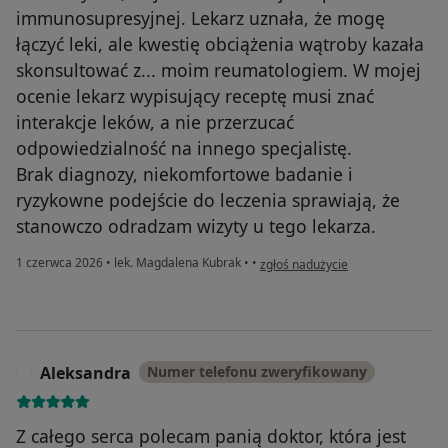
immunosupresyjnej. Lekarz uznała, że mogę
łączyć leki, ale kwestię obciążenia wątroby kazała
skonsultować z... moim reumatologiem. W mojej
ocenie lekarz wypisujący receptę musi znać
interakcje leków, a nie przerzucać
odpowiedzialność na innego specjalistę.
Brak diagnozy, niekomfortowe badanie i
ryzykowne podejście do leczenia sprawiają, że
stanowczo odradzam wizyty u tego lekarza.
w opinii użytkownika Pacjent Lux
1 czerwca 2026
•
lek. Magdalena Kubrak
•
•
zgłoś nadużycie
Aleksandra
Numer telefonu zweryfikowany
A
Z całego serca polecam panią doktor, która jest