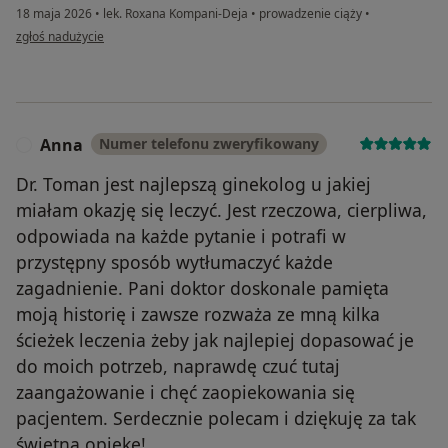
18 maja 2026
•
lek. Roxana Kompani-Deja
•
prowadzenie ciąży
•
w opinii użytkownika Monika T
zgłoś nadużycie
Anna
Numer telefonu zweryfikowany
A
Dr. Toman jest najlepszą ginekolog u jakiej
miałam okazję się leczyć. Jest rzeczowa, cierpliwa,
odpowiada na każde pytanie i potrafi w
przystępny sposób wytłumaczyć każde
zagadnienie. Pani doktor doskonale pamięta
moją historię i zawsze rozważa ze mną kilka
ścieżek leczenia żeby jak najlepiej dopasować je
do moich potrzeb, naprawdę czuć tutaj
zaangażowanie i chęć zaopiekowania się
pacjentem. Serdecznie polecam i dziękuję za tak
świetną opiekę!