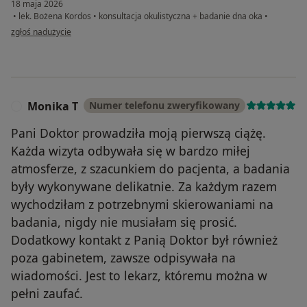
18 maja 2026
•
lek. Bożena Kordos
•
konsultacja okulistyczna + badanie dna oka
•
w opinii użytkownika Olga W-P
zgłoś nadużycie
Monika T
Numer telefonu zweryfikowany
M
Pani Doktor prowadziła moją pierwszą ciążę.
Każda wizyta odbywała się w bardzo miłej
atmosferze, z szacunkiem do pacjenta, a badania
były wykonywane delikatnie. Za każdym razem
wychodziłam z potrzebnymi skierowaniami na
badania, nigdy nie musiałam się prosić.
Dodatkowy kontakt z Panią Doktor był również
poza gabinetem, zawsze odpisywała na
wiadomości. Jest to lekarz, któremu można w
pełni zaufać.