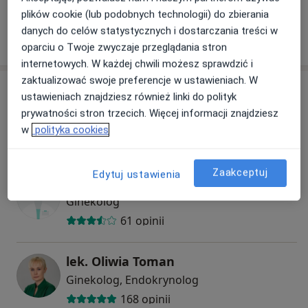
plików cookie (lub podobnych technologii) do zbierania
danych do celów statystycznych i dostarczania treści w
W jaki sposób ustalane są ceny?
oparciu o Twoje zwyczaje przeglądania stron
internetowych. W każdej chwili możesz sprawdzić i
zaktualizować swoje preferencje w ustawieniach. W
Specjaliści
ustawieniach znajdziesz również linki do polityk
prywatności stron trzecich. Więcej informacji znajdziesz
Ginekolog
w
polityka cookies
Zaakceptuj
Edytuj ustawienia
Aneta Kos-Położyńska
Ginekolog
61 opinii
lek. Oliwia Toman
Ginekolog, Endokrynolog
168 opinii