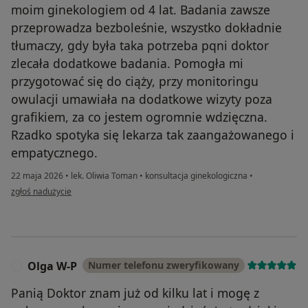
moim ginekologiem od 4 lat. Badania zawsze
przeprowadza bezboleśnie, wszystko dokładnie
tłumaczy, gdy była taka potrzeba pqni doktor
zlecała dodatkowe badania. Pomogła mi
przygotować się do ciąży, przy monitoringu
owulacji umawiała na dodatkowe wizyty poza
grafikiem, za co jestem ogromnie wdzięczna.
Rzadko spotyka się lekarza tak zaangażowanego i
empatycznego.
22 maja 2026
•
lek. Oliwia Toman
•
konsultacja ginekologiczna
•
w opinii użytkownika Aleksandra
zgłoś nadużycie
Olga W-P
Numer telefonu zweryfikowany
O
Panią Doktor znam już od kilku lat i mogę z