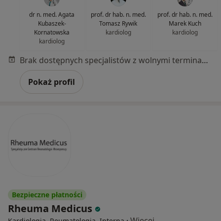
dr n. med. Agata
prof. dr hab. n. med.
prof. dr hab. n. med.
Kubaszek-
Tomasz Rywik
Marek Kuch
Kornatowska
kardiolog
kardiolog
kardiolog
Brak dostępnych specjalistów z wolnymi terminami w tym centrum medycznym.
Pokaż profil
Bezpieczne płatności
Rheuma Medicus
·
Więcej
Kardiologia, Reumatologia, Interna