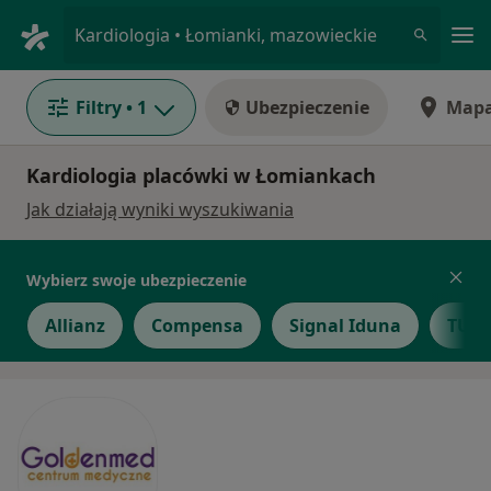
Me
Kardiologia • Łomianki, mazowieckie
Filtry
• 1
Ubezpieczenie
Map
Kardiologia placówki w Łomiankach
Jak działają wyniki wyszukiwania
Wybierz swoje ubezpieczenie
Allianz
Compensa
Signal Iduna
TU Z