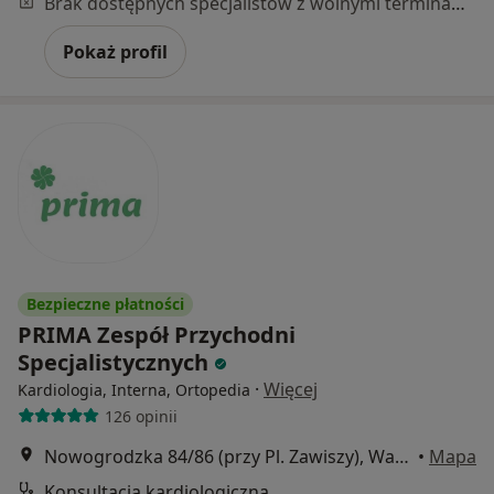
Brak dostępnych specjalistów z wolnymi terminami w tym centrum medycznym.
Pokaż profil
Bezpieczne płatności
PRIMA Zespół Przychodni
Specjalistycznych
·
Więcej
Kardiologia, Interna, Ortopedia
126 opinii
Nowogrodzka 84/86 (przy Pl. Zawiszy), Warszawa
•
Mapa
Konsultacja kardiologiczna