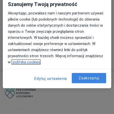
Centrum Medyczne enel-med – Oddział
Szanujemy Twoją prywatność
Galeria Młociny
Akceptując, pozwalasz nam i naszym partnerom używać
·
Więcej
Kardiologia, Interna, Pediatria
plików cookie (lub podobnych technologii) do zbierania
304 opinie
danych do celów statystycznych i dostarczania treści w
Zgrupowania AK "Kampinos" 15, Warszawa
•
Mapa
oparciu o Twoje zwyczaje przeglądania stron
internetowych. W każdej chwili możesz sprawdzić i
Konsultacja kardiologiczna
319 zł
zaktualizować swoje preferencje w ustawieniach. W
Brak dostępnych specjalistów z wolnymi terminami w tym centrum medycznym.
ustawieniach znajdziesz również linki do polityk
prywatności stron trzecich. Więcej informacji znajdziesz
Pokaż profil
w
polityka cookies
Zaakceptuj
Edytuj ustawienia