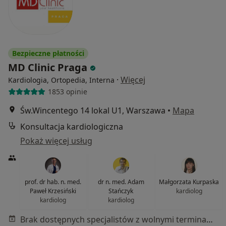
Bezpieczne płatności
MD Clinic Praga
·
Więcej
Kardiologia, Ortopedia, Interna
1853 opinie
Św.Wincentego 14 lokal U1, Warszawa
•
Mapa
Konsultacja kardiologiczna
Pokaż więcej usług
prof. dr hab. n. med.
dr n. med. Adam
Małgorzata Kurpaska
Paweł Krzesiński
Stańczyk
kardiolog
kardiolog
kardiolog
Brak dostępnych specjalistów z wolnymi terminami w tym centrum medycznym.