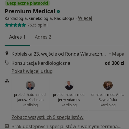
Bezpieczne płatności
Premium Medical
·
Więcej
Kardiologia, Ginekologia, Radiologia
7635 opinii
Adres 1
Adres 2
Kobielska 23, wejście od Ronda Wiatraczna, Galeria Grochów, Warszawa
•
Mapa
Konsultacja kardiologiczna
od 300 zł
Pokaż więcej usług
prof. dr hab. n. med.
prof. dr hab. n. med.
dr hab. n. med. Anna
Janusz Kochman
Jerzy Adamus
Szymańska
kardiolog
kardiolog
kardiolog
Zobacz wszystkich 5 specjalistów
Brak dostępnych specjalistów z wolnymi terminami w tym centrum medycznym.