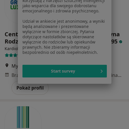
korzystają z narzędzi sztucznej inteligencji
jako wsparcia dla swojego dobrostanu
emocjonalnego i zdrowia psychicznego.
Udział w ankiecie jest anonimowy, a wyniki
będą analizowane i prezentowane
wyłącznie w formie zbiorczej. Pytania
Centrum Medyczne LUX MED -Medycyna
dotyczące nastolatków są skierowane
Rodzinna, Warszawa, ul. Myśliborska 95
wyłącznie do rodziców lub opiekunów
prawnych. Nie zbieramy informacji
·
Więcej
Kardiologia, Interna, Stomatologia
bezpośrednio od osób niepełnoletnich.
70 opinii
Myśliborska 95, Warszawa
•
Mapa
Start survey
Brak dostępnych specjalistów z wolnymi terminami w tym centrum medycznym.
Pokaż profil