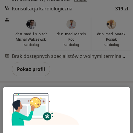
Konsultacja kardiologiczna
319 zł
dr n. med. i n. o zdr.
dr n. med. Marcin
dr n. med. Marek
Michał Walczewski
Koć
Rosiak
kardiolog
kardiolog
kardiolog
Brak dostępnych specjalistów z wolnymi terminami w tym centrum medycznym.
Pokaż profil