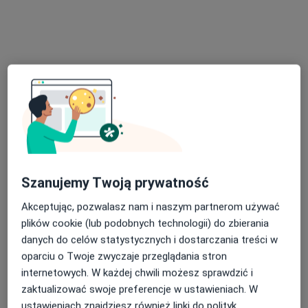
Centrum Medyczne Grupa LUX MED
Fizjoterapia Warszawa - Al. Jana Pawła II
78
Fizjoterapia, Rehabilitacja medyczna
Szanujemy Twoją prywatność
al. Jana Pawła II 78, Warszawa
•
Mapa
Akceptując, pozwalasz nam i naszym partnerom używać
Konsultacja fizjoterapeutyczna
od 196 zł
plików cookie (lub podobnych technologii) do zbierania
danych do celów statystycznych i dostarczania treści w
oparciu o Twoje zwyczaje przeglądania stron
internetowych. W każdej chwili możesz sprawdzić i
mgr Eryk Wójciak
mgr Maciej Głębocki
mgr Piotr Łuszcz
zaktualizować swoje preferencje w ustawieniach. W
fizjoterapeuta
fizjoterapeuta
fizjoterapeuta
ustawieniach znajdziesz również linki do polityk