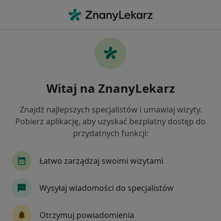
Me
Fizjoterapia • Łomianki, mazowieckie
Filtry
• 1
Mapa
Fizjoterapia placówki w Łomiankach
Witaj na ZnanyLekarz
Jak działają wyniki wyszukiwania
Znajdź najlepszych specjalistów i umawiaj wizyty.
Pobierz aplikację, aby uzyskać bezpłatny dostęp do
przydatnych funkcji:
Łatwo zarządzaj swoimi wizytami
Wysyłaj wiadomości do specjalistów
Bezpieczne płatności
Orto-Med Gabinet Fizjoterapii i Terapii
Otrzymuj powiadomienia