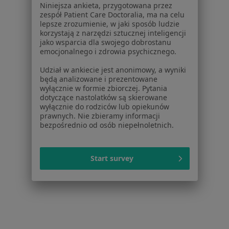
Dostępność
Niniejsza ankieta, przygotowana przez
O nas
zespół Patient Care Doctoralia, ma na celu
lepsze zrozumienie, w jaki sposób ludzie
Praca
Rekrutujemy!
korzystają z narzędzi sztucznej inteligencji
Partnerzy
jako wsparcia dla swojego dobrostanu
Centrum prasowe
emocjonalnego i zdrowia psychicznego.
Kontakt
Udział w ankiecie jest anonimowy, a wyniki
będą analizowane i prezentowane
Dla pacjentów
wyłącznie w formie zbiorczej. Pytania
dotyczące nastolatków są skierowane
Lekarze
wyłącznie do rodziców lub opiekunów
Placówki medyczne
prawnych. Nie zbieramy informacji
bezpośrednio od osób niepełnoletnich.
Pytania i odpowiedzi
Usługi i zabiegi
Choroby
Start survey
Pomoc
Aplikacje mobilne
Blog dla pacjentów
Dla profesjonalistów
Cennik