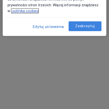
Brak dostępnych specjalistów z wolnymi terminami w tym centrum medycznym.
prywatności stron trzecich. Więcej informacji znajdziesz
w
polityka cookies
Pokaż profil
Zaakceptuj
Edytuj ustawienia
Medifire Medycyna Osteopatia
Fizjoterapia Rehabilitacja Białołęka
·
Więcej
Fizjoterapia, Interna, Medycyna pracy
291 opinii
Wałuszewska 24 LU 3, Warszawa
•
Mapa
Konsultacja fizjoterapeutyczna (pierwsza wizyta)
290 zł