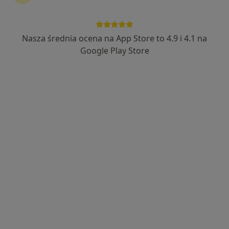
Manualnej | Fizjoterapia Dzieci i
Noworodków | Fizjoterapia Dorosłych|
Leczenie bólu | Osteopatia |
Nasza średnia ocena na App Store to 4.9 i 4.1 na
·
Więcej
Fizjoterapia, Osteopatia, Medycyna sportowa
Google Play Store
348 opinii
Hubala-Dobrzańskiego 79, Latchorzew
•
Mapa
Konsultacja fizjoterapeutyczna
od 200 zł
Pokaż więcej usług
dr n. o zdr. Rafał
mgr Dorota Religa
mgr Sylwia Demusiak
Leszcz
fizjoterapeuta
fizjoterapeuta
fizjoterapeuta
dziecięcy
Brak dostępnych specjalistów z wolnymi terminami w tym centrum medycznym.
Pokaż profil