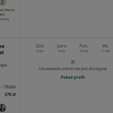
med. Marcin
Koć
rdiolog
ne
Dziś
Jutro
Pon,
Wt,
ał
8 Sie
9 Sie
10 Sie
11 Sie
·
logia
Umawianie online nie jest dostępne
Pokaż profil
s" 15, Warszawa
•
Mapa
278 zł