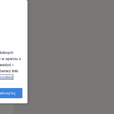
odobnych
i w oparciu o
awdzić i
wnież linki
 cookies
Śr,
Czw,
Pt,
akceptuj
12 Sie
13 Sie
14 Sie