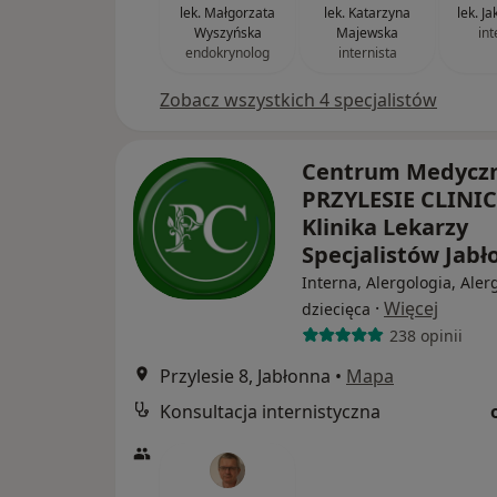
lek. Małgorzata
lek. Katarzyna
lek. J
Wyszyńska
Majewska
int
endokrynolog
internista
Zobacz wszystkich 4 specjalistów
Centrum Medycz
PRZYLESIE CLINIC
Klinika Lekarzy
Specjalistów Jab
Interna, Alergologia, Aler
·
Więcej
dziecięca
238 opinii
Przylesie 8, Jabłonna
•
Mapa
Konsultacja internistyczna