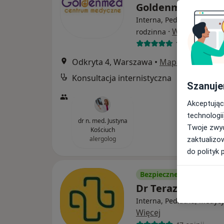
Goldenmed
Interna, Pediatria, Medyc
·
Więcej
rodzinna
187 opinii
Odkryta 4, Warszawa
•
Mapa
Konsultacja internistyczna
Szanuje
Akceptując
technologii
dr n. med. Justyna
Twoje zwyc
Kościuch
alergolog
zaktualizo
do polityk 
Bezpieczne płatności
Dr Teraz
Interna, Pediatria, Medyc
Więcej