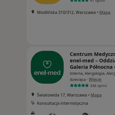
47 opinii
Modlińska 310/312, Warszawa
•
Mapa
Centrum Medycz
enel-med – Oddzi
Galeria Północna
Interna, Alergologia, Aler
·
Więcej
dziecięca
348 opinii
Światowida 17, Warszawa
•
Mapa
Konsultacja internistyczna