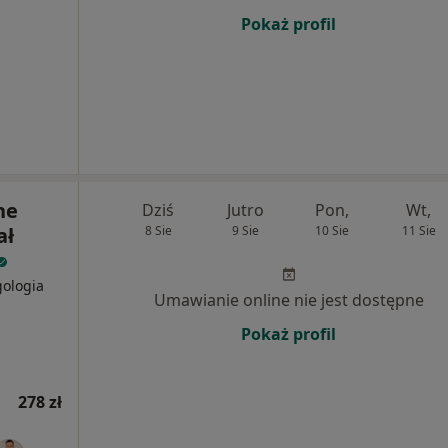
Pokaż profil
ne
Dziś
Jutro
Pon,
Wt,
ał
8 Sie
9 Sie
10 Sie
11 Sie
gologia
Umawianie online nie jest dostępne
Pokaż profil
278 zł