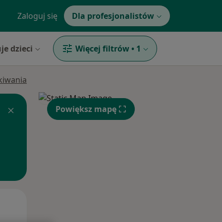
Zaloguj się
Dla profesjonalistów
je dzieci
Więcej filtrów
•
1
ukiwania
Powiększ mapę
Śr,
Czw,
Pt,
12 Sie
13 Sie
14 Sie