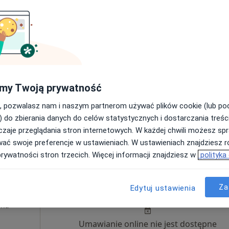
yna
Umawianie online nie jest dostępne
Pokaż profil
od 170 zł
my Twoją prywatność
, pozwalasz nam i naszym partnerom używać plików cookie (lub p
) do zbierania danych do celów statystycznych i dostarczania treśc
zaje przeglądania stron internetowych. W każdej chwili możesz spr
wać swoje preferencje w ustawieniach. W ustawieniach znajdziesz ró
prywatności stron trzecich. Więcej informacji znajdziesz w
polityka
Dziś
Jutro
Pon,
Wt,
Za
Edytuj ustawienia
8 Sie
9 Sie
10 Sie
11 Sie
·
yna
Umawianie online nie jest dostępne