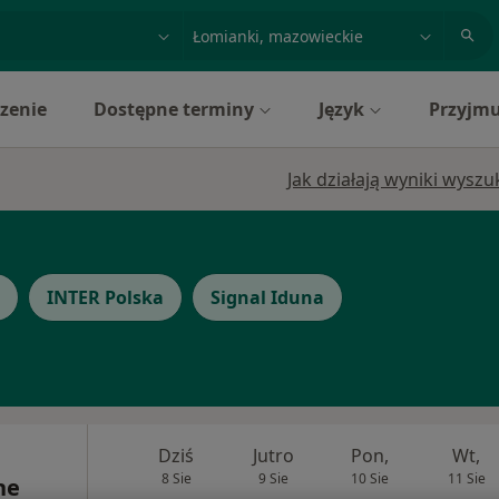
acja, badanie lub nazwisko
miasto lub dzielnica
zenie
Dostępne terminy
Język
Przyjmu
Jak działają wyniki wysz
INTER Polska
Signal Iduna
Dziś
Jutro
Pon,
Wt,
8 Sie
9 Sie
10 Sie
11 Sie
ne