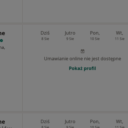
ne
Dziś
Jutro
Pon,
Wt,
8 Sie
9 Sie
10 Sie
11 Sie
na,
Umawianie online nie jest dostępne
Pokaż profil
ne
Dziś
Jutro
Pon,
Wt,
8 Sie
9 Sie
10 Sie
11 Sie