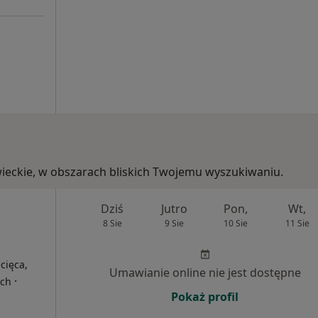
owieckie, w obszarach bliskich Twojemu wyszukiwaniu.
Dziś
Jutro
Pon,
Wt,
8 Sie
9 Sie
10 Sie
11 Sie
cięca,
Umawianie online nie jest dostępne
·
ych
Pokaż profil