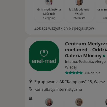
dr n. med. Justyna
lek. Magdalena
dr n. 
Kościuch
Wąsik
alergolog
internista
ka
Zobacz wszystkich 6 specjalistów
Centrum Medycz
enel-med – Oddzi
Galeria Młociny
Interna, Pediatria, Alergo
Więcej
304 opinie
Zgrupowania AK "Kampino
Konsultacja internistyczna