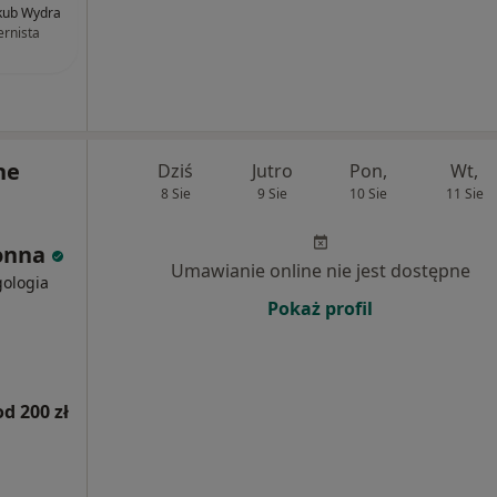
akub Wydra
ernista
ne
Dziś
Jutro
Pon,
Wt,
8 Sie
9 Sie
10 Sie
11 Sie
łonna
Umawianie online nie jest dostępne
gologia
Pokaż profil
od 200 zł