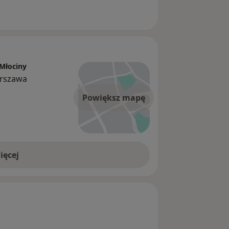
Młociny
arszawa
Powiększ mapę
ięcej