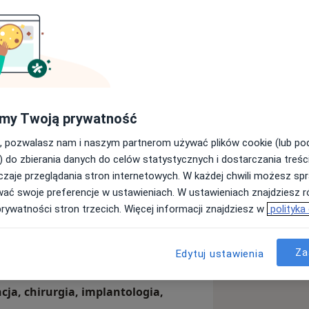
enel-med – Oddział Galeria
my Twoją prywatność
Wyślij wiadomość
, pozwalasz nam i naszym partnerom używać plików cookie (lub p
) do zbierania danych do celów statystycznych i dostarczania treśc
zaje przeglądania stron internetowych. W każdej chwili możesz spr
Adresy
Opinie
wać swoje preferencje w ustawieniach. W ustawieniach znajdziesz ró
prywatności stron trzecich. Więcej informacji znajdziesz w
polityka
Za
Edytuj ustawienia
laboratorium
ncja, chirurgia, implantologia,