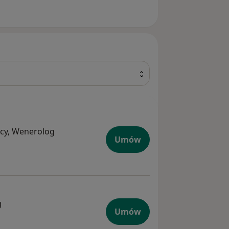
cy, Wenerolog
Umów
g
Umów