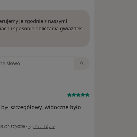
rujemy je zgodnie z naszymi
iach i sposobie obliczania gwiazdek
ięcej o opiniach
niach
 był szczegółowy, widoczne było
w opinii użytkownika Maja
 psychiatryczna
•
zgłoś nadużycie