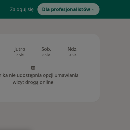
Zaloguj się
Dla profesjonalistów
Jutro
Sob,
Ndz,
Pon,
Wt,
7 Sie
8 Sie
9 Sie
10 Sie
11 Si
inika nie udostępnia opcji umawiania
wizyt drogą online