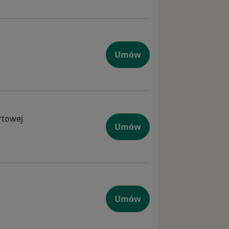
Umów
rtowej
Umów
Umów