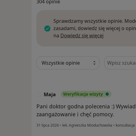
304 opinie
Sprawdzamy wszystkie opinie. Mode
zasadami, dowiedz się więcej o opin
Dowiedz się w
na
Dowiedz się więcej
Szukaj w opi
Maja
Weryfikacja wizyty
M
Pani doktor godna polecenia :) Wywiad
zaangażowanie i chęć pomocy.
31 lipca 2026
•
lek. Agnieszka Mioduchowska
•
konsultacja