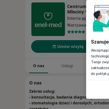
Centrum Medyczne 
Młociny
Interna
więcej
Warszawa
1 adres
304 opinie
Szanuje
Umów wizytę
Akceptując
technologii
Twoje zwyc
O nas
Usługi
Specjaliści
zaktualizo
do polityk 
O nas
Zakres usług:
- konsultacje, badania diagnostyczne i 
- stomatologia dzieci i dorosłych, ortodo
protetyka