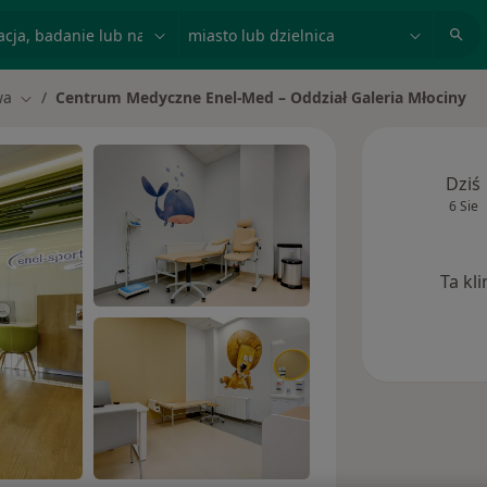
acja, badanie lub nazwisko
miasto lub dzielnica
wa
Centrum Medyczne Enel-Med – Oddział Galeria Młociny
Zmień miasto
Dziś
6 Sie
Ta kl