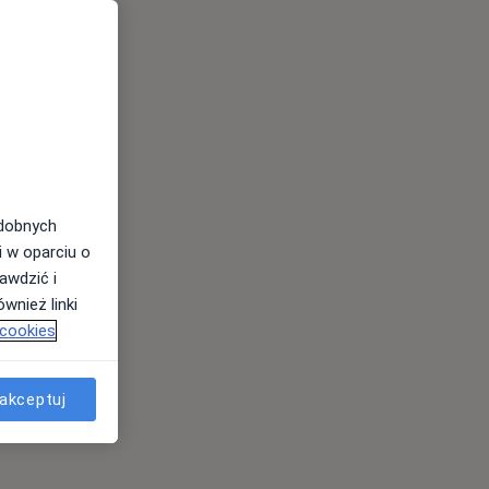
odobnych
i w oparciu o
awdzić i
wnież linki
 cookies
akceptuj