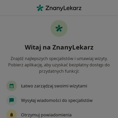
Me
Interna • Skawina, małopolskie
Filtry
• 1
Ubezpieczenie
Map
Interna placówki w Skawinie
Witaj na ZnanyLekarz
Jak działają wyniki wyszukiwania
Znajdź najlepszych specjalistów i umawiaj wizyty.
Pobierz aplikację, aby uzyskać bezpłatny dostęp do
Wybierz swoje ubezpieczenie
przydatnych funkcji:
NFZ
Łatwo zarządzaj swoimi wizytami
Wysyłaj wiadomości do specjalistów
Otrzymuj powiadomienia