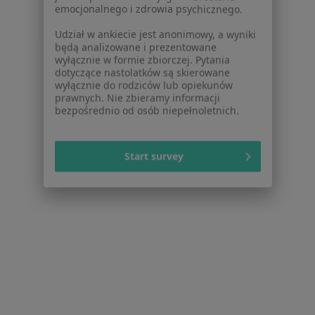
korzystają z narzędzi sztucznej inteligencji
jako wsparcia dla swojego dobrostanu
emocjonalnego i zdrowia psychicznego.
Udział w ankiecie jest anonimowy, a wyniki
będą analizowane i prezentowane
wyłącznie w formie zbiorczej. Pytania
dotyczące nastolatków są skierowane
wyłącznie do rodziców lub opiekunów
MEDIC HOUSE Kraków
prawnych. Nie zbieramy informacji
bezpośrednio od osób niepełnoletnich.
·
Więcej
Interna, Fizjoterapia, Neurologia
4169 opinii
Świętokrzyska 10/2-3, Kraków
•
Mapa
Start survey
Konsultacja internistyczna
200 zł
lek. Łukasz Goliński
dr n. med. Mikołaj
lek. Aneta Barbara
pulmonolog
Głowacki
Bielińska
gastrolog
reumatolog
Zobacz wszystkich 5 specjalistów