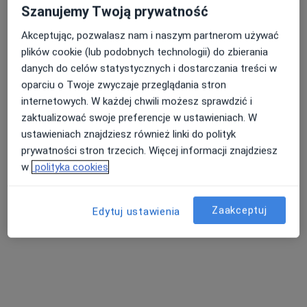
Szanujemy Twoją prywatność
dr n. med. Jacek
lek. Anna Zimmer-
Belowski
Kałamacka
Akceptując, pozwalasz nam i naszym partnerom używać
endokrynolog
kardiolog
plików cookie (lub podobnych technologii) do zbierania
Brak dostępnych specjalistów z wolnymi terminami w tym centrum medycznym.
danych do celów statystycznych i dostarczania treści w
oparciu o Twoje zwyczaje przeglądania stron
Pokaż profil
internetowych. W każdej chwili możesz sprawdzić i
zaktualizować swoje preferencje w ustawieniach. W
ustawieniach znajdziesz również linki do polityk
prywatności stron trzecich. Więcej informacji znajdziesz
w
polityka cookies
Zaakceptuj
Edytuj ustawienia
Przychodnia Krakowska
·
Więcej
Interna, Kardiologia, Medycyna rodzinna
1905 opinii