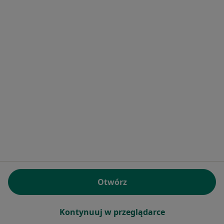
HEPATIC MEDICAL - specjalistyczny
gabinet lekarski
·
Więcej
Interna, Chirurgia, Onkologia
1195 opinii
Dr Jana Piltza 43 (wejście od ul. Czerwone Maki ), Kraków
•
Mapa
Brak dostępnych specjalistów z wolnymi terminami w tym centrum medycznym.
Pokaż profil
Otwórz
Kontynuuj w przeglądarce