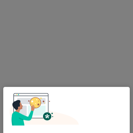
Pokaż profil
Szpital na Klinach
·
Więcej
Interna, Chirurgia, Chirurgia dziecięca
1839 opinii
Józefa Kostrzewskiego 47, Kraków
•
Mapa
Konsultacja internistyczna