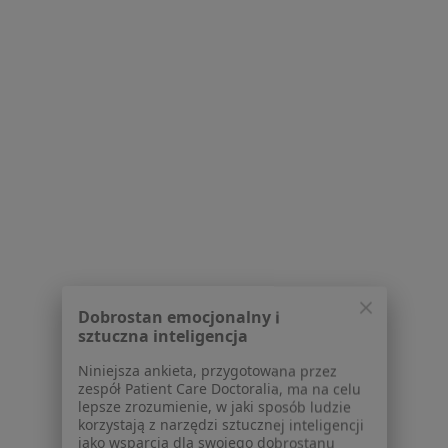
3241 opinii
Adres 1
Adres 2
os. Kolorowe 21 Rejestracja - I pietro, pok. 238, Kraków
•
Mapa
Konsultacja internistyczna
300 zł
lek. Andrzej Gębala
lek. Henryk Helon
lek. Edyta Runger-
kardiolog
kardiolog
Kafara
internista
Zobacz wszystkich 6 specjalistów
Brak dostępnych specjalistów z wolnymi terminami w tym centrum medycznym.
Dobrostan emocjonalny i
sztuczna inteligencja
Pokaż profil
Niniejsza ankieta, przygotowana przez
zespół Patient Care Doctoralia, ma na celu
lepsze zrozumienie, w jaki sposób ludzie