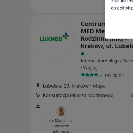
zaktualizo
do polityk 
Centrum Medycz
MED Medycyna
Rodzinna (MR) –
Kraków, ul. Lubel
Interna, Kardiologia, Der
·
Więcej
145 opinii
Lubelska 29, Kraków
•
Mapa
Konsultacja lekarza rodzinnego
lek. Magdalena
Twardosz
internista