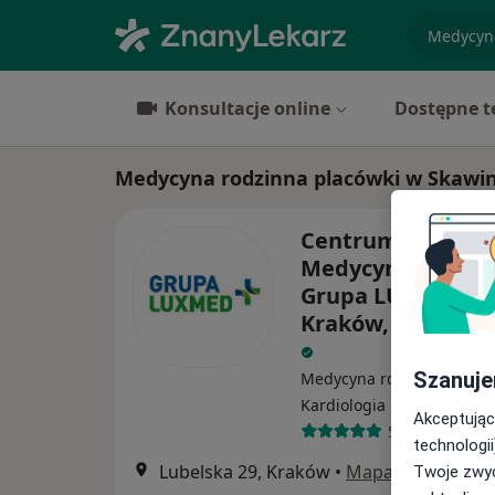
specjaliz
Konsultacje online
Dostępne t
Medycyna rodzinna placówki w Skawin
Centrum Medycz
Medycyna Rodzin
Grupa LUX MED –
Kraków, ul. Lubel
Szanuje
Medycyna rodzinna, Inter
·
Więcej
Kardiologia
Akceptując
58 opinii
technologii
Lubelska 29, Kraków
•
Mapa
Twoje zwyc