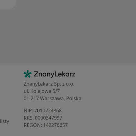
Kontakt
ZnanyLekarz - Strona główna
ZnanyLekarz Sp. z o.o.
ul. Kolejowa 5/7
01-217 Warszawa, Polska
NIP: ⁠7010224868
KRS: ⁠0000347997
isty
REGON: ⁠142276657