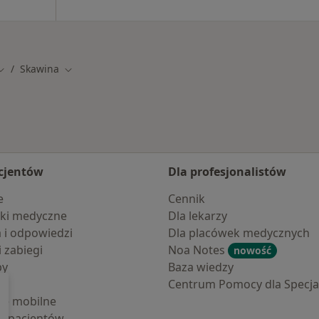
Skawina
Zmień miasto
Zmień miasto
cjentów
Dla profesjonalistów
e
Cennik
ki medyczne
Dla lekarzy
a i odpowiedzi
Dla placówek medycznych
i zabiegi
Noa Notes
nowość
by
Baza wiedzy
Centrum Pomocy dla Specjal
cje mobilne
la pacjentów