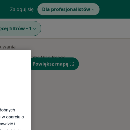
Zaloguj się
Dla profesjonalistów
ęcej filtrów
•
1
ukiwania
Pon,
Wt,
Śr,
Powiększ mapę
10 Sie
11 Sie
12 Sie
odobnych
i w oparciu o
awdzić i