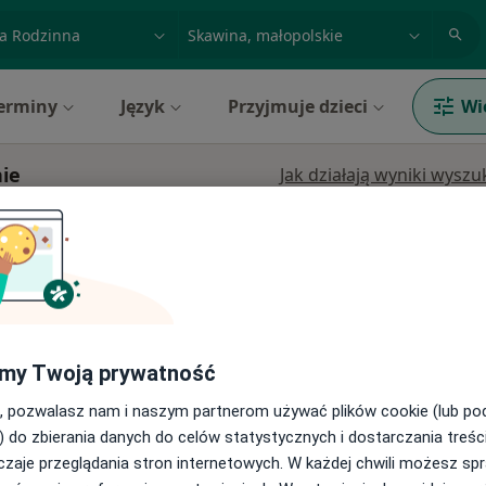
acja, badanie lub nazwisko
miasto lub dzielnica
erminy
Język
Przyjmuje dzieci
Wi
ie
Jak działają wyniki wysz
ne
Dziś
Jutro
Sob,
Ndz,
na
6 Sie
7 Sie
8 Sie
9 Sie
ska 29
Umawianie online nie jest dostępne
Pokaż profil
my Twoją prywatność
na,
, pozwalasz nam i naszym partnerom używać plików cookie (lub p
) do zbierania danych do celów statystycznych i dostarczania treśc
zaje przeglądania stron internetowych. W każdej chwili możesz spr