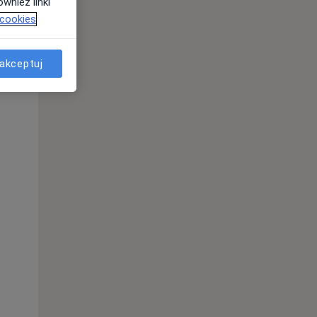
wnież linki
 cookies
Pon,
Wt,
Śr,
akceptuj
10 Sie
11 Sie
12 Sie