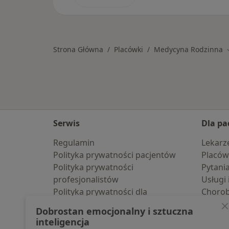
Strona Główna
Placówki
Medycyna Rodzinna
Serwis
Dla pa
Regulamin
Lekarz
Polityka prywatności pacjentów
Placów
Polityka prywatności
Pytani
profesjonalistów
Usługi 
Polityka prywatności dla
Choro
profesjonalistów, których dane
Pomoc
Dobrostan emocjonalny i sztuczna
pozyskaliśmy samodzielnie
Aplika
inteligencja
Polityka cookies
Blog d