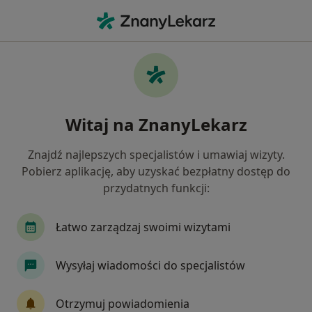
Me
Interna • Kraków, małopolskie
Filtry
• 1
Ubezpieczenie
Map
Interna placówki w Krakowie
Witaj na ZnanyLekarz
Jak działają wyniki wyszukiwania
Znajdź najlepszych specjalistów i umawiaj wizyty.
Pobierz aplikację, aby uzyskać bezpłatny dostęp do
Wybierz swoje ubezpieczenie
przydatnych funkcji:
NFZ
Allianz
Compensa
Enel-med
Łatwo zarządzaj swoimi wizytami
Wysyłaj wiadomości do specjalistów
Otrzymuj powiadomienia