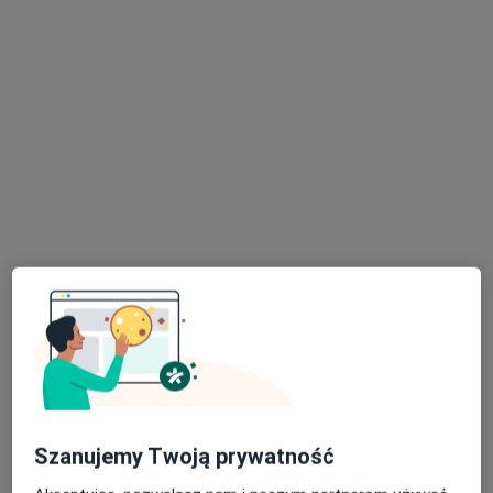
Bezpieczne płatności
Zdrówko (Gabinety medyczne Sport
Medicum)
·
Więcej
Interna, Fizjoterapia, Psychiatria
515 opinii
Szuwarowa 1/u12, Kraków
•
Mapa
Konsultacja internistyczna
150 zł
Pokaż więcej usług
lek. Agnieszka Grot-
Wereda
internista
Brak dostępnych specjalistów z wolnymi terminami w tym centrum medycznym.
Szanujemy Twoją prywatność