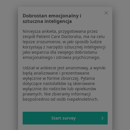
Narutowicza 2, Wieliczka
•
Mapa
Konsultacja hematologiczna
300 zł
Dobrostan emocjonalny i
sztuczna inteligencja
Niniejsza ankieta, przygotowana przez
zespół Patient Care Doctoralia, ma na celu
dr n. med. Marcin
lepsze zrozumienie, w jaki sposób ludzie
Stanisław Sobociński
korzystają z narzędzi sztucznej inteligencji
hematolog
jako wsparcia dla swojego dobrostanu
emocjonalnego i zdrowia psychicznego.
Brak dostępnych specjalistów z wolnymi terminami w tym centrum medycznym.
Udział w ankiecie jest anonimowy, a wyniki
będą analizowane i prezentowane
Pokaż profil
wyłącznie w formie zbiorczej. Pytania
dotyczące nastolatków są skierowane
wyłącznie do rodziców lub opiekunów
prawnych. Nie zbieramy informacji
1
2
3
4
5
...
21
bezpośrednio od osób niepełnoletnich.
Powiązane wyszukiwania
Start survey
Inne centra medyczne [insurance_provider] w
Krakowie