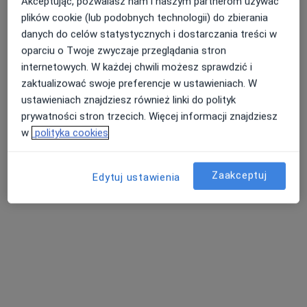
Akceptując, pozwalasz nam i naszym partnerom używać
Pokaż profil
plików cookie (lub podobnych technologii) do zbierania
danych do celów statystycznych i dostarczania treści w
oparciu o Twoje zwyczaje przeglądania stron
internetowych. W każdej chwili możesz sprawdzić i
zaktualizować swoje preferencje w ustawieniach. W
ustawieniach znajdziesz również linki do polityk
prywatności stron trzecich. Więcej informacji znajdziesz
w
polityka cookies
Bezpieczne płatności
Zaakceptuj
Edytuj ustawienia
CM PROMED
·
Więcej
Interna, Laryngologia, Ortopedia
3084 opinie
Adres 1
Adres 2
Adres 3
Adres 4
Olszańska 5g, Kraków
•
Mapa
Konsultacja gastrologiczna
od 350 zł