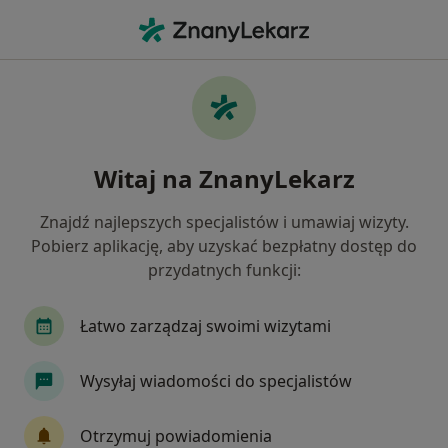
Me
Ortopedia • Piaseczno, mazowieckie
Filtry
• 1
Ubezpieczenie
Map
Ortopedia placówki w Piasecznie
Witaj na ZnanyLekarz
Jak działają wyniki wyszukiwania
Znajdź najlepszych specjalistów i umawiaj wizyty.
Pobierz aplikację, aby uzyskać bezpłatny dostęp do
Wybierz swoje ubezpieczenie
przydatnych funkcji:
Łatwo zarządzaj swoimi wizytami
Wysyłaj wiadomości do specjalistów
Otrzymuj powiadomienia