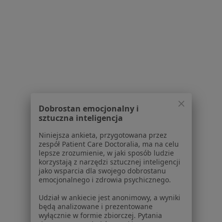
Centrum Medyczne Medycyna Rodzinna -
Piaseczno
·
Więcej
Ortopedia, Interna, Pediatria
25 opinii
ul. Powstańców Warszawy 29, Piaseczno
•
Mapa
Konsultacja ortopedyczna
Dobrostan emocjonalny i
sztuczna inteligencja
Brak dostępnych specjalistów z wolnymi terminami w tym centrum medycznym.
Niniejsza ankieta, przygotowana przez
zespół Patient Care Doctoralia, ma na celu
Pokaż profil
lepsze zrozumienie, w jaki sposób ludzie
korzystają z narzędzi sztucznej inteligencji
jako wsparcia dla swojego dobrostanu
emocjonalnego i zdrowia psychicznego.
Udział w ankiecie jest anonimowy, a wyniki
będą analizowane i prezentowane
wyłącznie w formie zbiorczej. Pytania