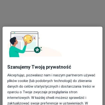
OpenMed Centrum Medyczne
·
Więcej
Ortopedia, Urologia, Endokrynologia
4753 opinie
Wschowska 8, Warszawa
•
Mapa
Konsultacja ortopedyczna
280 zł
Pokaż więcej usług
lek. Piotr
lek. Grzegorz Kopeć
lek. Mateusz
Maciszewski
ortopeda
Jeśkiewicz
Szanujemy Twoją prywatność
ortopeda
ortopeda
Akceptując, pozwalasz nam i naszym partnerom używać
Zobacz wszystkich 12 specjalistów
plików cookie (lub podobnych technologii) do zbierania
Brak dostępnych specjalistów z wolnymi terminami w tym centrum medycznym.
danych do celów statystycznych i dostarczania treści w
oparciu o Twoje zwyczaje przeglądania stron
Pokaż profil
internetowych. W każdej chwili możesz sprawdzić i
zaktualizować swoje preferencje w ustawieniach. W