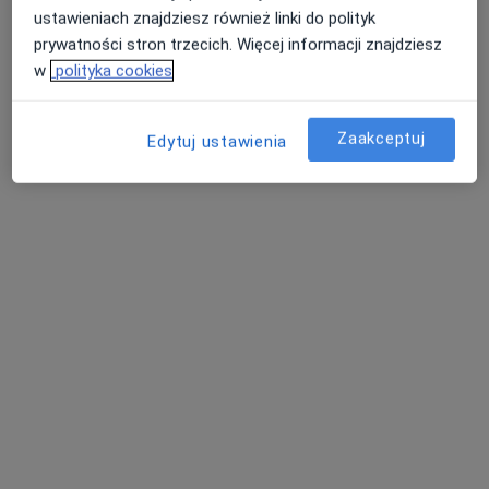
ustawieniach znajdziesz również linki do polityk
prywatności stron trzecich. Więcej informacji znajdziesz
w
polityka cookies
Zaakceptuj
Edytuj ustawienia
Bezpieczne płatności
LIFE Medical Center
·
Więcej
Ortopedia, Fizjoterapia, Ortopedia dziecięca
1026 opinii
Grzybowska 43a U10, Warszawa
•
Mapa
Konsultacja ortopedyczna
280 zł
Pokaż więcej usług
lek. Daniel Kopko
lek. Urszula
lek. Wiktoria Skała