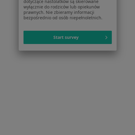
dotyczące nastolatków są skierowane
wyłącznie do rodziców lub opiekunów
prawnych. Nie zbieramy informacji
bezpośrednio od osób niepełnoletnich.
Medvit Poliklinika
·
Więcej
Ortopedia, Ginekologia, Pediatria
Start survey
15 opinii
Puławska 42 B, Piaseczno
•
Mapa
Konsultacja ortopedyczna
Brak dostępnych specjalistów z wolnymi terminami w tym centrum medycznym.
Pokaż profil
Strona Główna
Placówki
Ortopedia
Piaseczno
Zmień miasto
Zmień 