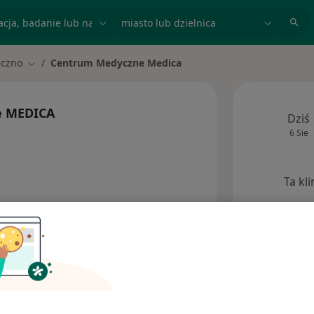
acja, badanie lub nazwisko
miasto lub dzielnica
eczno
Centrum Medyczne Medica
asto
Zmień miasto
e MEDICA
Dziś
6 Sie
Ta kl
Opinie