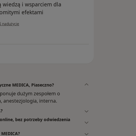
 już Centrum Leczenia Uzależnień.
ką wiedzą i wsparciem dla
komitymi efektami
:
inii użytkownika Konto zostało usunięte
ś nadużycie
e świadczeń zdrowotnych w zakresie
u Dziennego Terapii Uzależnienia od
 i Współuzależnienia.
toryjną Opiekę Rehabilitacyjną.
iśmy Umowę na Rehabilitację
yczne MEDICA, Piaseczno?
ponuje dużym zespołem o
iskowe (Domowe).
 anestezjologia, interna.
A?
nline, bez potrzeby odwiedzenia
e MEDICA?