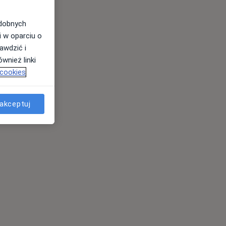
odobnych
i w oparciu o
awdzić i
wnież linki
 cookies
akceptuj