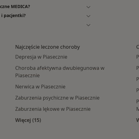
yczne MEDICA?
i pacjentki?
Najczęście leczone choroby
C
Depresja w Piasecznie
P
Choroba afektywna dwubiegunowa w
P
Piasecznie
P
Nerwica w Piasecznie
P
Zaburzenia psychiczne w Piasecznie
P
Zaburzenia lękowe w Piasecznie
Więcej (15)
W
e centra medyczne
Więcej w kategorii: Najczęście leczone choro