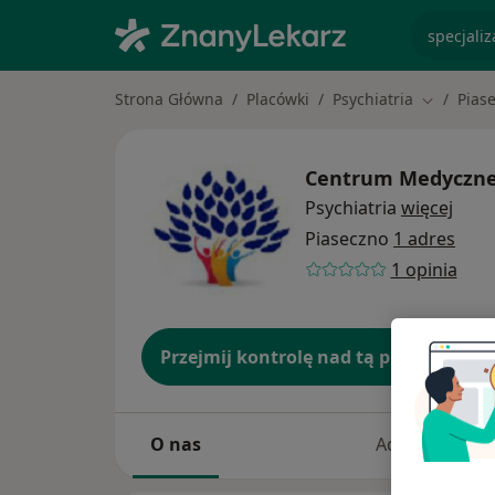
specjaliz
Strona Główna
Placówki
Psychiatria
Pias
Zmień mi
Centrum Medyczn
Psychiatria
więcej
Piaseczno
1 adres
1 opinia
Przejmij kontrolę nad tą placówką
O nas
Adresy