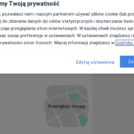
my Twoją prywatność
, pozwalasz nam i naszym partnerom używać plików cookie (lub p
ramach Spółki o kapitale polskim, w
) do zbierania danych do celów statystycznych i dostarczania treśc
chicznego, Centrum Leczenia
zaje przeglądania stron internetowych. W każdej chwili możesz spr
wać swoje preferencje w ustawieniach. W ustawieniach znajdziesz ró
 utworzona w grudniu 2012 roku.
prywatności stron trzecich. Więcej informacji znajdziesz w
polityka
, udzielamy świadczeń medycznych
Za
Edytuj ustawienia
wództwie zachodniopomorskim.
– pomoc psychiatry, psychologa,
Powiększ mapę
o, Poradnia Zdrowia Psychicznego –
euty).