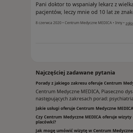
program leczenia stworzyliśmy wspominane
Pani doktor to wspaniały lekarz z wiel
pacjentów, leczy mnie od 10 lat ze zna
Umowy z Narodowym Funduszem Zdrowia
w op
8 czerwca 2020
•
Centrum Medyczne MEDICA
•
Inny
•
zgło
01 czerwca 2014 roku Umowa na realizacj
Zespołu Leczenia Środowiskowego, Oddział
Alkoholu oraz Poradni Terapii Uzależnienia
Lipcu 2014 roku Umowa na Lekarską Ambula
Najczęściej zadawane pytania
Sierpień 2014 to miesiąc, w którym zawarl
Ambulatoryjną.
Porady z jakiego zakresu oferuje Centrum Med
Centrum Medyczne MEDICA, Piaseczno dys
Listopad 2014 Umowa na Leczenie Środow
następujących zakresach porad: psychiatria,
Jakie usługi oferuje Centrum Medyczne MEDIC
Czy Centrum Medyczne MEDICA oferuje wizyty o
placówki?
Jak mogę umówić wizytę w Centrum Medyczn