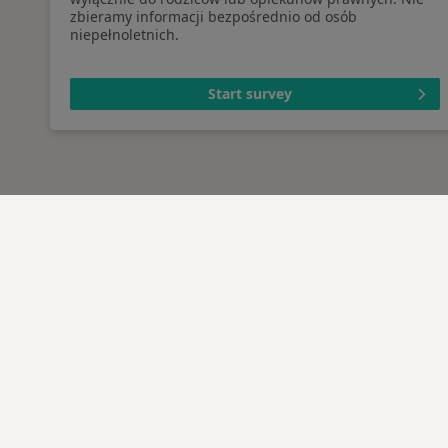
zbieramy informacji bezpośrednio od osób
niepełnoletnich.
Start survey
Serwis
Dla pa
Regulamin
Lekarz
Polityka prywatności pacjentów
Placów
Polityka prywatności
Pytani
profesjonalistów
Usługi 
Polityka prywatności dla
Choro
profesjonalistów, których dane
Pomoc
pozyskaliśmy samodzielnie
Aplika
Polityka cookies
Blog d