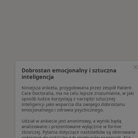
Dobrostan emocjonalny i sztuczna
inteligencja
Niniejsza ankieta, przygotowana przez zespół Patient
Care Doctoralia, ma na celu lepsze zrozumienie, w jaki
sposób ludzie korzystają z narzędzi sztucznej
inteligencji jako wsparcia dla swojego dobrostanu
emocjonalnego i zdrowia psychicznego.
Udział w ankiecie jest anonimowy, a wyniki będą
analizowane i prezentowane wyłącznie w formie
zbiorczej. Pytania dotyczące nastolatków są skierowane
wyłącznie do rodziców lub opiekunów prawnych. Nie