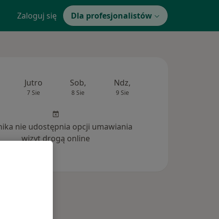
Zaloguj się
Dla profesjonalistów
Jutro
Sob,
Ndz,
Pon,
Wt,
7 Sie
8 Sie
9 Sie
10 Sie
11 Si
inika nie udostępnia opcji umawiania
wizyt drogą online