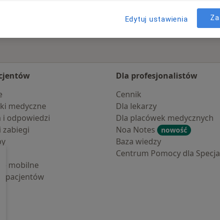
Za
Edytuj ustawienia
cjentów
Dla profesjonalistów
e
Cennik
ki medyczne
Dla lekarzy
a i odpowiedzi
Dla placówek medycznych
i zabiegi
Noa Notes
nowość
by
Baza wiedzy
Centrum Pomocy dla Specjal
cje mobilne
la pacjentów