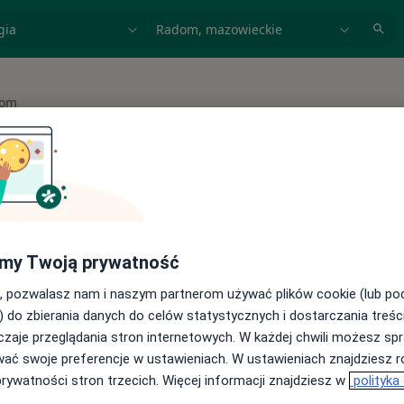
acja, badanie lub nazwisko
miasto lub dzielnica
dom
asto
 spełniających podane kryteria
my Twoją prywatność
buj konsultacje online ze specjalistami z
, pozwalasz nam i naszym partnerom używać plików cookie (lub p
) do zbierania danych do celów statystycznych i dostarczania treśc
cji online
zaje przeglądania stron internetowych. W każdej chwili możesz spr
wać swoje preferencje w ustawieniach. W ustawieniach znajdziesz ró
prywatności stron trzecich. Więcej informacji znajdziesz w
polityka