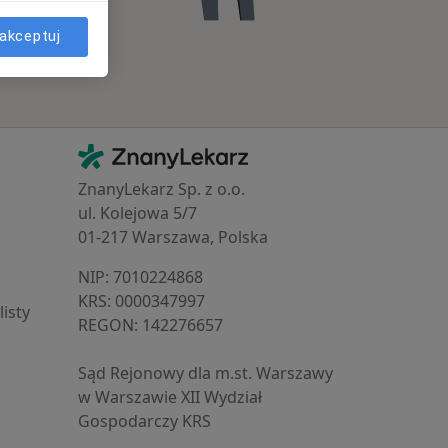
akceptuj
Kontakt
ZnanyLekarz - Strona główna
ZnanyLekarz Sp. z o.o.
ul. Kolejowa 5/7
01-217 Warszawa, Polska
NIP: ⁠7010224868
KRS: ⁠0000347997
isty
REGON: ⁠142276657
Sąd Rejonowy dla m.st. Warszawy
w Warszawie XII Wydział
Gospodarczy KRS