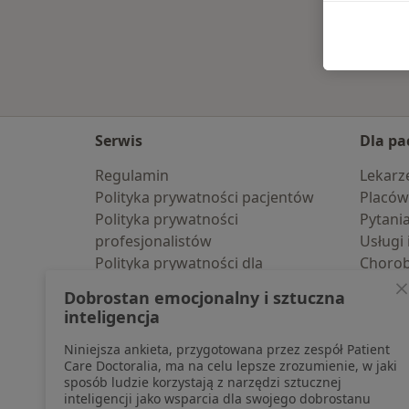
Serwis
Dla pa
Regulamin
Lekarz
Polityka prywatności pacjentów
Placów
Polityka prywatności
Pytani
profesjonalistów
Usługi 
Polityka prywatności dla
Choro
profesjonalistów, których dane
Pomoc
Dobrostan emocjonalny i sztuczna
pozyskaliśmy samodzielnie
Aplika
inteligencja
Polityka cookies
Blog d
Niniejsza ankieta, przygotowana przez zespół Patient
Jak działają wyniki wyszukiwania
Care Doctoralia, ma na celu lepsze zrozumienie, w jaki
Dostępność
sposób ludzie korzystają z narzędzi sztucznej
O nas
inteligencji jako wsparcia dla swojego dobrostanu