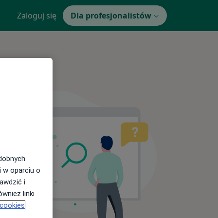
Zaloguj się
Dla profesjonalistów
odobnych
i w oparciu o
awdzić i
wnież linki
 cookies