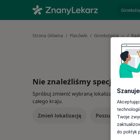
specjaliz
Strona Główna
Placówki
Ginekologia
Ra
Zmień mi
Nie znaleźliśmy specjalistów
Szanuje
Spróbuj zmienić wybraną lokalizację lub wypró
całego kraju.
Akceptując
technologii
Zmień lokalizację
Poszukaj konsulta
Twoje zwyc
zaktualizo
do polityk 