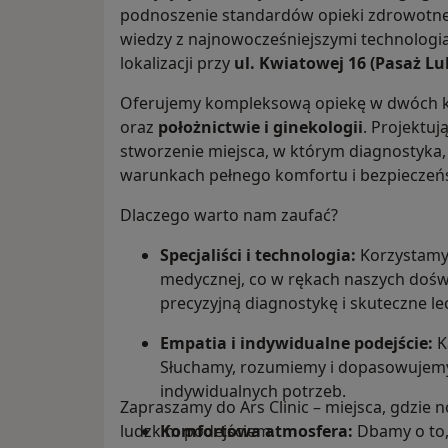
podnoszenie standardów opieki zdrowotnej 
wiedzy z najnowocześniejszymi technologi
lokalizacji przy
ul. Kwiatowej 16 (Pasaż Lu
Oferujemy kompleksową opiekę w dwóch k
oraz
położnictwie i ginekologii
. Projektuj
stworzenie miejsca, w którym diagnostyka, 
warunkach pełnego komfortu i bezpieczeń
Dlaczego warto nam zaufać?
Specjaliści i technologia:
Korzystamy 
medycznej, co w rękach naszych dośw
precyzyjną diagnostykę i skuteczne le
Empatia i indywidualne podejście:
K
Słuchamy, rozumiemy i dopasowujemy
indywidualnych potrzeb.
Zapraszamy do Ars Clinic – miejsca, gdzie
ludzkim podejściem.
Komfortowa atmosfera:
Dbamy o to, 