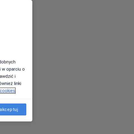
odobnych
i w oparciu o
awdzić i
wnież linki
 cookies
akceptuj