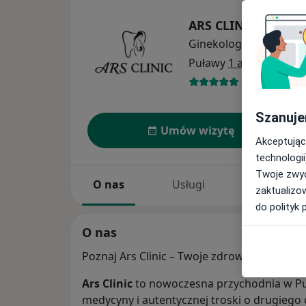
ARS CLINIC Stomat
Ginekologia
więcej
Puławy
1 adres
63 opinie
Szanuje
Umów wizytę
Akceptując
technologii
Twoje zwyc
O nas
Usługi
Specjaliści
zaktualizo
do polityk 
O nas
Poznaj Ars Clinic – Twoje zdrowie w rękac
Ars Clinic
to nowoczesna przychodnia w Puł
medycyny i autentycznej troski o drugiego 