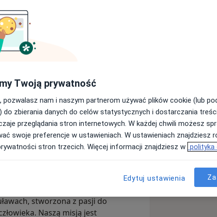
ologia & Ginekologia
my Twoją prywatność
Wyślij wiadomość
, pozwalasz nam i naszym partnerom używać plików cookie (lub p
) do zbierania danych do celów statystycznych i dostarczania treśc
zaje przeglądania stron internetowych. W każdej chwili możesz spr
Adresy
Opinie
wać swoje preferencje w ustawieniach. W ustawieniach znajdziesz ró
prywatności stron trzecich. Więcej informacji znajdziesz w
polityka
Za
Edytuj ustawienia
h doświadczonych specjalistów
awach, stworzona z pasji do
człowieka. Naszą misją jest