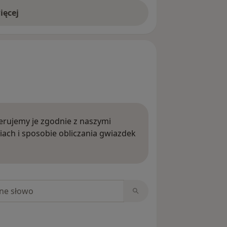
ięcej
rujemy je zgodnie z naszymi
iach i sposobie obliczania gwiazdek
ięcej o opiniach
niach