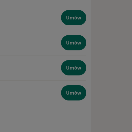
Umów
ie zębów
Umów
Umów
Umów
giczna