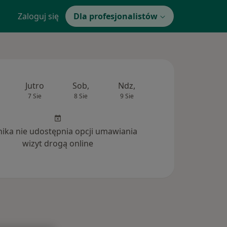
Zaloguj się
Dla profesjonalistów
Jutro
Sob,
Ndz,
Pon,
Wt,
7 Sie
8 Sie
9 Sie
10 Sie
11 Si
inika nie udostępnia opcji umawiania
wizyt drogą online