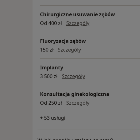
Chirurgiczne usuwanie zębów
chirurgiczne usuwan
Od 400 zł
Szczegóły
Fluoryzacja zębów
fluoryzacja zębów
150 zł
Szczegóły
Implanty
implanty
3 500 zł
Szczegóły
Konsultacja ginekologiczna
konsultacja ginekolo
Od 250 zł
Szczegóły
+ 53 usługi