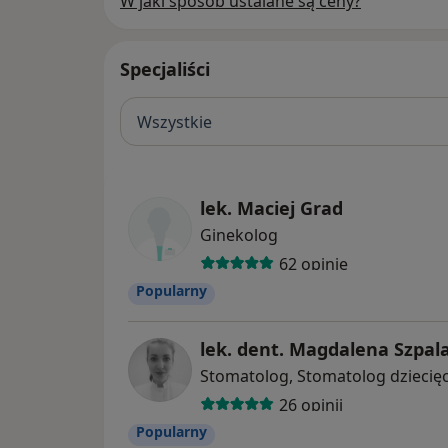
W jaki sposób ustalane są ceny?
Specjaliści
Wszystkie
lek. Maciej Grad
Ginekolog
62 opinie
Popularny
lek. dent. Magdalena Szpal
Stomatolog, Stomatolog dziecię
26 opinii
Popularny