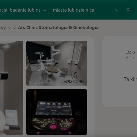
acja, badanie lub nazwisko
miasto lub dzielnica
awy
Ars Clinic Stomatologia & Ginekologia
asto
Zmień miasto
Dziś
6 Sie
Ta kl