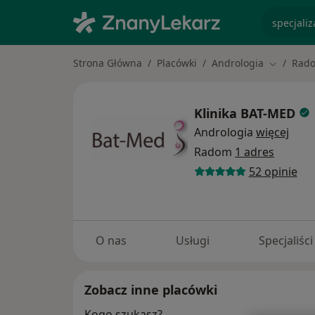
specjaliz
Strona Główna
Placówki
Andrologia
Rad
Zmień mi
Klinika BAT-MED
Andrologia
więcej
Radom
1 adres
52 opinie
O nas
Usługi
Specjaliści
Zobacz inne placówki
Kogo szukasz?