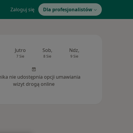
Zaloguj się
Dla profesjonalistów
Jutro
Sob,
Ndz,
Pon,
Wt,
7 Sie
8 Sie
9 Sie
10 Sie
11 Si
inika nie udostępnia opcji umawiania
wizyt drogą online