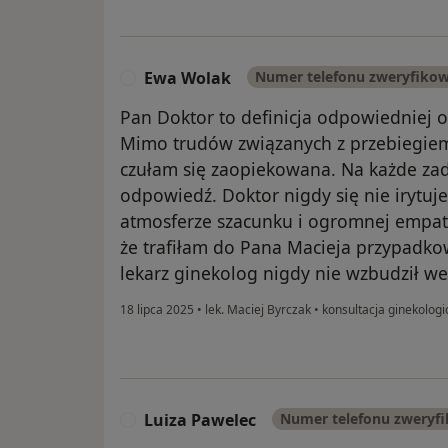
Ewa Wolak
Numer telefonu zweryfiko
E
Pan Doktor to definicja odpowiedniej
Mimo trudów związanych z przebiegiem 
czułam się zaopiekowana. Na każde za
odpowiedź. Doktor nigdy się nie irytuje
atmosferze szacunku i ogromnej empati
że trafiłam do Pana Macieja przypadkow
lekarz ginekolog nigdy nie wzbudził we
18 lipca 2025
•
lek. Maciej Byrczak
•
konsultacja ginekologi
Luiza Pawelec
Numer telefonu zweryf
L