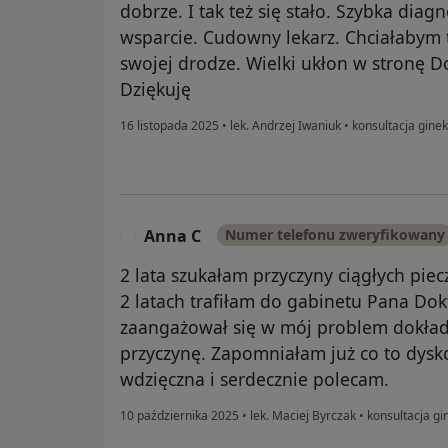
dobrze. I tak też się stało. Szybka diag
wsparcie. Cudowny lekarz. Chciałabym t
swojej drodze. Wielki ukłon w stronę D
Dziękuję
16 listopada 2025
•
lek. Andrzej Iwaniuk
•
konsultacja gine
Anna C
Numer telefonu zweryfikowany
A
2 lata szukałam przyczyny ciągłych pi
2 latach trafiłam do gabinetu Pana Dokt
zaangażował się w mój problem dokładn
przyczynę. Zapomniałam już co to dys
wdzięczna i serdecznie polecam.
10 października 2025
•
lek. Maciej Byrczak
•
konsultacja gi