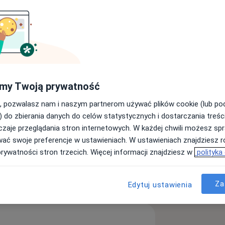
Dietetyk
Ginekolog
Szukaj innej specjalizacji
my Twoją prywatność
, pozwalasz nam i naszym partnerom używać plików cookie (lub p
sł powstania zrodził się z potrzeby
) do zbierania danych do celów statystycznych i dostarczania treśc
 jednym miejscu pacjent mógł otrzymać
zaje przeglądania stron internetowych. W każdej chwili możesz spr
od diagnostyki, monitorowanie
wać swoje preferencje w ustawieniach. W ustawieniach znajdziesz ró
a. Bat-Med jest próbą połącznia lekarzy
prywatności stron trzecich. Więcej informacji znajdziesz w
polityka
a nie pozostawiał pacjenta zdanego na
dkowy, tworzą ją najwyższej klasy
Za
Edytuj ustawienia
pacjentów, dlatego weryfikujemy
 kwalifikacji zawodowych przez
by pacjent czuł, że po wyjściu z kliniki