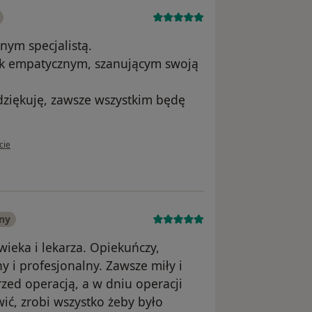
nym specjalistą.
tak empatycznym, szanującym swoją
dziękuję, zawsze wszystkim będę
tkownika Anna C
cie
ny
wieka i lekarza. Opiekuńczy,
y i profesjonalny. Zawsze miły i
zed operacją, a w dniu operacji
ić, zrobi wszystko żeby było