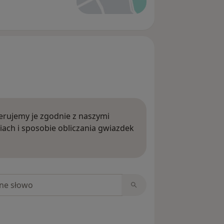
rujemy je zgodnie z naszymi
iach i sposobie obliczania gwiazdek
ięcej o opiniach
niach