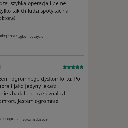
noza, szybka operacja i pełne
ylko takich ludzi spotykać na
oktora!
w opinii użytkownika Joanna_K
kologiczna
•
zgłoś nadużycie
eczeń i ogromnego dyskomfortu. Po
ora i jako jedyny lekarz
ie zbadał i od razu znalazł
komfort. Jestem ogromnie
w opinii użytkownika Anna C
nekologiczna
•
zgłoś nadużycie