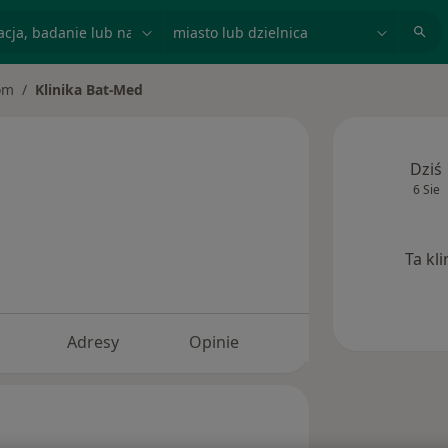
acja, badanie lub nazwisko
miasto lub dzielnica
om
Klinika Bat-Med
asto
Dziś
6 Sie
Ta kl
Adresy
Opinie