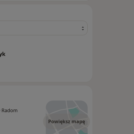
yk
00 Radom
Powiększ mapę