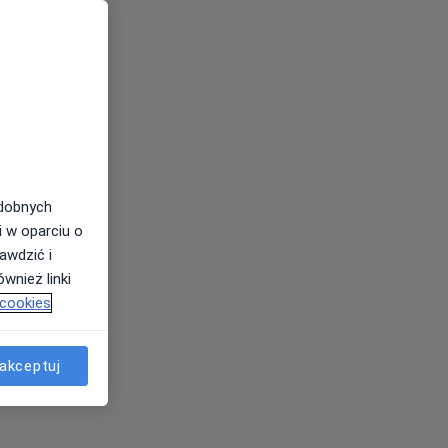
odobnych
i w oparciu o
awdzić i
wnież linki
 cookies
akceptuj