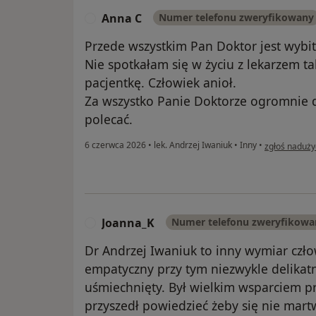
Anna C
Numer telefonu zweryfikowany
A
Przede wszystkim Pan Doktor jest wybit
Nie spotkałam się w życiu z lekarzem 
pacjentkę. Człowiek anioł.
Za wszystko Panie Doktorze ogromnie 
polecać.
w opinii uży
6 czerwca 2026
•
lek. Andrzej Iwaniuk
•
Inny
•
zgłoś naduży
Joanna_K
Numer telefonu zweryfikowa
J
Dr Andrzej Iwaniuk to inny wymiar czło
empatyczny przy tym niezwykle delikatn
uśmiechnięty. Był wielkim wsparciem pr
przyszedł powiedzieć żeby się nie martw