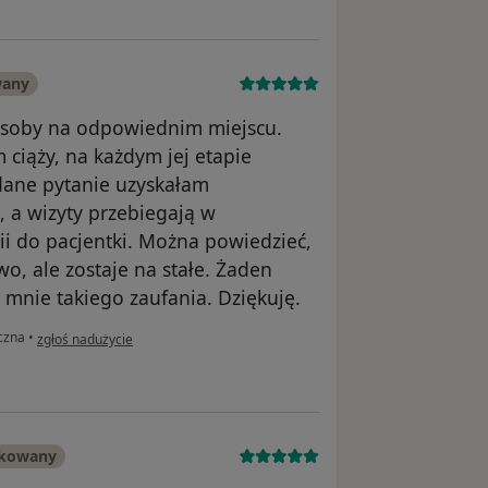
wany
 osoby na odpowiednim miejscu.
ciąży, na każdym jej etapie
dane pytanie uzyskałam
, a wizyty przebiegają w
i do pacjentki. Można powiedzieć,
o, ale zostaje na stałe. Żaden
 mnie takiego zaufania. Dziękuję.
w opinii użytkownika Ewa Wolak
czna
•
zgłoś nadużycie
ikowany