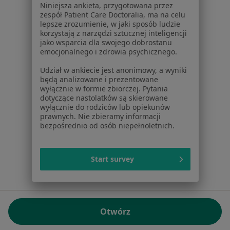
Niniejsza ankieta, przygotowana przez
NIP: ⁠7010224868
zespół Patient Care Doctoralia, ma na celu
lepsze zrozumienie, w jaki sposób ludzie
KRS: ⁠0000347997
korzystają z narzędzi sztucznej inteligencji
REGON: ⁠142276657
jako wsparcia dla swojego dobrostanu
emocjonalnego i zdrowia psychicznego.
Sąd Rejonowy dla m.st. Warszawy w Warszawie XII
Udział w ankiecie jest anonimowy, a wyniki
Wydział Gospodarczy KRS
będą analizowane i prezentowane
wyłącznie w formie zbiorczej. Pytania
Facebook
otwiera się w nowej karcie
dotyczące nastolatków są skierowane
wyłącznie do rodziców lub opiekunów
prawnych. Nie zbieramy informacji
bezpośrednio od osób niepełnoletnich.
otwiera się w nowej karcie
otwiera się w nowej karcie
otwiera się w nowej karcie
otwiera się w nowej karci
otwiera się
otwi
Polska
,
Türkiye
,
España
,
Italia
,
Deutschland
,
Česko
,
otwiera się w nowej karcie
otwiera się w nowej karcie
otwiera się w nowej karcie
otwiera się w nowej kar
otwiera się 
otwier
Portugal
,
México
,
Chile
,
Brasil
,
Argentina
,
Perú
,
Start survey
otwiera się w nowej karc
Colombia
Płatności kartą
ROZPORZĄDZENIE (UE) 2022/2065 (DSA) art. 24:
Otwórz
15.395.179 użytkowników/miesiąc - Czerwiec 2026