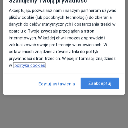
Szanujemy Twoją prywatność
Akceptując, pozwalasz nam i naszym partnerom używać
plików cookie (lub podobnych technologii) do zbierania
Nasza średnia ocena na App Store to 4.9 i 4.1 na
Nie znaleźliśmy specjalistów spełniających
danych do celów statystycznych i dostarczania treści w
Google Play Store
podane kryteria
oparciu o Twoje zwyczaje przeglądania stron
internetowych. W każdej chwili możesz sprawdzić i
Spróbuj zmienić wybraną lokalizację lub wypróbuj
zaktualizować swoje preferencje w ustawieniach. W
konsultacje online ze specjalistami z całego kraju.
ustawieniach znajdziesz również linki do polityk
prywatności stron trzecich. Więcej informacji znajdziesz
Zmień lokalizację
w
polityka cookies
Poszukaj konsultacji online
Zaakceptuj
Edytuj ustawienia
Serwis