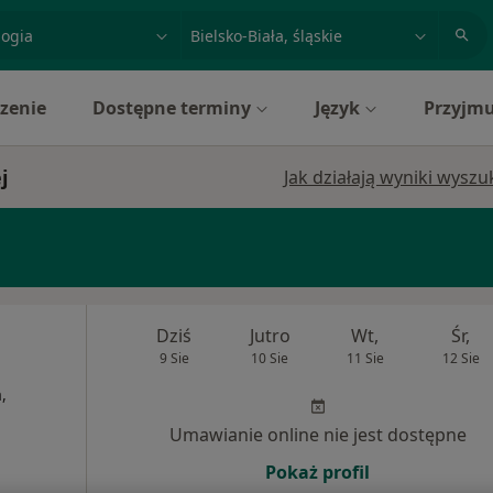
acja, badanie lub nazwisko
miasto lub dzielnica
zenie
Dostępne terminy
Język
Przyjmu
j
Jak działają wyniki wysz
Dziś
Jutro
Wt,
Śr,
9 Sie
10 Sie
11 Sie
12 Sie
,
Umawianie online nie jest dostępne
Pokaż profil