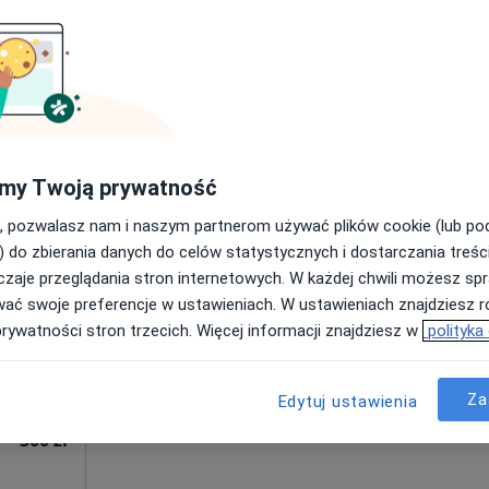
od 280 zł
my Twoją prywatność
cy
, pozwalasz nam i naszym partnerom używać plików cookie (lub p
Dziś
Jutro
Wt,
Śr,
) do zbierania danych do celów statystycznych i dostarczania treśc
9 Sie
10 Sie
11 Sie
12 Sie
zaje przeglądania stron internetowych. W każdej chwili możesz spr
wać swoje preferencje w ustawieniach. W ustawieniach znajdziesz ró
Umawianie online nie jest dostępne
prywatności stron trzecich. Więcej informacji znajdziesz w
polityka
ęcej
Pokaż profil
Za
Edytuj ustawienia
300 zł