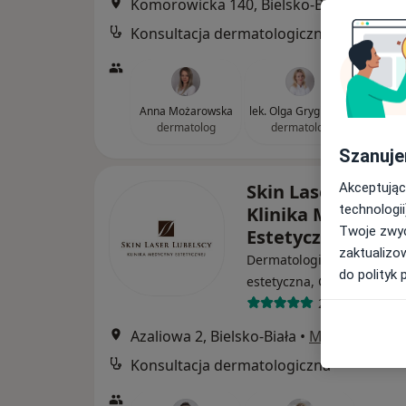
Komorowicka 140, Bielsko-Biała
•
Mapa
Konsultacja dermatologiczna
Anna Możarowska
lek. Olga Grygierzec
dermatolog
dermatolog
Szanuje
Skin Laser Lubels
Akceptując
technologii
Klinika Medycyny
Twoje zwyc
Estetycznej
zaktualizo
Dermatologia, Medycyna
do polityk 
·
Wi
estetyczna, Chirurgia
277 opinii
Azaliowa 2, Bielsko-Biała
•
Mapa
Konsultacja dermatologiczna