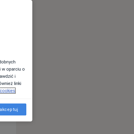
odobnych
Czw,
Pt,
Sob,
i w oparciu o
13 Sie
14 Sie
15 Sie
awdzić i
wnież linki
 cookies
akceptuj