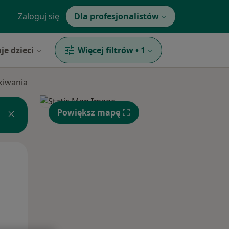
Zaloguj się
Dla profesjonalistów
je dzieci
Więcej filtrów
•
1
ukiwania
Powiększ mapę
Czw,
Pt,
Sob,
13 Sie
14 Sie
15 Sie