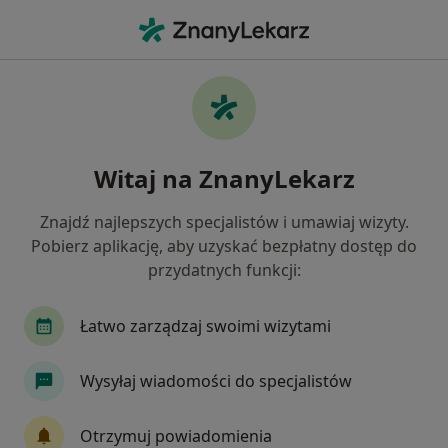
Me
Czego szukasz?
Strona Główna
Placówki
Stomatologia
Bielsko-Biała
Zmień miasto
Witaj na ZnanyLekarz
DANEA Centrum Medyczne
Znajdź najlepszych specjalistów i umawiaj wizyty.
Stomatologia
więcej
Pobierz aplikację, aby uzyskać bezpłatny dostęp do
przydatnych funkcji:
Bielsko-Biała
1 adres
32 opinie
Łatwo zarządzaj swoimi wizytami
Wysyłaj wiadomości do specjalistów
O nas
Usługi
Specjaliści
Adresy
Opinie
Otrzymuj powiadomienia
Zobacz inne placówki