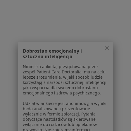
Kardiologia centra medyczne w Bielsku-Białej
Fizjoterapia centra medyczne w Bielsku-Białej
Więcej (11)
Więcej w kategorii: Najpopularniesze centra m
Najczęście leczone choroby
Dobrostan emocjonalny i
sztuczna inteligencja
Ból zęba w Bielsku-Białej
Niniejsza ankieta, przygotowana przez
Próchnica w Bielsku-Białej
zespół Patient Care Doctoralia, ma na celu
lepsze zrozumienie, w jaki sposób ludzie
Braki zębowe w Bielsku-Białej
korzystają z narzędzi sztucznej inteligencji
jako wsparcia dla swojego dobrostanu
Przebarwienia zębów w Bielsku-Białej
emocjonalnego i zdrowia psychicznego.
Nadwrażliwość zębów w Bielsku-Białej
Udział w ankiecie jest anonimowy, a wyniki
będą analizowane i prezentowane
Więcej (15)
wyłącznie w formie zbiorczej. Pytania
Więcej w kategorii: Najczęście leczone choroby
dotyczące nastolatków są skierowane
wyłącznie do rodziców lub opiekunów
Centra medyczne Stomatologia w pobliżu
prawnych. Nie zbieramy informacji