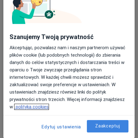
ekstrakcja ósemka, kamień nazębny, skaling,
piaskowanie, wybielanie zęby, implant zębowy, korona
protetyczna, most protetyczny, proteza zębowa,
paradontoza, krwawienie dziąsło, nadwrażliwość zęby,
ortodoncja, aparat ortodontyczny.
Szanujemy Twoją prywatność
Neurologia, zdrowie psychiczne: depresja, zaburzenie
Akceptując, pozwalasz nam i naszym partnerom używać
lękowe, nerwica, stres, lęk, bezsenność, zaburzenie
plików cookie (lub podobnych technologii) do zbierania
snu, migrena, ból głowa, zawroty głowy, padaczka,
danych do celów statystycznych i dostarczania treści w
choroba Parkinsona, choroba Alzheimera.
oparciu o Twoje zwyczaje przeglądania stron
internetowych. W każdej chwili możesz sprawdzić i
Ginekologia: USG ginekologiczne, cytologia, infekcja
zaktualizować swoje preferencje w ustawieniach. W
intymna, zapalenie pęcherz moczowy, zakażenie układ
ustawieniach znajdziesz również linki do polityk
moczowy, zaburzenie miesiączkowanie, menopauza,
prywatności stron trzecich. Więcej informacji znajdziesz
antykoncepcja, opieka prenatalna, diagnostyka
w
polityka cookies
niepłodność.
Danea to nowoczesna placówka medyczna, szybki
Zaakceptuj
Edytuj ustawienia
termin wizyty, doświadczeni lekarze, profesjonalna
diagnostyka, skuteczne leczenie, indywidualne