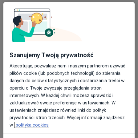
ortopeda
ortopeda
Brak dostępnych specjalistów z wolnymi terminami w tym centrum medycznym.
Pokaż profil
Dostępni specjaliści
Szanujemy Twoją prywatność
Akceptując, pozwalasz nam i naszym partnerom używać
Specjaliści znajdują się poza Piekary Śląskie, śląskie,
plików cookie (lub podobnych technologii) do zbierania
w obszarach bliskich Twojemu wyszukiwaniu.
danych do celów statystycznych i dostarczania treści w
oparciu o Twoje zwyczaje przeglądania stron
internetowych. W każdej chwili możesz sprawdzić i
zaktualizować swoje preferencje w ustawieniach. W
ustawieniach znajdziesz również linki do polityk
prywatności stron trzecich. Więcej informacji znajdziesz
w
polityka cookies
Poliklinika Dąbrowska Prinn Sp. z o.o.