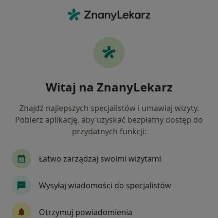
Me
Ortopeda • Piekary Śląskie, śląskie
Filtry
Ubezpieczenie:
Medicover
20 polecanych ortopedów w Piekarach
Witaj na ZnanyLekarz
Śląskich z Medicover
Jak działają wyniki wyszukiwania
Znajdź najlepszych specjalistów i umawiaj wizyty.
Pobierz aplikację, aby uzyskać bezpłatny dostęp do
przydatnych funkcji:
Łatwo zarządzaj swoimi wizytami
Wysyłaj wiadomości do specjalistów
lek. Dominik Krauze
Otrzymuj powiadomienia
·
Więcej
Ortopeda