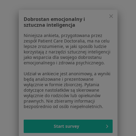
Laryngolodzy z Medicover w Piekarach Śląskich
Kardiolodzy z Medicover w Piekarach Śląskich
Dobrostan emocjonalny i
Chirurdzy z Medicover w Piekarach Śląskich
sztuczna inteligencja
Interniści z Medicover w Piekarach Śląskich
Niniejsza ankieta, przygotowana przez
zespół Patient Care Doctoralia, ma na celu
Lekarze rodzinni z Medicover w Piekarach Śląskich
lepsze zrozumienie, w jaki sposób ludzie
korzystają z narzędzi sztucznej inteligencji
Więcej (14)
jako wsparcia dla swojego dobrostanu
emocjonalnego i zdrowia psychicznego.
Więcej w kategorii: Specjaliści w ramach Medi
Udział w ankiecie jest anonimowy, a wyniki
Najczęście leczone choroby
będą analizowane i prezentowane
Ból kolana Piekary Śląskie
wyłącznie w formie zbiorczej. Pytania
dotyczące nastolatków są skierowane
Ból biodra Piekary Śląskie
wyłącznie do rodziców lub opiekunów
prawnych. Nie zbieramy informacji
Choroby zwyrodnieniowe Piekary Śląskie
bezpośrednio od osób niepełnoletnich.
Urazy Piekary Śląskie
Start survey
Złamania Piekary Śląskie