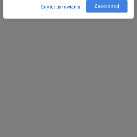
·
Więcej
Zaakceptuj
Ortopedia, Chirurgia, Interna
Edytuj ustawienia
617 opinii
Al. Józefa Piłsudskiego 92, Dąbrowa Górnicza
•
Mapa
Konsultacja ortopedyczna
200 zł
Pokaż więcej usług
dr n. med. Marcin
Nolewajka
ortopeda
Brak dostępnych specjalistów z wolnymi terminami w tym centrum medycznym.
Pokaż profil
Inni specjaliści w Twojej okolicy