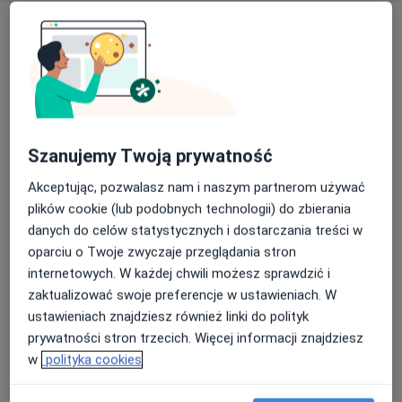
Szanujemy Twoją prywatność
Bezpieczne płatności
mgr Oskar Miśta
Akceptując, pozwalasz nam i naszym partnerom używać
plików cookie (lub podobnych technologii) do zbierania
·
Więcej
Fizjoterapeuta
danych do celów statystycznych i dostarczania treści w
51 opinii
oparciu o Twoje zwyczaje przeglądania stron
Ułańska 7A, Katowice
•
Mapa
internetowych. W każdej chwili możesz sprawdzić i
Centrum Sportu i Rehabilitacji Vita 1000 SP. Z O.O.
zaktualizować swoje preferencje w ustawieniach. W
Konsultacja fizjoterapeutyczna
190 zł
ustawieniach znajdziesz również linki do polityk
prywatności stron trzecich. Więcej informacji znajdziesz
Specjalista nie oferuje umawiania online pod tym adresem.
w
polityka cookies
Poproś o wizytę