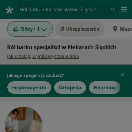
Me
Ból Barku • Piekary Śląskie, śląskie
Filtry
• 1
Ubezpieczenie
Map
Ból barku specjaliści w Piekarach Śląskich
Jak działają wyniki wyszukiwania
Jakiego specjalisty szukasz?
Fizjoterapeuta
Ortopeda
Neurolog
I