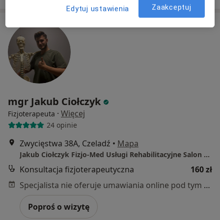
Zaakceptuj
Edytuj ustawienia
mgr Jakub Ciołczyk
·
Więcej
Fizjoterapeuta
24 opinie
Zwycięstwa 38A, Czeladź
•
Mapa
Jakub Ciołczyk Fizjo-Med Usługi Rehabilitacyjne Salon Medyczny
Konsultacja fizjoterapeutyczna
160 zł
Specjalista nie oferuje umawiania online pod tym adresem.
Poproś o wizytę