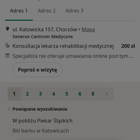
Adres 1
Adres 2
Adres 3
ul. Katowicka 157, Chorzów
•
Mapa
Severux Centrum Medyczne
Konsultacja lekarza rehabilitacji medycznej
200 zł
Specjalista nie oferuje umawiania online pod tym adresem.
Poproś o wizytę
1
2
3
4
5
6
8
Powiązane wyszukiwania
W pobliżu Piekar Śląskich
Ból barku w Katowicach