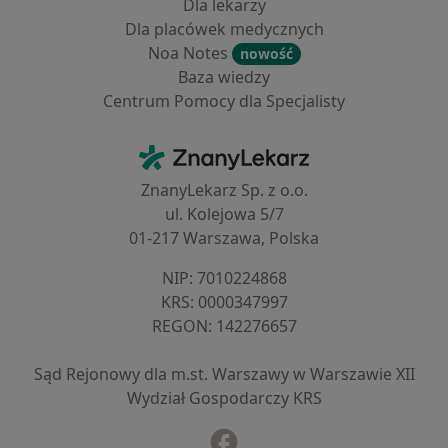
Dla lekarzy
Dla placówek medycznych
Noa Notes
nowość
Baza wiedzy
Centrum Pomocy dla Specjalisty
Kontakt
ZnanyLekarz - Strona główna
ZnanyLekarz Sp. z o.o.
ul. Kolejowa 5/7
01-217 Warszawa, Polska
NIP: ⁠7010224868
KRS: ⁠0000347997
REGON: ⁠142276657
Sąd Rejonowy dla m.st. Warszawy w Warszawie XII
Wydział Gospodarczy KRS
Facebook
otwiera się w nowej karcie