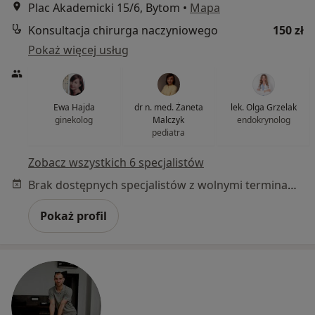
Plac Akademicki 15/6, Bytom
•
Mapa
Konsultacja chirurga naczyniowego
150 zł
Pokaż więcej usług
Ewa Hajda
dr n. med. Żaneta
lek. Olga Grzelak
ginekolog
Malczyk
endokrynolog
pediatra
Zobacz wszystkich 6 specjalistów
Brak dostępnych specjalistów z wolnymi terminami w tym centrum medycznym.
Pokaż profil