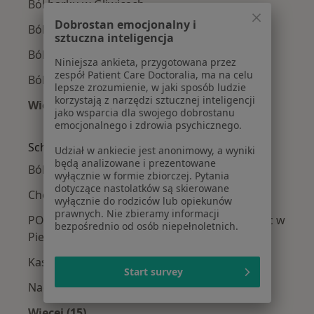
Ból barku w Gliwicach
Dobrostan emocjonalny i
Ból barku w Chorzowie
sztuczna inteligencja
Ból barku w Sosnowcu
Niniejsza ankieta, przygotowana przez
zespół Patient Care Doctoralia, ma na celu
Ból barku w Tychach
lepsze zrozumienie, w jaki sposób ludzie
korzystają z narzędzi sztucznej inteligencji
Więcej (14)
jako wsparcia dla swojego dobrostanu
Więcej w kategorii: W pobliżu Piekar Śląskich
emocjonalnego i zdrowia psychicznego.
Schorzenia w Piekarach Śląskich
Udział w ankiecie jest anonimowy, a wyniki
będą analizowane i prezentowane
Bóle brzucha w Piekarach Śląskich
wyłącznie w formie zbiorczej. Pytania
dotyczące nastolatków są skierowane
Choroby wewnętrzne w Piekarach Śląskich
wyłącznie do rodziców lub opiekunów
prawnych. Nie zbieramy informacji
POChP – przewlekła obturacyjna choroba płuc w
bezpośrednio od osób niepełnoletnich.
Piekarach Śląskich
Kaszel w Piekarach Śląskich
Start survey
Nadciśnienie tętnicze w Piekarach Śląskich
Więcej (15)