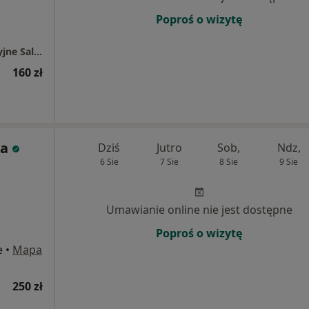
Poproś o wizytę
Jakub Ciołczyk Fizjo-Med Usługi Rehabilitacyjne Salon Medyczny
160 zł
ka
Dziś
Jutro
Sob,
Ndz,
6 Sie
7 Sie
8 Sie
9 Sie
Umawianie online nie jest dostępne
Poproś o wizytę
e
•
Mapa
250 zł