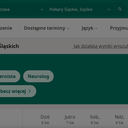
acja, badanie lub nazwisko
miasto lub dzielnica
zenie
Dostępne terminy
Język
Przyjmu
Śląskich
Jak działają wyniki wysz
ernista
Neurolog
bacz więcej
Dziś
Jutro
Sob,
Ndz,
6 Sie
7 Sie
8 Sie
9 Sie