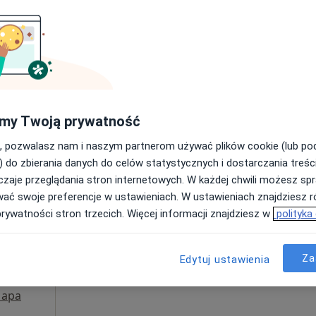
er
Umawianie online nie jest dostępne
Poproś o wizytę
180 zł
my Twoją prywatność
, pozwalasz nam i naszym partnerom używać plików cookie (lub p
) do zbierania danych do celów statystycznych i dostarczania treśc
zaje przeglądania stron internetowych. W każdej chwili możesz spr
Dziś
Jutro
Sob,
Ndz,
wać swoje preferencje w ustawieniach. W ustawieniach znajdziesz ró
6 Sie
7 Sie
8 Sie
9 Sie
Czyż
prywatności stron trzecich. Więcej informacji znajdziesz w
polityka
Umawianie online nie jest dostępne
Za
Edytuj ustawienia
Poproś o wizytę
apa