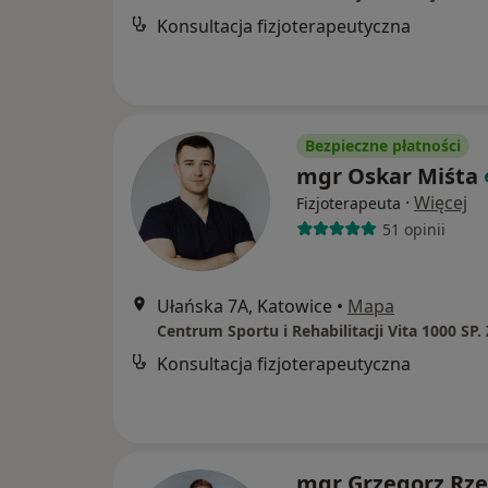
Konsultacja fizjoterapeutyczna
Bezpieczne płatności
mgr Oskar Miśta
·
Więcej
Fizjoterapeuta
51 opinii
Ułańska 7A, Katowice
•
Mapa
Centrum Sportu i Rehabilitacji Vita 1000 SP. 
Konsultacja fizjoterapeutyczna
mgr Grzegorz Rze