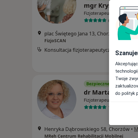
mgr Krystian Ritt
·
Więcej
Fizjoterapeuta
64 opinie
plac Świętego Jana 13, Chorzów
•
Mapa
FizjoSCAN
Konsultacja fizjoterapeutyczna
Szanuje
Akceptując
technologii
Twoje zwyc
Bezpieczne płatności
zaktualizo
dr Marta Motow-
do polityk 
·
Więcej
Fizjoterapeuta
190 opinii
Henryka Dąbrowskiego 58, Chorzów
•
M
MReh Centrum Rehabilitacji Mobilnej