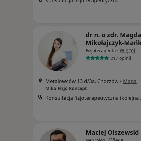
Konsultacja fizjoterapeutyczna
dr n. o zdr. Magd
Mikołajczyk-Mań
·
Więcej
Fizjoterapeuta
217 opinii
Metalowców 13 d/3a, Chorzów
•
Mapa
Miko Fizjo Koncept
Konsultacj
Maciej Olszewski
·
Więcej
Neurolog