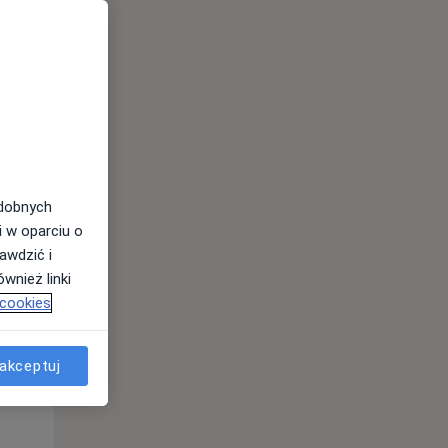
odobnych
i w oparciu o
awdzić i
Pon,
Wt,
Śr,
wnież linki
10 Sie
11 Sie
12 Sie
 cookies
akceptuj