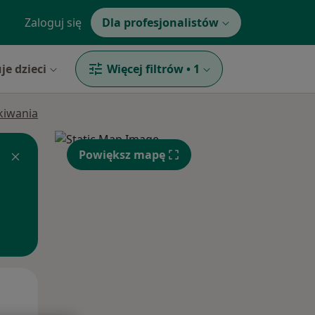
Zaloguj się
Dla profesjonalistów
je dzieci
Więcej filtrów
•
1
ukiwania
Powiększ mapę
Pon,
Wt,
Śr,
10 Sie
11 Sie
12 Sie