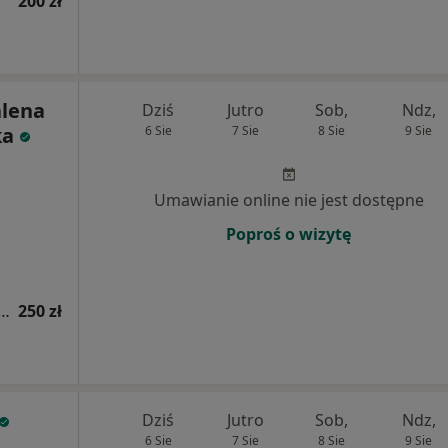
200 zł
alena
Dziś
Jutro
Sob,
Ndz,
ka
6 Sie
7 Sie
8 Sie
9 Sie
Umawianie online nie jest dostępne
Poproś o wizytę
a fizjoterapeutyczna (kolejna wizyta)
250 zł
Dziś
Jutro
Sob,
Ndz,
6 Sie
7 Sie
8 Sie
9 Sie