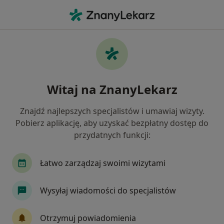
Me
Ginekolog • Piekary Śląskie, śląskie
Filtry
Ubezpieczenie:
Medicover
20 polecanych ginekologów w Piekarach
Witaj na ZnanyLekarz
Śląskich z Medicover
Jak działają wyniki wyszukiwania
Znajdź najlepszych specjalistów i umawiaj wizyty.
Pobierz aplikację, aby uzyskać bezpłatny dostęp do
przydatnych funkcji:
Łatwo zarządzaj swoimi wizytami
Wysyłaj wiadomości do specjalistów
Bezpieczne płatności
Otrzymuj powiadomienia