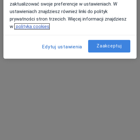
dr n. med. Piotr Miciński
zaktualizować swoje preferencje w ustawieniach. W
·
Więcej
Ginekolog, Endokrynolog
ustawieniach znajdziesz również linki do polityk
438 opinii
prywatności stron trzecich. Więcej informacji znajdziesz
w
polityka cookies
Chopina 26, Mysłowice
•
Mapa
Przychodnia Diomed
Akceptuje Medicover
Zaakceptuj
Edytuj ustawienia
Antykoncepcja
300 zł
Specjalista nie oferuje umawiania online pod tym adresem.
Poproś o wizytę