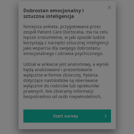
Dobrostan emocjonalny i
Krwawienie z dróg rodnych Piekary Śląskie
sztuczna inteligencja
Menopauza Piekary Śląskie
Niniejsza ankieta, przygotowana przez
Więcej (15)
zespół Patient Care Doctoralia, ma na celu
lepsze zrozumienie, w jaki sposób ludzie
Więcej w kategorii: Najczęście leczone chorob
korzystają z narzędzi sztucznej inteligencji
jako wsparcia dla swojego dobrostanu
emocjonalnego i zdrowia psychicznego.
Strona Główna
Ginekolog
Piekary Śląskie
Zmień miasto
Zmień miasto
Udział w ankiecie jest anonimowy, a wyniki
Medicover
Zmień miasto
będą analizowane i prezentowane
wyłącznie w formie zbiorczej. Pytania
dotyczące nastolatków są skierowane
wyłącznie do rodziców lub opiekunów
prawnych. Nie zbieramy informacji
bezpośrednio od osób niepełnoletnich.
Serwis
Start survey
Regulamin
Polityka prywatności pacjentów