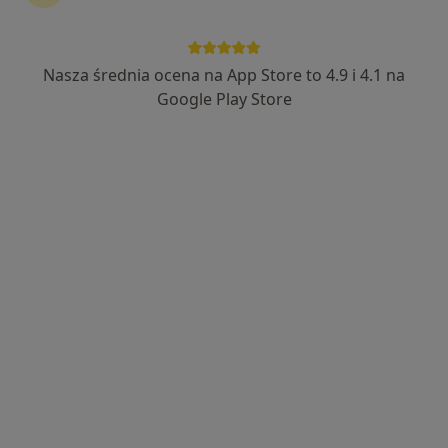
INTER-MED BĘDZIN
·
Więcej
Ginekologia, Interna, Chirurgia
2304 opinie
Nasza średnia ocena na App Store to 4.9 i 4.1 na
Ignacego Krasickiego 14, Będzin
•
Mapa
Google Play Store
Konsultacja ginekologiczna
250 zł
Pokaż więcej usług
lek. Piotr Ficenes
lek. Justyna Kopczyk
Ewelina Kuźmińska-
ginekolog
ginekolog
Łapucha
ginekolog
Zobacz wszystkich 6 specjalistów
Brak dostępnych specjalistów z wolnymi terminami w tym centrum medycznym.
Pokaż profil