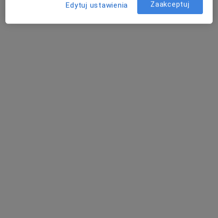
Zaakceptuj
Edytuj ustawienia
Pokaż profil
Bezpieczne płatności
Centrum Medyczne Medici
·
Więcej
Ortopedia, Dermatologia, Okulistyka
685 opinii
Sienkiewicza 43, Radzionków
•
Mapa
Konsultacja ortopedyczna
300 zł