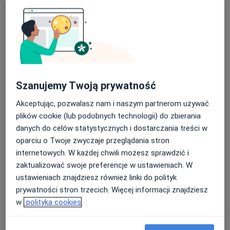
Bezpieczne płatności
INTER-MED BĘDZIN
·
Więcej
Ortopedia, Interna, Chirurgia
2296 opinii
Szanujemy Twoją prywatność
Ignacego Krasickiego 14, Będzin
•
Mapa
Konsultacja ortopedyczna (kolejna wizyta)
200 zł
Akceptując, pozwalasz nam i naszym partnerom używać
Pokaż więcej usług
plików cookie (lub podobnych technologii) do zbierania
danych do celów statystycznych i dostarczania treści w
oparciu o Twoje zwyczaje przeglądania stron
internetowych. W każdej chwili możesz sprawdzić i
lek. Jakub Sikorski
lek. Maciej Pisarczyk
lek. Przemysław
zaktualizować swoje preferencje w ustawieniach. W
ortopeda
ortopeda
Waluch
ortopeda
ustawieniach znajdziesz również linki do polityk
prywatności stron trzecich. Więcej informacji znajdziesz
Zobacz wszystkich 5 specjalistów
w
polityka cookies
Brak dostępnych specjalistów z wolnymi terminami w tym centrum medycznym.