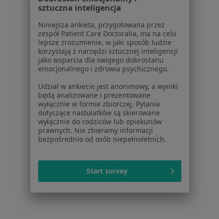
sztuczna inteligencja
Kardiolodzy z Signal Iduna w Piekarach Śląskich
Niniejsza ankieta, przygotowana przez
zespół Patient Care Doctoralia, ma na celu
Okuliści z Signal Iduna w Piekarach Śląskich
lepsze zrozumienie, w jaki sposób ludzie
korzystają z narzędzi sztucznej inteligencji
Więcej (12)
jako wsparcia dla swojego dobrostanu
Więcej w kategorii: Specjaliści w ramach Sign
emocjonalnego i zdrowia psychicznego.
Najczęście leczone choroby
Udział w ankiecie jest anonimowy, a wyniki
będą analizowane i prezentowane
Ból kolana Piekary Śląskie
wyłącznie w formie zbiorczej. Pytania
dotyczące nastolatków są skierowane
Ból biodra Piekary Śląskie
wyłącznie do rodziców lub opiekunów
prawnych. Nie zbieramy informacji
Choroby zwyrodnieniowe Piekary Śląskie
bezpośrednio od osób niepełnoletnich.
Urazy Piekary Śląskie
Złamania Piekary Śląskie
Start survey
Więcej (15)
Więcej w kategorii: Najczęście leczone chorob