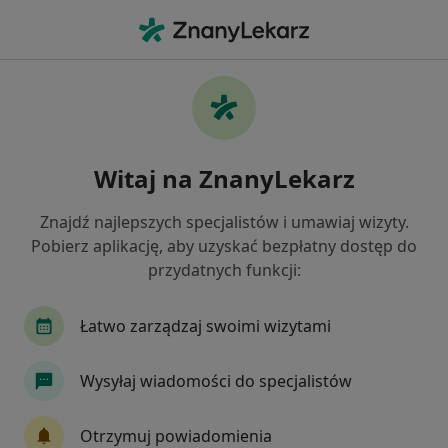
Me
Ortopeda • Piekary Śląskie, śląskie
Filtry
Ubezpieczenie:
Signal Iduna
20 polecanych ortopedów w Piekarach
Witaj na ZnanyLekarz
Śląskich z Signal Iduna
Jak działają wyniki wyszukiwania
Znajdź najlepszych specjalistów i umawiaj wizyty.
Pobierz aplikację, aby uzyskać bezpłatny dostęp do
przydatnych funkcji:
Łatwo zarządzaj swoimi wizytami
Wysyłaj wiadomości do specjalistów
lek. Dominik Krauze
Otrzymuj powiadomienia
·
Więcej
Ortopeda