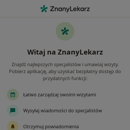
Me
Ortopeda • Piekary Śląskie, śląskie
Filtry
Ubezpieczenie:
GENERALI
20 polecanych ortopedów w Piekarach
Witaj na ZnanyLekarz
Śląskich z GENERALI
Jak działają wyniki wyszukiwania
Znajdź najlepszych specjalistów i umawiaj wizyty.
Pobierz aplikację, aby uzyskać bezpłatny dostęp do
przydatnych funkcji:
Łatwo zarządzaj swoimi wizytami
Wysyłaj wiadomości do specjalistów
lek. Tomasz Kandziora
Otrzymuj powiadomienia
·
Więcej
Ortopeda