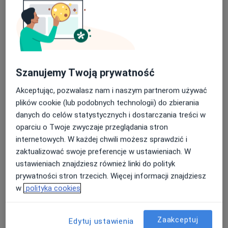
Centrum Medyczne Medilux24
·
Więcej
Ortopedia, Hematologia, Kardiologia
972 opinie
Adama Mickiewicza 3/1, Piekary Śląskie
•
Mapa
Konsultacja ortopedyczna
od 200 zł
Szanujemy Twoją prywatność
Pokaż więcej usług
Akceptując, pozwalasz nam i naszym partnerom używać
plików cookie (lub podobnych technologii) do zbierania
danych do celów statystycznych i dostarczania treści w
lek. Tomasz
Kandziora
oparciu o Twoje zwyczaje przeglądania stron
ortopeda
internetowych. W każdej chwili możesz sprawdzić i
zaktualizować swoje preferencje w ustawieniach. W
Brak dostępnych specjalistów z wolnymi terminami w tym centrum medycznym.
ustawieniach znajdziesz również linki do polityk
Pokaż profil
prywatności stron trzecich. Więcej informacji znajdziesz
w
polityka cookies
Zaakceptuj
Edytuj ustawienia