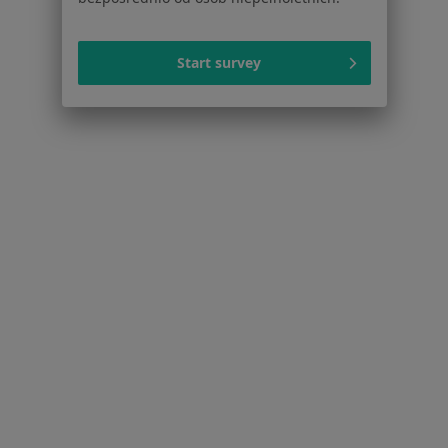
Dla profesjonalistów
Start survey
Cennik
Dla lekarzy
Dla placówek medycznych
Noa Notes
nowość
Baza wiedzy
Centrum Pomocy dla Specjalisty
Kontakt
ZnanyLekarz - Strona główna
ZnanyLekarz Sp. z o.o.
ul. Kolejowa 5/7
01-217 Warszawa, Polska
NIP: ⁠7010224868
KRS: ⁠0000347997
REGON: ⁠142276657