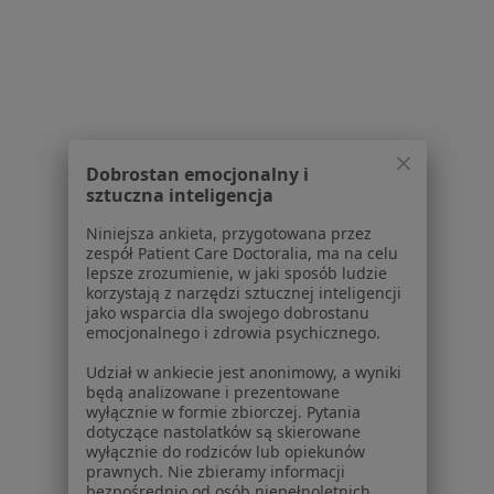
dane pozyskaliśmy samodzielnie
Polityka cookies
Jak działają wyniki wyszukiwania
Dostępność
O nas
Praca
Rekrutujemy!
Partnerzy
Dobrostan emocjonalny i
sztuczna inteligencja
Centrum prasowe
Kontakt
Niniejsza ankieta, przygotowana przez
zespół Patient Care Doctoralia, ma na celu
Dla pacjentów
lepsze zrozumienie, w jaki sposób ludzie
korzystają z narzędzi sztucznej inteligencji
Lekarze
jako wsparcia dla swojego dobrostanu
Placówki medyczne
emocjonalnego i zdrowia psychicznego.
Pytania i odpowiedzi
Udział w ankiecie jest anonimowy, a wyniki
Usługi i zabiegi
będą analizowane i prezentowane
Choroby
wyłącznie w formie zbiorczej. Pytania
dotyczące nastolatków są skierowane
Pomoc
wyłącznie do rodziców lub opiekunów
Aplikacje mobilne
prawnych. Nie zbieramy informacji
Blog dla pacjentów
bezpośrednio od osób niepełnoletnich.