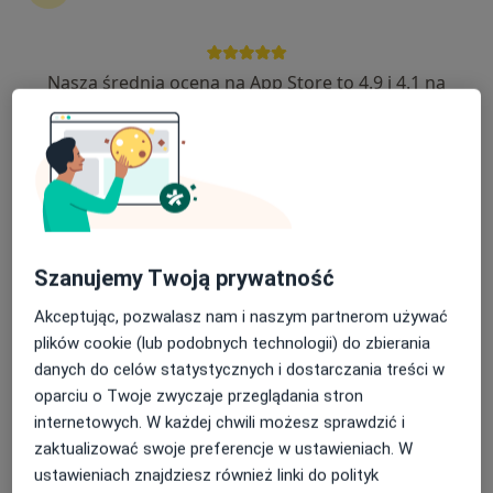
205 opinii
aleja Grunwaldzka 472A, Gdańsk
•
Mapa
Nasza średnia ocena na App Store to 4.9 i 4.1 na
Centrum Medicover Gdańsk Grunwaldzka Olivia Business Center
Google Play Store
Akceptuje Medicover
Konsultacja ortopedyczna
325 zł
Specjalista nie oferuje umawiania online pod tym adresem.
Poproś o wizytę
Szanujemy Twoją prywatność
Akceptując, pozwalasz nam i naszym partnerom używać
plików cookie (lub podobnych technologii) do zbierania
danych do celów statystycznych i dostarczania treści w
oparciu o Twoje zwyczaje przeglądania stron
internetowych. W każdej chwili możesz sprawdzić i
zaktualizować swoje preferencje w ustawieniach. W
ustawieniach znajdziesz również linki do polityk