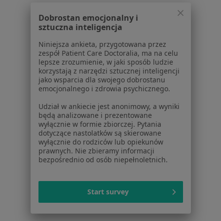
Dla profesjonalistów
Dobrostan emocjonalny i
sztuczna inteligencja
Cennik
Dla lekarzy
Niniejsza ankieta, przygotowana przez
zespół Patient Care Doctoralia, ma na celu
Dla placówek medycznych
lepsze zrozumienie, w jaki sposób ludzie
Noa Notes
nowość
korzystają z narzędzi sztucznej inteligencji
Baza wiedzy
jako wsparcia dla swojego dobrostanu
emocjonalnego i zdrowia psychicznego.
Centrum Pomocy dla Specjalisty
Udział w ankiecie jest anonimowy, a wyniki
Kontakt
ZnanyLekarz - Strona główna
będą analizowane i prezentowane
wyłącznie w formie zbiorczej. Pytania
ZnanyLekarz Sp. z o.o.
dotyczące nastolatków są skierowane
wyłącznie do rodziców lub opiekunów
ul. Kolejowa 5/7
prawnych. Nie zbieramy informacji
01-217 Warszawa, Polska
bezpośrednio od osób niepełnoletnich.
NIP: ⁠7010224868
KRS: ⁠0000347997
Start survey
REGON: ⁠142276657