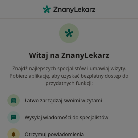
Me
Ortopeda • Gdańsk, pomorskie
Filtry
Ubezpieczenie:
Medicover
20 polecanych ortopedów w Gdańsku z
Witaj na ZnanyLekarz
Medicover
Jak działają wyniki wyszukiwania
Znajdź najlepszych specjalistów i umawiaj wizyty.
Pobierz aplikację, aby uzyskać bezpłatny dostęp do
przydatnych funkcji:
Łatwo zarządzaj swoimi wizytami
Wysyłaj wiadomości do specjalistów
lek. Cezary Bednarski
Otrzymuj powiadomienia
·
Więcej
Ortopeda