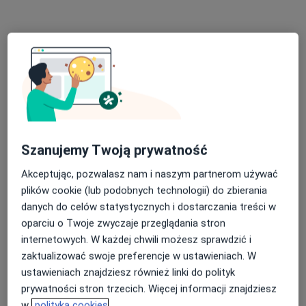
dr n. med. Szymon Czech
·
Więcej
Ortopeda, Ortopeda dziecięcy
508 opinii
Szanujemy Twoją prywatność
Adres 1
Adres 2
Akceptując, pozwalasz nam i naszym partnerom używać
plików cookie (lub podobnych technologii) do zbierania
plac Sikorskiego 8/1, Bytom
•
Mapa
danych do celów statystycznych i dostarczania treści w
Centrum Medyczne Nowy Świat
oparciu o Twoje zwyczaje przeglądania stron
Konsultacja ortopedyczna
350 zł
internetowych. W każdej chwili możesz sprawdzić i
Specjalista nie oferuje umawiania online pod tym adresem.
zaktualizować swoje preferencje w ustawieniach. W
ustawieniach znajdziesz również linki do polityk
Poproś o wizytę
prywatności stron trzecich. Więcej informacji znajdziesz
w
polityka cookies