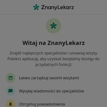
Me
Choroby Zwyrodnieniowe • Piekary Śląskie, śląskie
Filtry
• 1
Ubezpieczenie
Map
Choroby zwyrodnieniowe specjaliści w
Witaj na ZnanyLekarz
Piekarach Śląskich
Jak działają wyniki wyszukiwania
Znajdź najlepszych specjalistów i umawiaj wizyty.
Pobierz aplikację, aby uzyskać bezpłatny dostęp do
przydatnych funkcji:
Jakiego specjalisty szukasz?
Ortopeda
Fizjoterapeuta
Internista
Łatwo zarządzaj swoimi wizytami
Wysyłaj wiadomości do specjalistów
Otrzymuj powiadomienia