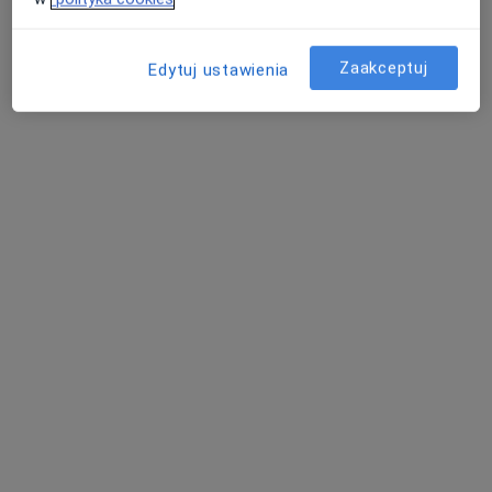
Zaakceptuj
Edytuj ustawienia
lek. Grzegorz Suchy
·
Więcej
Ortopeda
355 opinii
Adres
Online
Komuny Paryskiej 14, Siemianowice Śląskie
•
Mapa
Smart Medical
Konsultacja ortopedyczna
300 zł
Specjalista nie oferuje umawiania online pod tym adresem.