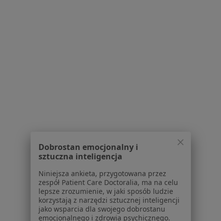
ortopeda
Brak dostępnych specjalistów z wolnymi terminami w tym centrum medycznym.
Pokaż profil
1
2
3
4
5
Powiązane wyszukiwania
W pobliżu Piekar Śląskich
Choroby zwyrodnieniowe w Katowicach
Dobrostan emocjonalny i
Choroby zwyrodnieniowe w Gliwicach
sztuczna inteligencja
Choroby zwyrodnieniowe w Sosnowcu
Niniejsza ankieta, przygotowana przez
zespół Patient Care Doctoralia, ma na celu
Choroby zwyrodnieniowe w Dąbrowie Górniczej
lepsze zrozumienie, w jaki sposób ludzie
korzystają z narzędzi sztucznej inteligencji
Choroby zwyrodnieniowe w Chorzowie
jako wsparcia dla swojego dobrostanu
emocjonalnego i zdrowia psychicznego.