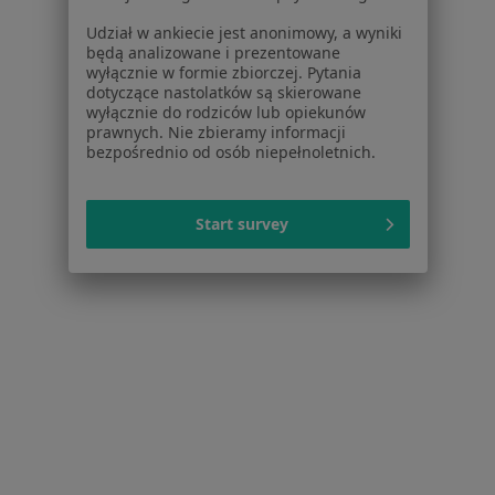
Więcej (14)
Udział w ankiecie jest anonimowy, a wyniki
Więcej w kategorii: W pobliżu Piekar Śląskich
będą analizowane i prezentowane
wyłącznie w formie zbiorczej. Pytania
Schorzenia w Piekarach Śląskich
dotyczące nastolatków są skierowane
wyłącznie do rodziców lub opiekunów
Bóle brzucha w Piekarach Śląskich
prawnych. Nie zbieramy informacji
bezpośrednio od osób niepełnoletnich.
Choroby wewnętrzne w Piekarach Śląskich
POChP – przewlekła obturacyjna choroba płuc w
Piekarach Śląskich
Start survey
Kaszel w Piekarach Śląskich
Nadciśnienie tętnicze w Piekarach Śląskich
Więcej (15)
Więcej w kategorii: Schorzenia w Piekarach Śl
Choroby Zwyrodnieniowe Specjaliści W Piekarach Śląskich