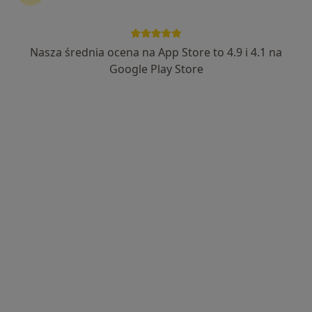
Nasza średnia ocena na App Store to 4.9 i 4.1 na
Google Play Store
Bezpieczne płatności
dr Marta Motow-Czyż
·
Więcej
Fizjoterapeuta
190 opinii
Henryka Dąbrowskiego 58, Chorzów
•
Mapa
MReh Centrum Rehabilitacji Mobilnej
Konsultacja fizjoterapeutyczna
200 zł
Specjalista nie oferuje umawiania online pod tym adresem.
Poproś o wizytę