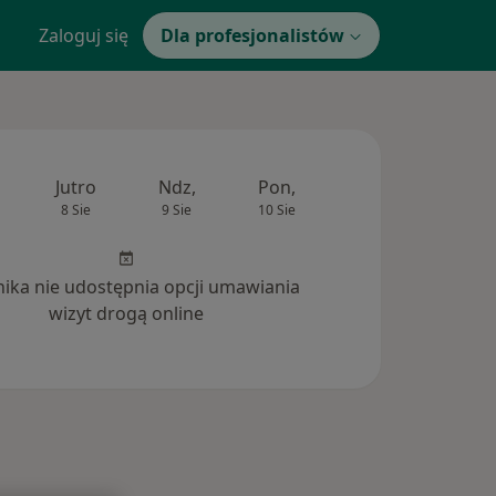
Zaloguj się
Dla profesjonalistów
Jutro
Ndz,
Pon,
Wt,
Śr,
8 Sie
9 Sie
10 Sie
11 Sie
12 Si
inika nie udostępnia opcji umawiania
wizyt drogą online