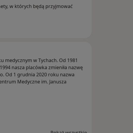
ety, w których będą przyjmować
rywatny w zakresie medycyny
nku medycznym w Tychach. Od 1981
W 1994 nasza placówka zmieniła nazwę
.o. Od 1 grudnia 2020 roku nazwa
entrum Medyczne im. Janusza
rzyszy nam każdego dnia jest hasło
ładamy wszelkich starań, aby pacjent
był kompleksowo obsłużony przez
zaufać.
ulepszamy pomieszczenia, by świadczyć
Pokaż wszystkie