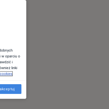
odobnych
i w oparciu o
awdzić i
wnież linki
 cookies
akceptuj