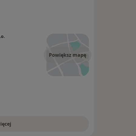
.o.
Powiększ mapę
ięcej