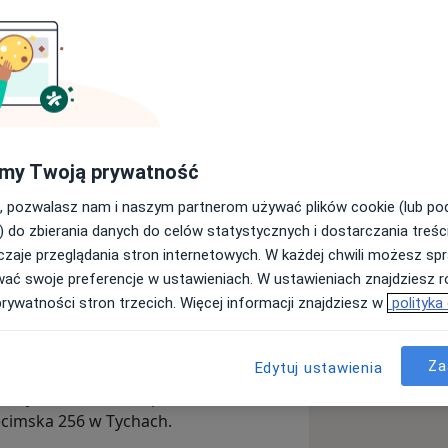
m. Janusza Mierzwy sp. z o.o.
my Twoją prywatność
Wyślij wiadomość
, pozwalasz nam i naszym partnerom używać plików cookie (lub p
) do zbierania danych do celów statystycznych i dostarczania treśc
zaje przeglądania stron internetowych. W każdej chwili możesz spr
Specjaliści
Adresy
Opinie
wać swoje preferencje w ustawieniach. W ustawieniach znajdziesz ró
prywatności stron trzecich. Więcej informacji znajdziesz w
polityka
wy sp. z o.o.
Za
Edytuj ustawienia
 Pacjentów zostanie przeniesiona
nej 3 na adres ul. Oświęcimska 256 w Tychach.