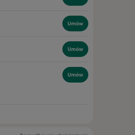
Umów
giczna
Umów
na
Umów
a