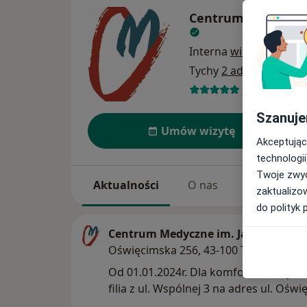
Centrum Medyczne i
Interna
więcej
Tychy
2 adresy
940 opinii
Szanuje
Umów wizytę
Akceptując
technologii
Twoje zwyc
Aktualności
O nas
Usługi
zaktualizo
do polityk 
Centrum Medyczne im. Janusza Mierz
Oświęcimska 256, 43-100 Tychy
Od 01.01.2024r. Dla komfortu naszych
filia z ul. Wspól