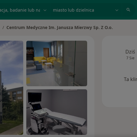
acja, badanie lub nazwisko
miasto lub dzielnica
Centrum Medyczne Im. Janusza Mierzwy Sp. Z O.o.
mień miasto
Dziś
7 Sie
Ta kl