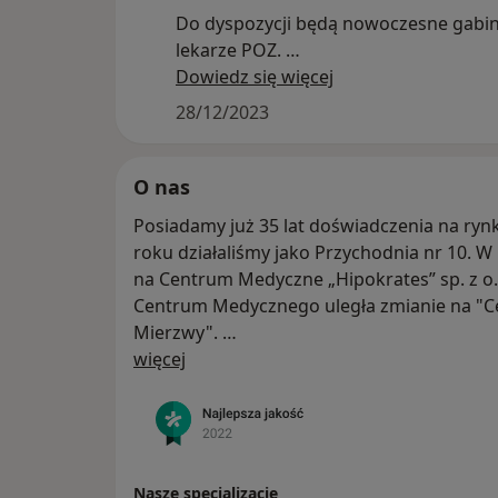
Do dyspozycji będą nowoczesne gabin
lekarze POZ.
Dodatkowo będzie otwarty gabinet p
Dowiedz się więcej
estetycznej, chirurgii plastycznej. Z czasie oferta zostanie poszerzona o :
28/12/2023
dietetyka, dermatologa.
Więcej informacji wkrótce.
O nas
Posiadamy już 35 lat doświadczenia na ry
roku działaliśmy jako Przychodnia nr 10. 
na Centrum Medyczne „Hipokrates” sp. z o
Centrum Medycznego uległa zmianie na "C
Mierzwy".
O nas
Motto z jakim się utożsamiamy i jakie towa
więcej
„Profilaktyka - medycyna XXI wieku”. Przyk
czuł się u nas bezpiecznie i komfortowo, 
wysokiej klasy specjalistów, którym można 
Stale inwestujemy w nowoczesny sprzęt i 
usługi najwyższej jakości.
Nasze specjalizacje