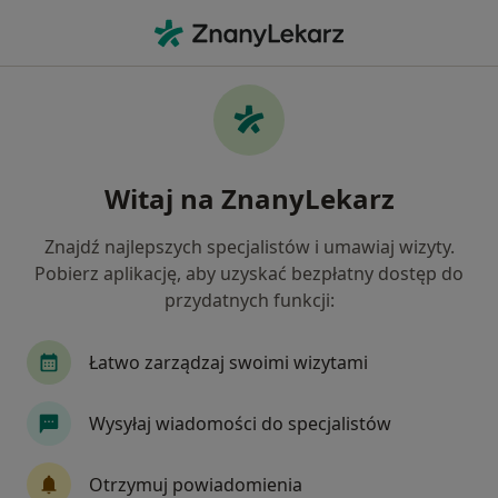
Me
Chirurg • Piekary Śląskie, śląskie
Filtry
Ubezpieczenie:
Medicover
20 polecanych chirurgów w Piekarach
Witaj na ZnanyLekarz
Śląskich z Medicover
Jak działają wyniki wyszukiwania
Znajdź najlepszych specjalistów i umawiaj wizyty.
Pobierz aplikację, aby uzyskać bezpłatny dostęp do
przydatnych funkcji:
Łatwo zarządzaj swoimi wizytami
Wysyłaj wiadomości do specjalistów
lek. Marek Fortuna
Otrzymuj powiadomienia
·
Więcej
Chirurg, Flebolog, Ultrasonografista