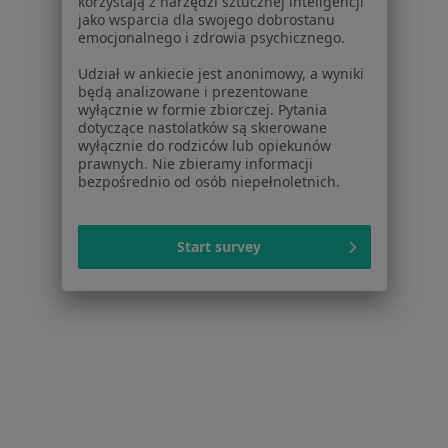
korzystają z narzędzi sztucznej inteligencji
Adres 1
Adres 2
jako wsparcia dla swojego dobrostanu
emocjonalnego i zdrowia psychicznego.
Plac S. Żeromskiego 1, Bytom
•
Mapa
Udział w ankiecie jest anonimowy, a wyniki
AVIMED - Grupa AVIMED
będą analizowane i prezentowane
wyłącznie w formie zbiorczej. Pytania
Akceptuje Medicover
dotyczące nastolatków są skierowane
wyłącznie do rodziców lub opiekunów
Operacja przepukliny pachwinowej
Brak ceny
prawnych. Nie zbieramy informacji
Specjalista nie oferuje umawiania online pod tym adresem.
bezpośrednio od osób niepełnoletnich.
Poproś o wizytę
Start survey
1
2
Powiązane wyszukiwania
Specjaliści w ramach Medicover
Laryngolodzy z Medicover w Piekarach Śląskich