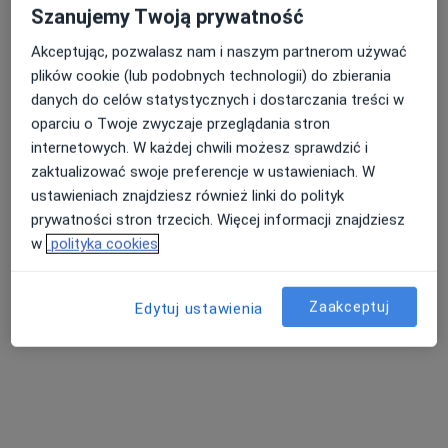
Specjalista nie oferuje umawiania online pod tym adresem.
Szanujemy Twoją prywatność
Poproś o wizytę
Akceptując, pozwalasz nam i naszym partnerom używać
plików cookie (lub podobnych technologii) do zbierania
danych do celów statystycznych i dostarczania treści w
oparciu o Twoje zwyczaje przeglądania stron
internetowych. W każdej chwili możesz sprawdzić i
zaktualizować swoje preferencje w ustawieniach. W
ustawieniach znajdziesz również linki do polityk
prywatności stron trzecich. Więcej informacji znajdziesz
w
polityka cookies
lek. Marcin Kaszubski
·
Więcej
Chirurg
Zaakceptuj
Edytuj ustawienia
18 opinii
Cegielniana 14, Rybnik
•
Mapa
LiftMed
Akceptuje Medicover