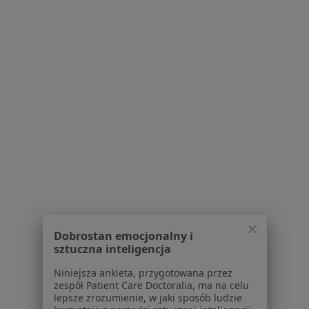
Akceptuje Medicover
Operacja przepukliny pachwinowej
Brak ceny
Specjalista nie oferuje umawiania online pod tym adresem.
Poproś o wizytę
Dobrostan emocjonalny i
sztuczna inteligencja
dr n. med. Piotr Hawro
Chirurg
Niniejsza ankieta, przygotowana przez
1 opinia
zespół Patient Care Doctoralia, ma na celu
lepsze zrozumienie, w jaki sposób ludzie