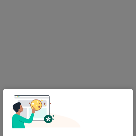
Specjaliści znajdują się poza Piekary Śląskie, śląskie,
w obszarach bliskich Twojemu wyszukiwaniu.
lek. Robert Krzysztof Stępień
·
Więcej
Chirurg, Proktolog
79 opinii
Al. Józefa Piłsudskiego 92, Dąbrowa Górnicza
•
Mapa
Poliklinika Dąbrowska Prinn Sp. z o.o.
Akceptuje Medicover
Konsultacja proktologiczna
250 zł