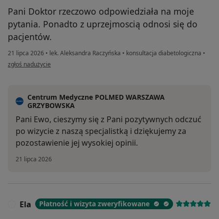
Pani Doktor rzeczowo odpowiedziała na moje
pytania. Ponadto z uprzejmoscią odnosi się do
pacjentów.
21 lipca 2026
•
lek. Aleksandra Raczyńska
•
konsultacja diabetologiczna
•
w opinii użytkownika Ewa
zgłoś nadużycie
Centrum Medyczne POLMED WARSZAWA
GRZYBOWSKA
Pani Ewo, cieszymy się z Pani pozytywnych odczuć
po wizycie z naszą specjalistką i dziękujemy za
pozostawienie jej wysokiej opinii.
21 lipca 2026
Ela
Płatność i wizyta zweryfikowane
E