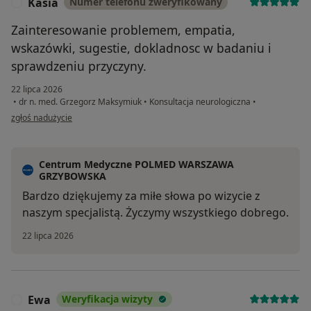
Kasia
Numer telefonu zweryfikowany
K
Zainteresowanie problemem, empatia,
wskazówki, sugestie, dokladnosc w badaniu i
sprawdzeniu przyczyny.
22 lipca 2026
•
dr n. med. Grzegorz Maksymiuk
•
Konsultacja neurologiczna
•
w opinii użytkownika Kasia
zgłoś nadużycie
Centrum Medyczne POLMED WARSZAWA
GRZYBOWSKA
Bardzo dziękujemy za miłe słowa po wizycie z
naszym specjalistą. Życzymy wszystkiego dobrego.
22 lipca 2026
Ewa
Weryfikacja wizyty
E