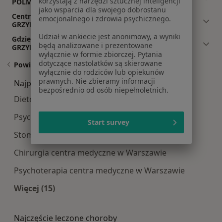
korzystają z narzędzi sztucznej inteligencji
POLMED WARSZAWA GRZYBOWSKA?
jako wsparcia dla swojego dobrostanu
Centrum Medyczne POLMED WARSZAWA
emocjonalnego i zdrowia psychicznego.
GRZYBOWSKA: co mówią pacjenci i pacjentki?
Udział w ankiecie jest anonimowy, a wyniki
Gdzie jest Centrum Medyczne POLMED WARSZAWA
będą analizowane i prezentowane
GRZYBOWSKA?
wyłącznie w formie zbiorczej. Pytania
dotyczące nastolatków są skierowane
Powiązane wyszukiwania
wyłącznie do rodziców lub opiekunów
prawnych. Nie zbieramy informacji
Najpopularniesze centra medyczne
bezpośrednio od osób niepełnoletnich.
Dietetyk centra medyczne w Warszawie
Psychologia centra medyczne w Warszawie
Start survey
Stomatologia centra medyczne w Warszawie
Chirurgia centra medyczne w Warszawie
Psychoterapia centra medyczne w Warszawie
Więcej (15)
Więcej w kategorii: Najpopularniesze centra m
Najczęście leczone choroby