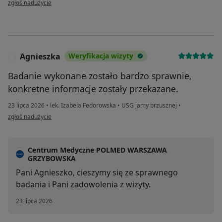
zgłoś nadużycie
Agnieszka
Weryfikacja wizyty
A
Badanie wykonane zostało bardzo sprawnie,
konkretne informacje zostały przekazane.
23 lipca 2026
•
lek. Izabela Fedorowska
•
USG jamy brzusznej
•
w opinii użytkownika Agnieszka
zgłoś nadużycie
Centrum Medyczne POLMED WARSZAWA
GRZYBOWSKA
Pani Agnieszko, cieszymy się ze sprawnego
badania i Pani zadowolenia z wizyty.
23 lipca 2026