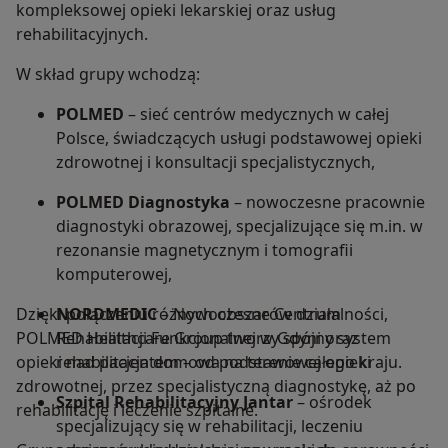
kompleksowej opieki lekarskiej oraz usług
rehabilitacyjnych.
W skład grupy wchodzą:
POLMED
– sieć centrów medycznych w całej
Polsce, świadczących usługi podstawowej opieki
zdrowotnej i konsultacji specjalistycznych,
POLMED Diagnostyka
– nowoczesne pracownie
diagnostyki obrazowej, specjalizujące się m.in. w
rezonansie magnetycznym i tomografii
komputerowej,
Dzięki połączeniu różnych obszarów działalności,
NORDMEDIC
– Nowoczesne Centrum
POLMED Healthcare Group tworzy spójny system
Rehabilitacji Funkcjonalnej w Gdyni oraz
opieki nad pacjentem – od podstawowej opieki
rehabilitacja domowa na terenie całego kraju.
zdrowotnej, przez specjalistyczną diagnostykę, aż po
Szpital Rehabilitacyjny Jantar
– ośrodek
rehabilitację i leczenie szpitalne.
specjalizujący się w rehabilitacji, leczeniu