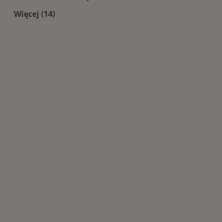
Więcej (14)
Więcej w kategorii: Centra medyczne Interna w