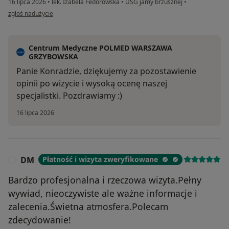
16 lipca 2026
•
lek. Izabela Fedorowska
•
USG jamy brzusznej
•
w opinii użytkownika Konrad
zgłoś nadużycie
Centrum Medyczne POLMED WARSZAWA
GRZYBOWSKA
Panie Konradzie, dziękujemy za pozostawienie
opinii po wizycie i wysoką ocenę naszej
specjalistki. Pozdrawiamy :)
16 lipca 2026
DM
Płatność i wizyta zweryfikowane
D
Bardzo profesjonalna i rzeczowa wizyta.Pełny
wywiad, nieoczywiste ale ważne informacje i
zalecenia.Świetna atmosfera.Polecam
zdecydowanie!