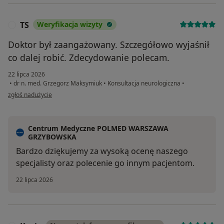
TS
Weryfikacja wizyty
T
Doktor był zaangażowany. Szczegółowo wyjaśnił
co dalej robić. Zdecydowanie polecam.
22 lipca 2026
•
dr n. med. Grzegorz Maksymiuk
•
Konsultacja neurologiczna
•
w opinii użytkownika TS
zgłoś nadużycie
Centrum Medyczne POLMED WARSZAWA
GRZYBOWSKA
Bardzo dziękujemy za wysoką ocenę naszego
specjalisty oraz polecenie go innym pacjentom.
22 lipca 2026