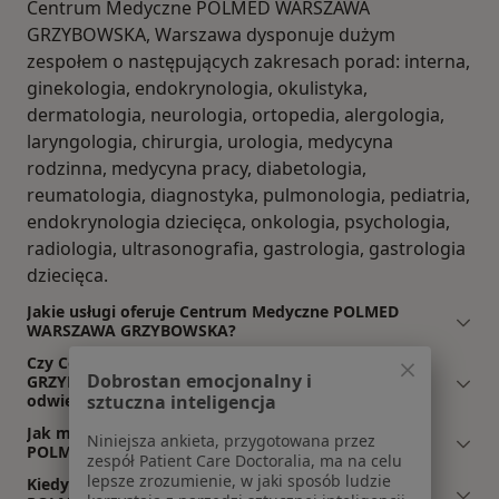
Centrum Medyczne POLMED WARSZAWA
GRZYBOWSKA, Warszawa dysponuje dużym
zespołem o następujących zakresach porad: interna,
ginekologia, endokrynologia, okulistyka,
dermatologia, neurologia, ortopedia, alergologia,
laryngologia, chirurgia, urologia, medycyna
rodzinna, medycyna pracy, diabetologia,
reumatologia, diagnostyka, pulmonologia, pediatria,
endokrynologia dziecięca, onkologia, psychologia,
radiologia, ultrasonografia, gastrologia, gastrologia
dziecięca.
Jakie usługi oferuje Centrum Medyczne POLMED
WARSZAWA GRZYBOWSKA?
Czy Centrum Medyczne POLMED WARSZAWA
Dobrostan emocjonalny i
GRZYBOWSKA oferuje wizyty online, bez potrzeby
sztuczna inteligencja
odwiedzenia placówki?
Jak mogę umówić wizytę w Centrum Medyczne
Niniejsza ankieta, przygotowana przez
POLMED WARSZAWA GRZYBOWSKA?
zespół Patient Care Doctoralia, ma na celu
lepsze zrozumienie, w jaki sposób ludzie
Kiedy mogę skonsultować się w Centrum Medyczne