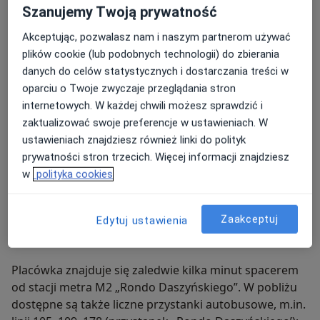
Dojazd i parking
Szanujemy Twoją prywatność
Akceptując, pozwalasz nam i naszym partnerom używać
Placówka mieści się przy ul. Grzybowskiej 61, na
plików cookie (lub podobnych technologii) do zbierania
pierwszym piętrze wieży A kompleksu Platinum
danych do celów statystycznych i dostarczania treści w
Towers, w bardzo dogodnym punkcie lokalizacyjnym
oparciu o Twoje zwyczaje przeglądania stron
nieopodal Fabryki Norblina, Ronda Daszyńskiego i linii
internetowych. W każdej chwili możesz sprawdzić i
metra M2.
zaktualizować swoje preferencje w ustawieniach. W
ustawieniach znajdziesz również linki do polityk
prywatności stron trzecich. Więcej informacji znajdziesz
w
polityka cookies
Komunikacja miejska:
Zaakceptuj
Edytuj ustawienia
Placówka znajduje się zaledwie kilka minut spacerem
od stacji metra M2 „Rondo Daszyńskiego”. W pobliżu
dostępne są także liczne przystanki autobusowe, m.in.