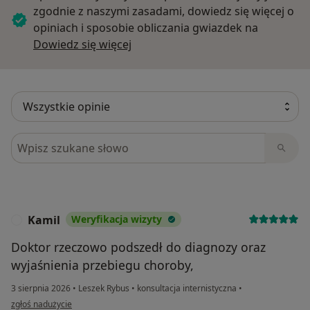
zgodnie z naszymi zasadami, dowiedz się więcej o
opiniach i sposobie obliczania gwiazdek na
Dowiedz się więcej o opiniach
Dowiedz się więcej
Szukaj w opiniach
Kamil
Weryfikacja wizyty
K
Doktor rzeczowo podszedł do diagnozy oraz
wyjaśnienia przebiegu choroby,
3 sierpnia 2026
•
Leszek Rybus
•
konsultacja internistyczna
•
w opinii użytkownika Kamil
zgłoś nadużycie