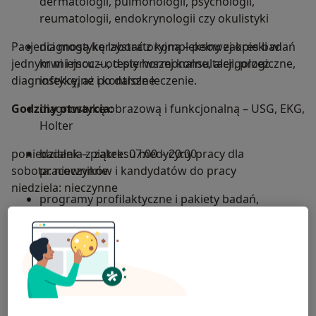
dermatologii, pulmonologii, psychologii,
reumatologii, endokrynologii czy okulistyki
Pacjenci mogą korzystać z kompleksowej opieki w
diagnostykę laboratoryjną – pełny zakres badań
jednym miejscu – od pierwszej konsultacji, przez
krwi i moczu, testy hormonalne, alergologiczne,
diagnostykę, aż po dalsze leczenie.
infekcyjne i kontrolne
Godziny otwarcia:
diagnostykę obrazową i funkcjonalną – USG, EKG,
Holter
poniedziałek – piątek: 07:00 – 20:00
badania z zakresu medycyny pracy dla
sobota: nieczynne
pracowników i kandydatów do pracy
niedziela: nieczynne
programy profilaktyczne i pakiety badań,
Rejestracja i kontakt:
ukierunkowane na wczesne wykrywanie chorób
cywilizacyjnych
Rejestracja możliwa jest telefonicznie, online lub
osobiście w recepcji placówki.
Rejestracja telefoniczna: 22 276 76 00 (infolinia)