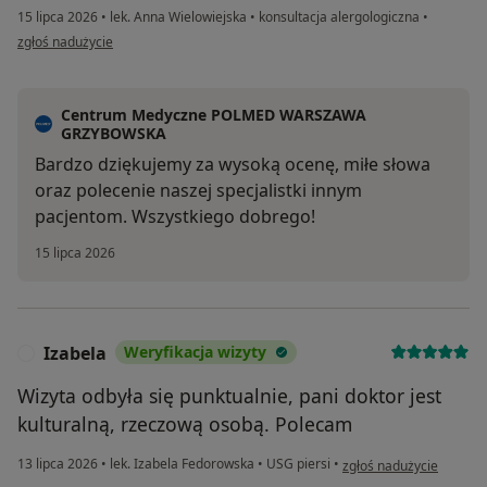
15 lipca 2026
•
lek. Anna Wielowiejska
•
konsultacja alergologiczna
•
w opinii użytkownika DM
zgłoś nadużycie
Centrum Medyczne POLMED WARSZAWA
GRZYBOWSKA
Bardzo dziękujemy za wysoką ocenę, miłe słowa
oraz polecenie naszej specjalistki innym
pacjentom. Wszystkiego dobrego!
15 lipca 2026
Izabela
Weryfikacja wizyty
I
Wizyta odbyła się punktualnie, pani doktor jest
kulturalną, rzeczową osobą. Polecam
w opinii użytkownika Iz
13 lipca 2026
•
lek. Izabela Fedorowska
•
USG piersi
•
zgłoś nadużycie