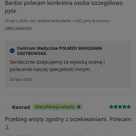
Bardzo polecam konkretna osoba szczegółowo
pyta.
20 lipca 2026
•
lek. Izabela Fedorowska
•
USG jamy brzusznej
•
w opinii użytkownika Ela
zgłoś nadużycie
Centrum Medyczne POLMED WARSZAWA
GRZYBOWSKA
Serdecznie dziękujemy za wysoką ocenę i
polecenie naszej specjalistki innym.
20 lipca 2026
Konrad
Weryfikacja wizyty
K
Przebieg wizyty zgodny z oczekiwaniami. Polecam
:).