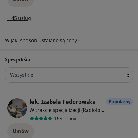
+ 45 usług
W jaki sposób ustalane są ceny?
Specjaliści
Wszystkie
lek. Izabela Fedorowska
Popularny
W trakcie specjalizacji (Radiolog), Ultrasonografista
165 opinii
Umów