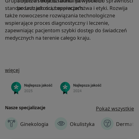
Grupa opiera swoje działania na wysokich
schorzeń układu ruchu i powrocie do sprawności
standardach jakości, bezpieczeństwa i etyki. Rozwija
po urazach oraz operacjach.
także nowoczesne rozwiązania technologiczne
wspierające proces diagnostyczny i leczenie,
zapewniając pacjentom szybki dostęp do świadczeń
medycznych na terenie całego kraju.
O nas
więcej
Nasze specjalizacje
Pokaż wszystkie
Ginekologia
Okulistyka
Dermatol