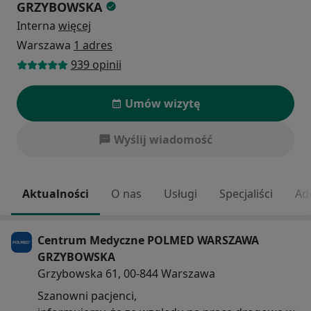
GRZYBOWSKA
Interna
więcej
Warszawa
1 adres
939 opinii
Umów wizytę
Wyślij wiadomość
Aktualności
O nas
Usługi
Specjaliści
Ad
Centrum Medyczne POLMED WARSZAWA
GRZYBOWSKA
Grzybowska 61, 00-844 Warszawa
Szanowni pacjenci,