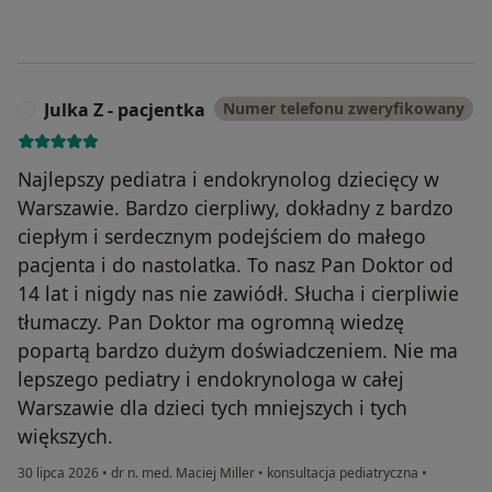
Julka Z - pacjentka
Numer telefonu zweryfikowany
J
Najlepszy pediatra i endokrynolog dziecięcy w
Warszawie. Bardzo cierpliwy, dokładny z bardzo
ciepłym i serdecznym podejściem do małego
pacjenta i do nastolatka. To nasz Pan Doktor od
14 lat i nigdy nas nie zawiódł. Słucha i cierpliwie
tłumaczy. Pan Doktor ma ogromną wiedzę
popartą bardzo dużym doświadczeniem. Nie ma
lepszego pediatry i endokrynologa w całej
Warszawie dla dzieci tych mniejszych i tych
większych.
30 lipca 2026
•
dr n. med. Maciej Miller
•
konsultacja pediatryczna
•
w opinii użytkownika Julka Z - pacjentka