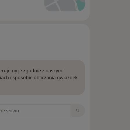
rujemy je zgodnie z naszymi
iach i sposobie obliczania gwiazdek
ięcej o opiniach
niach