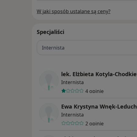
W jaki sposób ustalane są ceny?
Specjaliści
Internista
lek. Elżbieta Kotyla-Chodki
Internista
4 opinie
Ewa Krystyna Wnęk-Leduc
Internista
2 opinie