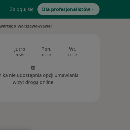
Zaloguj się
Dla profesjonalistów
Otwartego Warszawa-Wawer
Jutro
Pon,
Wt,
Śr,
Czw
9 Sie
10 Sie
11 Sie
12 Sie
13 Si
inika nie udostępnia opcji umawiania
wizyt drogą online