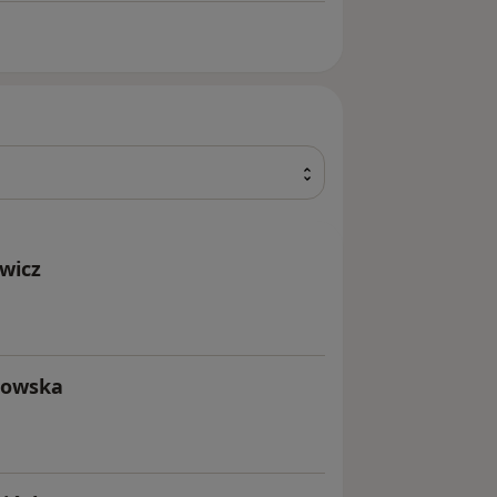
ewicz
howska