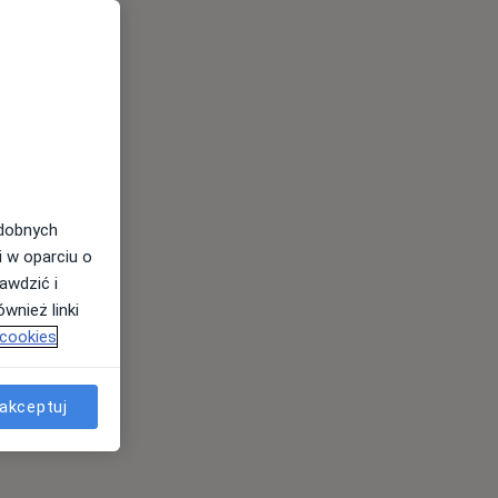
odobnych
i w oparciu o
awdzić i
wnież linki
 cookies
akceptuj