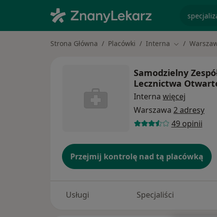
specjaliz
Strona Główna
Placówki
Interna
Warsza
Zmień miasto
Samodzielny Zespó
Lecznictwa Otwar
Interna
więcej
Warszawa
2 adresy
49 opinii
Przejmij kontrolę nad tą placówką
Usługi
Specjaliści