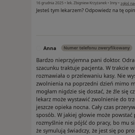
w opinii
16 grudnia 2025
•
lek. Zbigniew Krzyżanek
•
Inny
•
zgłoś na
Jesteś tym lekarzem? Odpowiedz na tę opin
Anna
Numer telefonu zweryfikowany
A
Bardzo nieprzyjemna pani doktor. Odra
szacunku traktuje pacjenta. W trakcie wi
rozmawiała o przelewaniu kasy. Nie wys
zwolnienia na poprzedni dzień mimo m
mogłam nigdzie się dostać, że źle się 
lekarz może wystawić zwolnienie do trze
jeszcze opieka nocna. Cały czas przer
sposób. W jakiej głowie może powstać
rozmyślnie nie pójść do pracy, bo mu 
że symulują świadczy, że jest się po pr