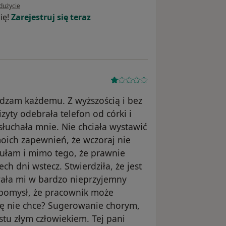
 użytkownika sigma
dużycie
ię!
Zarejestruj się teraz
dzam każdemu. Z wyższością i bez
zyty odebrała telefon od córki i
łuchała mnie. Nie chciała wystawić
oich zapewnień, że wczoraj nie
czułam i mimo tego, że prawnie
ch dni wstecz. Stwierdziła, że jest
ywała mi w bardzo nieprzyjemny
 pomysł, że pracownik może
się nie chce? Sugerowanie chorym,
ostu złym człowiekiem. Tej pani