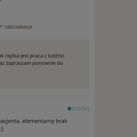
w opinii użytkownika K.U
na
•
zgłoś nadużycie
k ciężka jest praca z ludźmi,
raz zapraszam ponownie do
 pacjenta, elementarny brak
:)