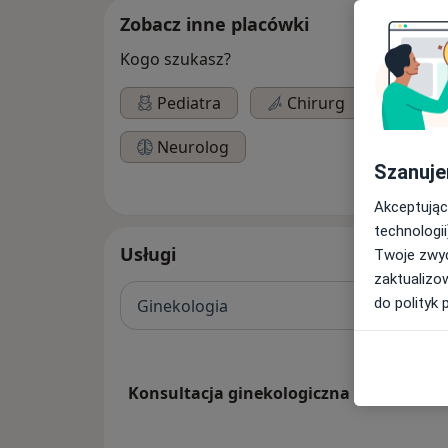
Zobacz inne placówki
Kogo szukasz?
Pediatra
Chirurg
Gine
Neurolog
Szanuje
Akceptując
technologii
Usługi
Twoje zwyc
zaktualizo
do polityk 
Ginekologia
Konsultacja ginekologiczna