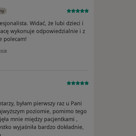
ny
sjonalista. Widać, że lubi dzieci i
racę wykonuje odpowiedzialnie i z
e polecam!
ytkownika Kateryna
ycie
arzy, byłam pierwszy raz u Pani
a najwyższym poziomie, pomimo tego
jęła mnie między pacjentkami ,
ystko wyjaśniła bardzo dokładnie,
.