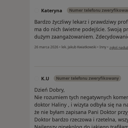
Kateryna
Numer telefonu zweryfikowa
K
Bardzo życzliwy lekarz i prawdziwy profe
ma do nich świetne podejście. Swoją p
dużym zaangażowaniem. Zdecydowani
w opinii uż
26 marca 2026
•
lek. Jakub Kwiatkowski
•
Inny
•
zgłoś naduż
K.U
Numer telefonu zweryfikowany
K
Dzień Dobry,
Nie rozumiem tych negatywnych koment
doktor Haliny , i wizyta odbyła się n
że nie byłam zapisana Pani Doktor przy
Doktor bardzo rzeczowa i rzetelna, wsz
Najlepszy ginekolog do jakiego trafiłam