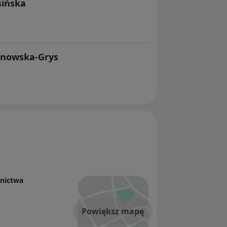
sińska
hnowska-Grys
znictwa
Powiększ mapę