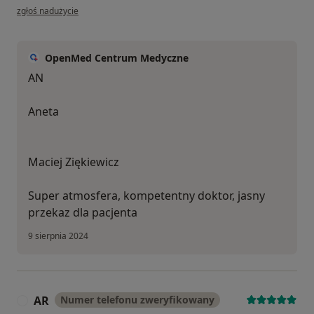
w opinii użytkownika Aneta
zgłoś nadużycie
OpenMed Centrum Medyczne
AN
Aneta
Maciej Ziękiewicz
Super atmosfera, kompetentny doktor, jasny
przekaz dla pacjenta
9 sierpnia 2024
AR
Numer telefonu zweryfikowany
A