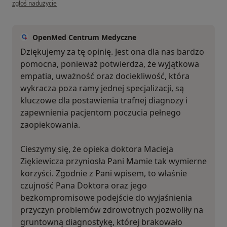
w opinii użytkownika JoannaCh
zgłoś nadużycie
OpenMed Centrum Medyczne
Dziękujemy za tę opinię. Jest ona dla nas bardzo
pomocna, ponieważ potwierdza, że wyjątkowa
empatia, uważność oraz dociekliwość, która
wykracza poza ramy jednej specjalizacji, są
kluczowe dla postawienia trafnej diagnozy i
zapewnienia pacjentom poczucia pełnego
zaopiekowania.
Cieszymy się, że opieka doktora Macieja
Ziękiewicza przyniosła Pani Mamie tak wymierne
korzyści. Zgodnie z Pani wpisem, to właśnie
czujność Pana Doktora oraz jego
bezkompromisowe podejście do wyjaśnienia
przyczyn problemów zdrowotnych pozwoliły na
gruntowną diagnostykę, której brakowało