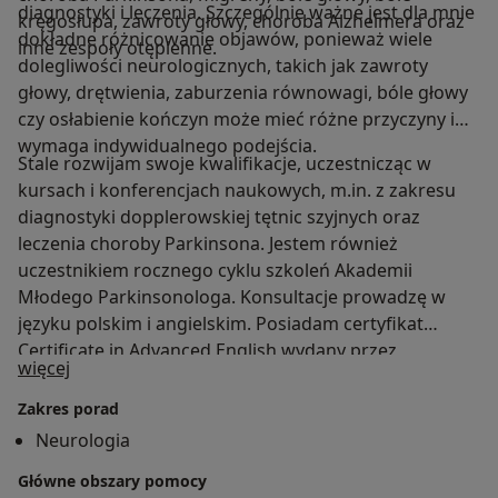
diagnostyki i leczenia. Szczególnie ważne jest dla mnie
kręgosłupa, zawroty głowy, choroba Alzheimera oraz
dokładne różnicowanie objawów, ponieważ wiele
inne zespoły otępienne.
dolegliwości neurologicznych, takich jak zawroty
głowy, drętwienia, zaburzenia równowagi, bóle głowy
czy osłabienie kończyn może mieć różne przyczyny i
wymaga indywidualnego podejścia.
Stale rozwijam swoje kwalifikacje, uczestnicząc w
kursach i konferencjach naukowych, m.in. z zakresu
diagnostyki dopplerowskiej tętnic szyjnych oraz
leczenia choroby Parkinsona. Jestem również
uczestnikiem rocznego cyklu szkoleń Akademii
Młodego Parkinsonologa. Konsultacje prowadzę w
języku polskim i angielskim. Posiadam certyfikat
Certificate in Advanced English wydany przez
O mnie
więcej
University of Cambridge.
Zakres porad
Neurologia
Główne obszary pomocy