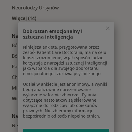
Neurolodzy Ursynów
Więcej (14)
Więcej w kategorii: Neurolodzy w pobliżu
Dobrostan emocjonalny i
Najczęście leczone choroby
sztuczna inteligencja
Bóle głowy w Warszawie
Niniejsza ankieta, przygotowana przez
zespół Patient Care Doctoralia, ma na celu
Bóle kręgosłupa w Warszawie
lepsze zrozumienie, w jaki sposób ludzie
korzystają z narzędzi sztucznej inteligencji
Padaczka w Warszawie
jako wsparcia dla swojego dobrostanu
emocjonalnego i zdrowia psychicznego.
Choroba Parkinsona w Warszawie
Udział w ankiecie jest anonimowy, a wyniki
Migrena w Warszawie
będą analizowane i prezentowane
wyłącznie w formie zbiorczej. Pytania
Więcej (15)
dotyczące nastolatków są skierowane
Więcej w kategorii: Najczęście leczone chorob
wyłącznie do rodziców lub opiekunów
prawnych. Nie zbieramy informacji
Najpopularniejsze ubezpieczenia
bezpośrednio od osób niepełnoletnich.
Neurolodzy z Medicover w Warszawie