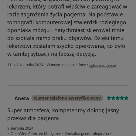
lekarzem, który potrafi właściwie zareagować w
razie zagrożenia życia pacjenta. Na podstawie
tomografii komputerowej stwierdził rozległego
oponiaka mózgu i natychmiast skierował mnie
do szpitala mimo braku objawów. Dzięki temu
lekarzowi zostałam szybko operowana, co było
w tamtej sytuacji najlepszą decyzją.
w opinii użytkownika Anna
11 października 2024
•
W innym miejscu
•
Inny
•
zgłoś nadużycie
Aneta
Numer telefonu zweryfikowany
A
Super atmosfera, kompetentny doktor, jasny
przekaz dla pacjenta
9 sierpnia 2024
•
OpenMed Centrum Medyczne
•
Konsultacja neurologiczna
•