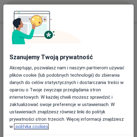
Pokaż więcej
o doświadczeniu
Aktualności
lek. Maciej Ziękiewicz
Wschowska 8, 01-239 Warszawa
Szanujemy Twoją prywatność
Neurolog na Woli.
Akceptując, pozwalasz nam i naszym partnerom używać
Rozpocząłem przyjmowanie pacjentów w
plików cookie (lub podobnych technologii) do zbierania
OpenMed Centrum Medyczne w sercu
danych do celów statystycznych i dostarczania treści w
warszawskiej Woli. Niedawno ukończyłem
oparciu o Twoje zwyczaje przeglądania stron
specjalizację z neurologii,
Dowiedz się więcej
internetowych. W każdej chwili możesz sprawdzić i
zaktualizować swoje preferencje w ustawieniach. W
19/09/2025
dzięki czemu oferuję nowoczesne podejście do
ustawieniach znajdziesz również linki do polityk
diagnostyki i leczenia chorób układu nerwowego
prywatności stron trzecich. Więcej informacji znajdziesz
– m.in. udarów mózgu, choroby Parkinsona,
w
polityka cookies
migren, bólów kręgosłupa, zawrotów głowy czy