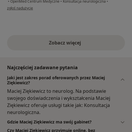
•
OpenMed Centrum Medyczne
•
Konsultacja neurologiczna
•
w opinii użytkownika .
zgłoś nadużycie
Zobacz więcej
opinie powyżej
Najczęściej zadawane pytania
Jaki jest zakres porad oferowanych przez Maciej
Ziękiewicz?
Maciej Ziękiewicz to neurolog. Na podstawie
swojego doświadczenia i wykształcenia Maciej
Ziękiewicz oferuje usługi takie jak: Konsultacja
neurologiczna.
Gdzie Maciej Ziękiewicz ma swój gabinet?
Czy Maciej Ziękiewicz przyjmuje online, bez