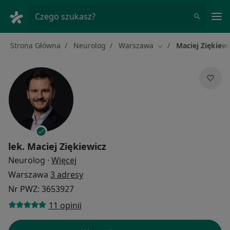
Me
Czego szukasz?
Strona Główna
Neurolog
Warszawa
Maciej Ziękiewi
Zmień miasto
lek.
Maciej Ziękiewicz
O specjalizacjach
Neurolog
·
Więcej
Warszawa
3 adresy
Nr PWZ: 3653927
11 opinii