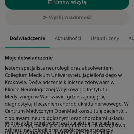
Umów wizytę
Wyślij wiadomość
Doświadczenie
Aktualności
Usługi i ceny
Ad
Moje doświadczenie
Jestem specjalistą neurologii oraz absolwentem
Collegium Medicum Uniwersytetu Jagiellońskiego w
Krakowie. Doświadczenie kliniczne zdobywam w
Klinice Neurologicznej Wojskowego Instytutu
Medycznego w Warszawie, gdzie zajmuję się
diagnostyką i leczeniem chorób układu nerwowego. W
Centrum Medycznym OpenMed konsultuję pacjentów
z objawami neurologicznymi oraz chorobami układu
W pracy klinicznej wykorzystuję aktualną wiedzę z
nerwowego, takimi jak udary mózgu i ich następstwa,
zakresu neurologii oraz współczesne standardy
choroba Parkinsona, migreny, bóle głowy, bóle