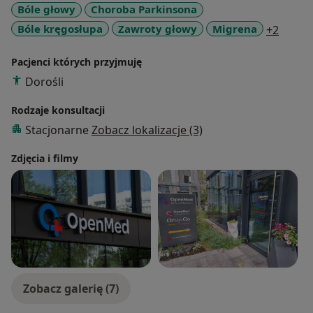
Bóle głowy
Choroba Parkinsona
a11y_
Bóle kręgosłupa
Zawroty głowy
Migrena
+2
Pacjenci których przyjmuję
Dorośli
Rodzaje konsultacji
Stacjonarne
Zobacz lokalizacje (3)
Zdjęcia i filmy
Zobacz galerię (7)