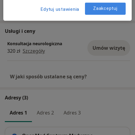
choroby Alzheimera.
Zaakceptuj
Edytuj ustawienia
Zapraszam do nowej placówki OpenMed
Warszawa Wola, ul. Wschowska 8 (róg Ordona i
Usługi i ceny
Jana Kazimierza).
Konsultacja neurologiczna
Umów wizytę
320 zł
Szczegóły
W jaki sposób ustalane są ceny?
Adresy (3)
Adres 1
Adres 2
Adres 3