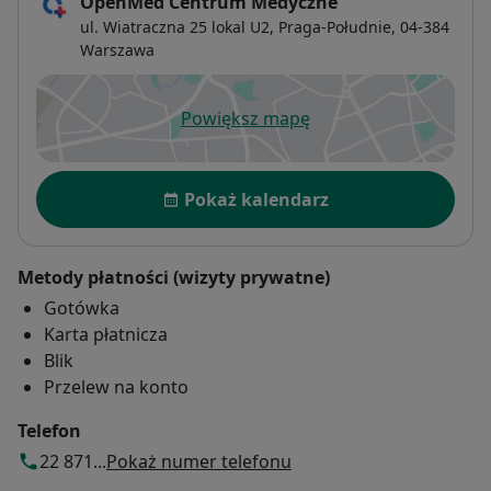
OpenMed Centrum Medyczne
ul. Wiatraczna 25 lokal U2,
Praga-Południe
, 04-384
Warszawa
Powiększ mapę
otwiera się w nowej karcie
Dostępność
Pokaż kalendarz
Metody płatności (wizyty prywatne)
Gotówka
Karta płatnicza
Blik
Przelew na konto
Telefon
22 871...
Pokaż numer telefonu