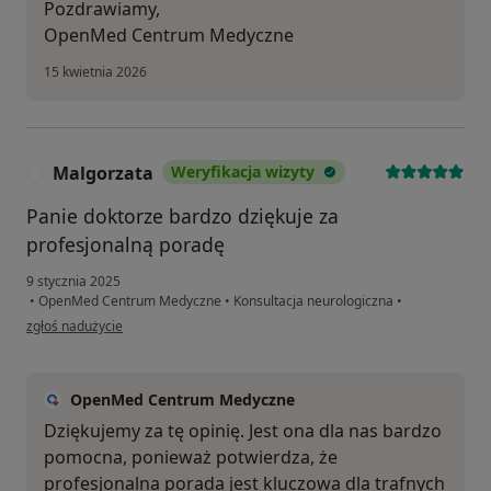
Pozdrawiamy,
OpenMed Centrum Medyczne
15 kwietnia 2026
Malgorzata
Weryfikacja wizyty
M
Panie doktorze bardzo dziękuje za
profesjonalną poradę
9 stycznia 2025
•
OpenMed Centrum Medyczne
•
Konsultacja neurologiczna
•
w opinii użytkownika Malgorzata
zgłoś nadużycie
OpenMed Centrum Medyczne
Dziękujemy za tę opinię. Jest ona dla nas bardzo
pomocna, ponieważ potwierdza, że
profesjonalna porada jest kluczowa dla trafnych