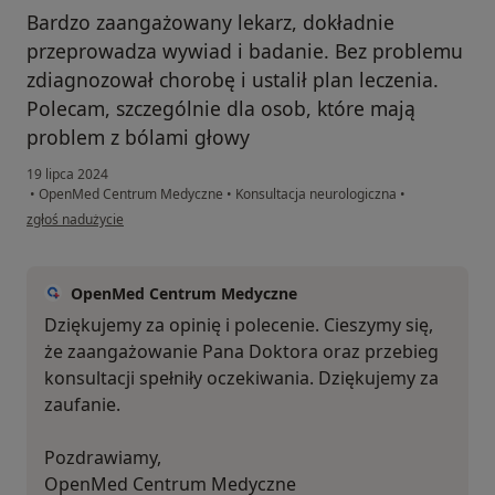
Bardzo zaangażowany lekarz, dokładnie
przeprowadza wywiad i badanie. Bez problemu
zdiagnozował chorobę i ustalił plan leczenia.
Polecam, szczególnie dla osob, które mają
problem z bólami głowy
19 lipca 2024
•
OpenMed Centrum Medyczne
•
Konsultacja neurologiczna
•
w opinii użytkownika AR
zgłoś nadużycie
OpenMed Centrum Medyczne
Dziękujemy za opinię i polecenie. Cieszymy się,
że zaangażowanie Pana Doktora oraz przebieg
konsultacji spełniły oczekiwania. Dziękujemy za
zaufanie.
Pozdrawiamy,
OpenMed Centrum Medyczne