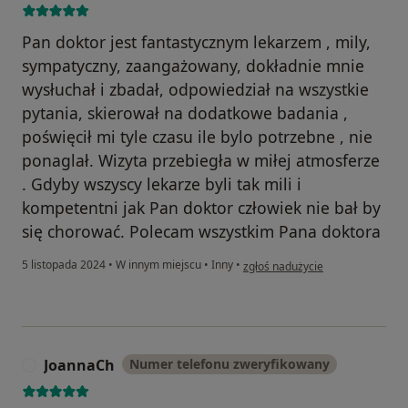
Pan doktor jest fantastycznym lekarzem , mily,
sympatyczny, zaangażowany, dokładnie mnie
wysłuchał i zbadał, odpowiedział na wszystkie
pytania, skierował na dodatkowe badania ,
poświęcił mi tyle czasu ile bylo potrzebne , nie
ponaglał. Wizyta przebiegła w miłej atmosferze
. Gdyby wszyscy lekarze byli tak mili i
kompetentni jak Pan doktor człowiek nie bał by
się chorować. Polecam wszystkim Pana doktora
w opinii użytkownika Iwona B.
5 listopada 2024
•
W innym miejscu
•
Inny
•
zgłoś nadużycie
JoannaCh
Numer telefonu zweryfikowany
J