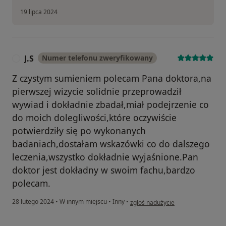
19 lipca 2024
J.S
Numer telefonu zweryfikowany
J
Z czystym sumieniem polecam Pana doktora,na
pierwszej wizycie solidnie przeprowadził
wywiad i dokładnie zbadał,miał podejrzenie co
do moich dolegliwości,które oczywiście
potwierdziły się po wykonanych
badaniach,dostałam wskazówki co do dalszego
leczenia,wszystko dokładnie wyjaśnione.Pan
doktor jest dokładny w swoim fachu,bardzo
polecam.
w opinii użytkownika J.S
28 lutego 2024
•
W innym miejscu
•
Inny
•
zgłoś nadużycie