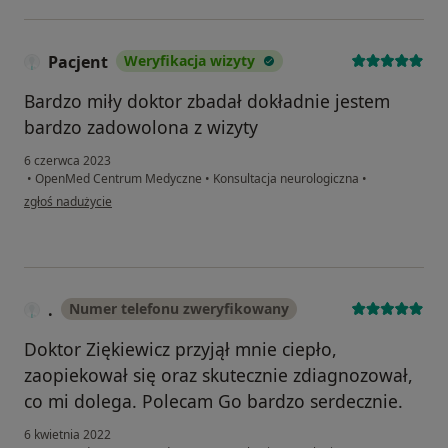
Pacjent
Weryfikacja wizyty
Bardzo miły doktor zbadał dokładnie jestem
bardzo zadowolona z wizyty
6 czerwca 2023
•
OpenMed Centrum Medyczne
•
Konsultacja neurologiczna
•
w opinii użytkownika Pacjent
zgłoś nadużycie
.
Numer telefonu zweryfikowany
Doktor Ziękiewicz przyjął mnie ciepło,
zaopiekował się oraz skutecznie zdiagnozował,
co mi dolega. Polecam Go bardzo serdecznie.
6 kwietnia 2022