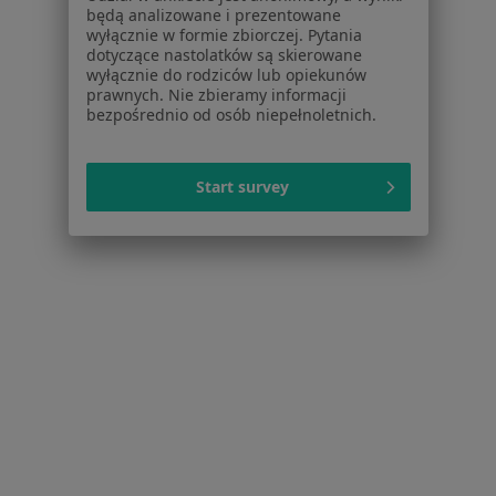
Dla placówek medycznych
będą analizowane i prezentowane
wyłącznie w formie zbiorczej. Pytania
Noa Notes
nowość
dotyczące nastolatków są skierowane
Baza wiedzy
wyłącznie do rodziców lub opiekunów
Centrum Pomocy dla Specjalisty
prawnych. Nie zbieramy informacji
bezpośrednio od osób niepełnoletnich.
Kontakt
ZnanyLekarz - Strona główna
Start survey
ZnanyLekarz Sp. z o.o.
ul. Kolejowa 5/7
01-217 Warszawa, Polska
NIP: ⁠7010224868
KRS: ⁠0000347997
REGON: ⁠142276657
Sąd Rejonowy dla m.st. Warszawy w Warszawie XII
Wydział Gospodarczy KRS
Facebook
otwiera się w nowej karcie