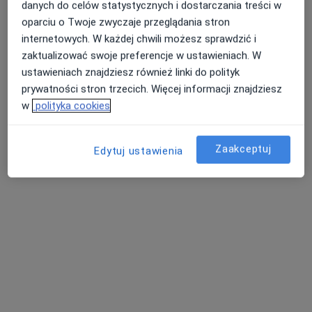
Centrum Medycyny i Stomatologii
danych do celów statystycznych i dostarczania treści w
SILESIA MED
oparciu o Twoje zwyczaje przeglądania stron
·
Więcej
Neurochirurgia, Ginekologia, Gastrologia
internetowych. W każdej chwili możesz sprawdzić i
1508 opinii
zaktualizować swoje preferencje w ustawieniach. W
ustawieniach znajdziesz również linki do polityk
Mickiewicza 29, Katowice
•
Mapa
prywatności stron trzecich. Więcej informacji znajdziesz
Konsultacja neurochirurgiczna (kolejna wizyta)
260 zł
w
polityka cookies
Pokaż więcej usług
Brak dostępnych specjalistów z wolnymi terminami w tym centrum medycznym.
Zaakceptuj
Edytuj ustawienia
Pokaż profil