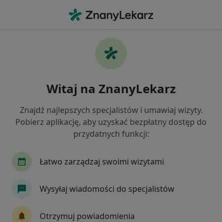
Me
Neurochirurg • Katowice, śląskie
Filtry
Ubezpieczenie:
iMed24
20 polecanych neurochirurgów w
Witaj na ZnanyLekarz
Katowicach z IMed24
Jak działają wyniki wyszukiwania
Znajdź najlepszych specjalistów i umawiaj wizyty.
Pobierz aplikację, aby uzyskać bezpłatny dostęp do
przydatnych funkcji:
Łatwo zarządzaj swoimi wizytami
Wysyłaj wiadomości do specjalistów
lek. Ireneusz Krawczyk
Otrzymuj powiadomienia
·
Więcej
Neurochirurg