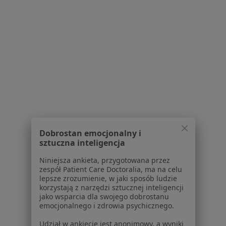
Praca
Rekrutujemy!
Partnerzy
Centrum prasowe
Kontakt
Dla pacjentów
Lekarze
Placówki medyczne
Pytania i odpowiedzi
Usługi i zabiegi
Choroby
Dobrostan emocjonalny i
sztuczna inteligencja
Pomoc
Aplikacje mobilne
Niniejsza ankieta, przygotowana przez
Blog dla pacjentów
zespół Patient Care Doctoralia, ma na celu
lepsze zrozumienie, w jaki sposób ludzie
Dla profesjonalistów
korzystają z narzędzi sztucznej inteligencji
jako wsparcia dla swojego dobrostanu
emocjonalnego i zdrowia psychicznego.
Cennik
Dla lekarzy
Udział w ankiecie jest anonimowy, a wyniki