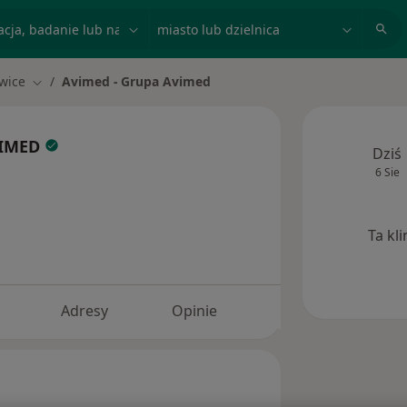
acja, badanie lub nazwisko
miasto lub dzielnica
wice
Avimed - Grupa Avimed
asto
Zmień miasto
VIMED
Dziś
6 Sie
Ta kl
Adresy
Opinie