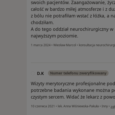
swoich pacjentów. Zaangażowanie, życzl
całość w bardzo miłej atmosferze i z 
z bólu nie potrafiłam wstać z łóżka, a n
chodziłam.
A do tego oddział neurochirurgiczny w s
najwyższym poziomie.
1 marca 2024
•
Wiesław Marcol
•
konsultacja neurochirurg
D.K
Numer telefonu zweryfikowany
D
Wizyty merytoryczne profesjonalne pode
potrzebne badania wykonane można pow
czystym sercem. Widać że lekarz z powo
w o
10 czerwca 2021
•
lek. Anna Wiśniewska-Pakuła
•
Inny
•
zg