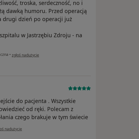
iwość, troska, serdeczność, no i
dużą dawką humoru. Przed operacją
a drugi dzień po operacji już
zpitalu w Jastrzębiu Zdroju - na
w opinii użytkownika Katarzyna Czypek
iczna
•
zgłoś nadużycie
jście do pacjenta . Wszystkie
iedzieć od ręki. Polecam z
łania czego brakuje w tym świecie
pinii użytkownika D.K
łoś nadużycie