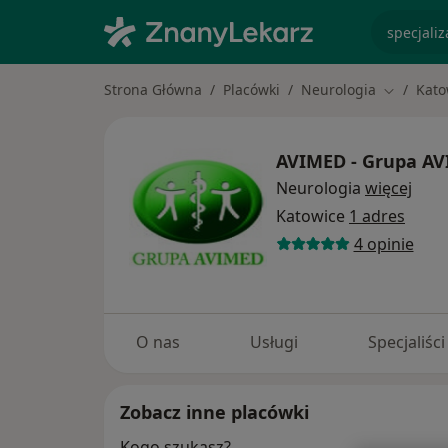
specjaliz
Strona Główna
Placówki
Neurologia
Kato
Zmień mi
AVIMED - Grupa A
Neurologia
więcej
Katowice
1 adres
4 opinie
O nas
Usługi
Specjaliści
Zobacz inne placówki
Kogo szukasz?