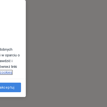
odobnych
i w oparciu o
awdzić i
wnież linki
 cookies
akceptuj