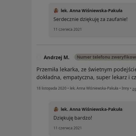
lek. Anna Wiśniewska-Pakuła
Serdecznie dziękuję za zaufanie!
11 czerwca 2021
Andrzej M.
Numer telefonu zweryfiko
A
Przemiła lekarka, ze świetnym podejśc
dokładna, empatyczna, super lekarz i c
w 
18 listopada 2020
•
lek. Anna Wiśniewska-Pakuła
•
Inny
•
zg
lek. Anna Wiśniewska-Pakuła
Dziękuję bardzo!
11 czerwca 2021