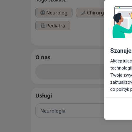
Neurolog
Chirurg
Oku
Pediatra
Szanuje
O nas
Akceptując
technologii
Zobacz w
Twoje zwyc
zaktualizo
do polityk 
Usługi
Neurologia