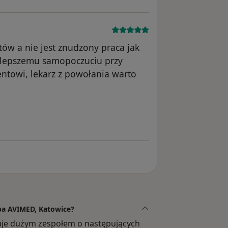
tów a nie jest znudzony praca jak
a lepszemu samopoczuciu przy
entowi, lekarz z powołania warto
nika Konto zostało usunięte
upa AVIMED, Katowice?
je dużym zespołem o następujących