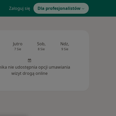
Zaloguj się
Dla profesjonalistów
Jutro
Sob,
Ndz,
Pon,
Wt,
7 Sie
8 Sie
9 Sie
10 Sie
11 Si
inika nie udostępnia opcji umawiania
wizyt drogą online