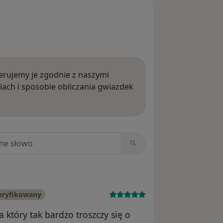
rujemy je zgodnie z naszymi
iach i sposobie obliczania gwiazdek
ięcej o opiniach
niach
eryfikowany
a który tak bardzo troszczy się o