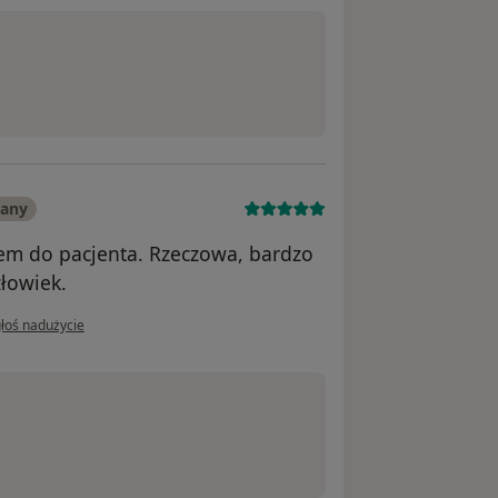
wany
iem do pacjenta. Rzeczowa, bardzo
złowiek.
opinii użytkownika Andrzej M.
łoś nadużycie