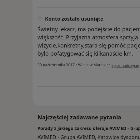
Konto zostało usunięte
Świetny lekarz, ma podejście do pacjen
większość. Przyjazna atmosfera sprzyj
wizycie,konkretny,stara się pomóc pacj
było pofatygować się kilkanaście km.
w opinii użytkow
30 października 2017
•
Wiesław Marcol
•
•
zgłoś nadużycie
Najczęściej zadawane pytania
Porady z jakiego zakresu oferuje AVIMED - Gr
AVIMED - Grupa AVIMED, Katowice dysponu