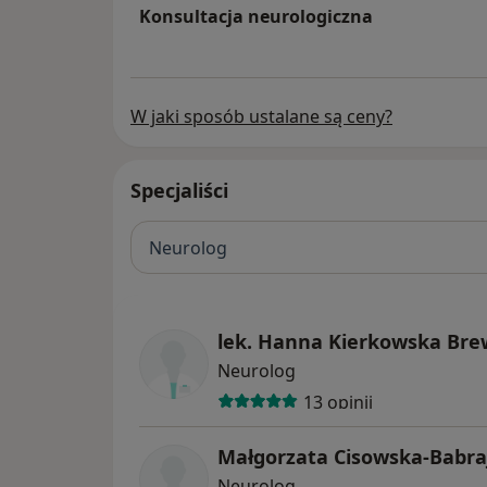
Konsultacja neurologiczna
W jaki sposób ustalane są ceny?
Specjaliści
Neurolog
lek. Hanna Kierkowska Br
Neurolog
13 opinii
Małgorzata Cisowska-Babra
Neurolog