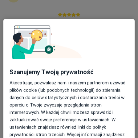
·
Więcej
Rehabilitacja medyczna, Kardiologia, Interna
25 opinii
Nasza średnia ocena na App Store to 4.9 i 4.1 na
Katowicka 22, Mikołów
•
Mapa
Google Play Store
Konsultacja lekarza rehabilitacji medycznej
Brak dostępnych specjalistów z wolnymi terminami w tym centrum medycznym.
Pokaż profil
Szanujemy Twoją prywatność
Akceptując, pozwalasz nam i naszym partnerom używać
plików cookie (lub podobnych technologii) do zbierania
danych do celów statystycznych i dostarczania treści w
oparciu o Twoje zwyczaje przeglądania stron
internetowych. W każdej chwili możesz sprawdzić i
zaktualizować swoje preferencje w ustawieniach. W
ustawieniach znajdziesz również linki do polityk
lek. Gabriela Górska
prywatności stron trzecich. Więcej informacji znajdziesz