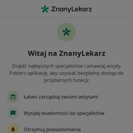
Me
Lekarz Rehabilitacji Medycznej • Katowice, śląskie
Filtry
Ubezpieczenie:
iMed24
20 polecanych lekarzy rehabilitacji
Witaj na ZnanyLekarz
medycznej w Katowicach z IMed24
Jak działają wyniki wyszukiwania
Znajdź najlepszych specjalistów i umawiaj wizyty.
Pobierz aplikację, aby uzyskać bezpłatny dostęp do
przydatnych funkcji:
Łatwo zarządzaj swoimi wizytami
Wysyłaj wiadomości do specjalistów
Ośrodek Rehabilitacyjno Leczniczy -
Otrzymuj powiadomienia
Grupa AVIMED