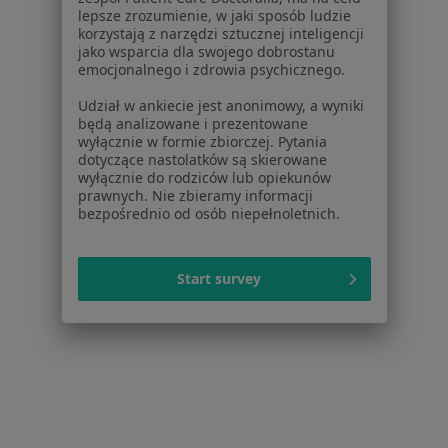
Noa Notes
nowość
lepsze zrozumienie, w jaki sposób ludzie
Baza wiedzy
korzystają z narzędzi sztucznej inteligencji
Centrum Pomocy dla Specjalisty
jako wsparcia dla swojego dobrostanu
emocjonalnego i zdrowia psychicznego.
Kontakt
ZnanyLekarz - Strona główna
Udział w ankiecie jest anonimowy, a wyniki
będą analizowane i prezentowane
ZnanyLekarz Sp. z o.o.
wyłącznie w formie zbiorczej. Pytania
dotyczące nastolatków są skierowane
ul. Kolejowa 5/7
wyłącznie do rodziców lub opiekunów
01-217 Warszawa, Polska
prawnych. Nie zbieramy informacji
bezpośrednio od osób niepełnoletnich.
NIP: ⁠7010224868
KRS: ⁠0000347997
REGON: ⁠142276657
Start survey
Sąd Rejonowy dla m.st. Warszawy w Warszawie XII
Wydział Gospodarczy KRS
Facebook
otwiera się w nowej karcie