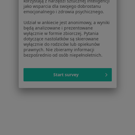
korzystają z narzędzi sztucznej inteligencji
Więcej (14)
jako wsparcia dla swojego dobrostanu
Więcej w kategorii: W pobliżu Katowic
emocjonalnego i zdrowia psychicznego.
Schorzenia w Katowicach
Udział w ankiecie jest anonimowy, a wyniki
będą analizowane i prezentowane
Bóle głowy w Katowicach
wyłącznie w formie zbiorczej. Pytania
dotyczące nastolatków są skierowane
Bóle kręgosłupa w Katowicach
wyłącznie do rodziców lub opiekunów
prawnych. Nie zbieramy informacji
Choroba Parkinsona w Katowicach
bezpośrednio od osób niepełnoletnich.
Choroby neurologiczne w Katowicach
Migrena w Katowicach
Start survey
Więcej (15)
Więcej w kategorii: Schorzenia w Katowicach
Strona Główna
Choroby
Kręgozmyk
Katowice
Zmień miasto
Zmień 