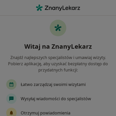
Me
Kręgozmyk • Katowice, śląskie
Filtry
• 1
Ubezpieczenie
Map
Kręgozmyk specjaliści w Katowicach
Witaj na ZnanyLekarz
Jak działają wyniki wyszukiwania
Znajdź najlepszych specjalistów i umawiaj wizyty.
Pobierz aplikację, aby uzyskać bezpłatny dostęp do
Jakiego specjalisty szukasz?
przydatnych funkcji:
Fizjoterapeuta
Ortopeda
Neurolog
N
Łatwo zarządzaj swoimi wizytami
Wysyłaj wiadomości do specjalistów
Otrzymuj powiadomienia