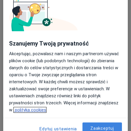
Szanujemy Twoją prywatność
Bezpieczne płatności
mgr Zofia Jochemczyk
Akceptując, pozwalasz nam i naszym partnerom używać
·
Więcej
Fizjoterapeuta
plików cookie (lub podobnych technologii) do zbierania
26 opinii
danych do celów statystycznych i dostarczania treści w
oparciu o Twoje zwyczaje przeglądania stron
Kosynierów 40A, Sosnowiec
•
Mapa
internetowych. W każdej chwili możesz sprawdzić i
Fizjoholis Fizjoterapia Osteopatia Trening
zaktualizować swoje preferencje w ustawieniach. W
Konsultacja fizjoterapeutyczna
200 zł
ustawieniach znajdziesz również linki do polityk
Specjalista nie oferuje umawiania online pod tym adresem.
prywatności stron trzecich. Więcej informacji znajdziesz
w
polityka cookies
Poproś o wizytę
Zaakceptuj
Edytuj ustawienia