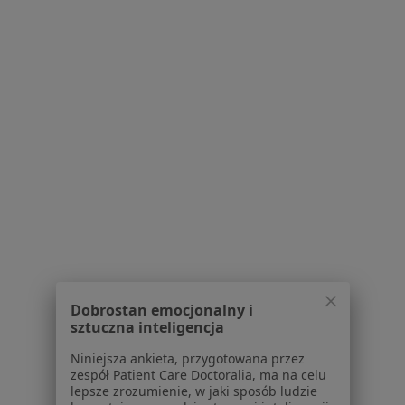
Konsultacja neurochirurgiczna
350 zł
Specjalista nie oferuje umawiania online pod tym adresem.
Poproś o wizytę
1
2
3
4
5
6
7
Powiązane wyszukiwania
W pobliżu Katowic
Kręgozmyk w Gliwicach
Kręgozmyk w Chorzowie
Dobrostan emocjonalny i
Kręgozmyk w Sosnowcu
sztuczna inteligencja
Kręgozmyk w Mikołowie
Niniejsza ankieta, przygotowana przez
zespół Patient Care Doctoralia, ma na celu
Kręgozmyk w Zabrzu
lepsze zrozumienie, w jaki sposób ludzie