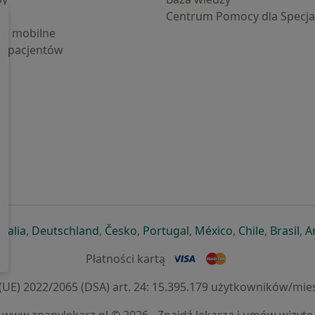
Centrum Pomocy dla Specjal
cje mobilne
la pacjentów
ej karcie
ię w nowej karcie
twiera się w nowej karcie
otwiera się w nowej karcie
otwiera się w nowej karcie
otwiera się w nowej karcie
otwiera się w nowej kar
otwiera się w n
otwiera s
otw
Italia
,
Deutschland
,
Česko
,
Portugal
,
México
,
Chile
,
Brasil
,
A
Płatności kartą
) 2022/2065 (DSA) art. 24: 15.395.179 użytkowników/mies