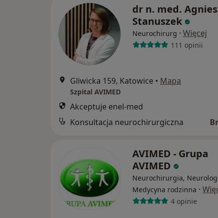
dr n. med. Agnie
Stanuszek
·
Więcej
Neurochirurg
111 opinii
Gliwicka 159, Katowice
•
Mapa
Szpital AVIMED
Akceptuje enel-med
Konsultacja neurochirurgiczna
B
AVIMED - Grupa
AVIMED
Neurochirurgia, Neurolog
·
Wię
Medycyna rodzinna
4 opinie