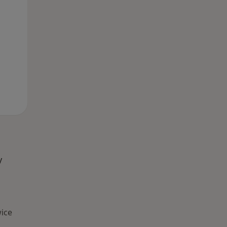
y
ice