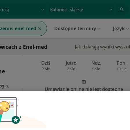
acja, badanie lub nazwisko
miasto lub dzielnica
zenie:
enel-med
Dostępne terminy
Język
wicach z Enel-med
Jak działają wyniki wysz
Dziś
Jutro
Ndz,
Pon,
7 Sie
8 Sie
9 Sie
10 Sie
ne
ogia,
Umawianie online nie jest dostępne
Pokaż profil
300 zł