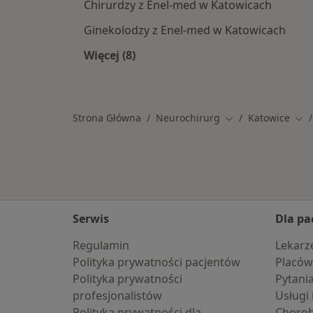
Chirurdzy z Enel-med w Katowicach
Ginekolodzy z Enel-med w Katowicach
Więcej (8)
Więcej w kategorii: Specjaliści w r
Strona Główna
Neurochirurg
Katowice
Zmień miasto
Zmi
Serwis
Dla pa
Regulamin
Lekarz
Polityka prywatności pacjentów
Placów
Polityka prywatności
Pytani
profesjonalistów
Usługi 
Polityka prywatności dla
Choro