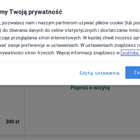
my Twoją prywatność
, pozwalasz nam i naszym partnerom używać plików cookie (lub p
) do zbierania danych do celów statystycznych i dostarczania treśc
zaje przeglądania stron internetowych. W każdej chwili możesz spr
wać swoje preferencje w ustawieniach. W ustawieniach znajdziesz ró
aw
Dziś
Jutro
Ndz,
Pon,
prywatności stron trzecich. Więcej informacji znajdziesz w
polityka
7 Sie
8 Sie
9 Sie
10 Sie
Za
Edytuj ustawienia
Umawianie online nie jest dostępne
Poproś o wizytę
300 zł