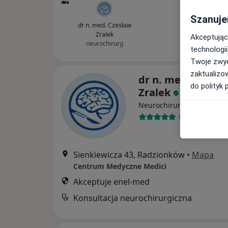
Szanuje
dr n. med. Czesław
Zralek
Akceptując
neurochirurg
technologii
Twoje zwyc
zaktualizo
dr n. med. Czesł
do polityk 
Zralek
·
Więcej
Neurochirurg
90 opinii
Sienkiewicza 43, Radzionków
•
Mapa
Centrum Medyczne Medici
Akceptuje enel-med
Konsultacja neurochirurgiczna