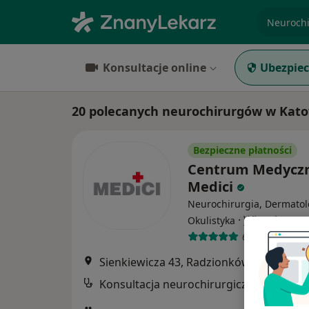
specjaliz
Konsultacje online
Ubezpiec
20 polecanych neurochirurgów w Kato
Bezpieczne płatności
Centrum Medycz
Medici
Neurochirurgia, Dermatol
·
Więcej
Okulistyka
685 opinii
Sienkiewicza 43, Radzionków
•
Mapa
Konsultacja neurochirurgiczna