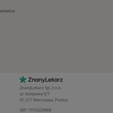
atowice
Najczęście leczone choroby
Kontakt
ZnanyLekarz - Strona główna
ZnanyLekarz Sp. z o.o.
ul. Kolejowa 5/7
01-217 Warszawa, Polska
NIP: ⁠7010224868