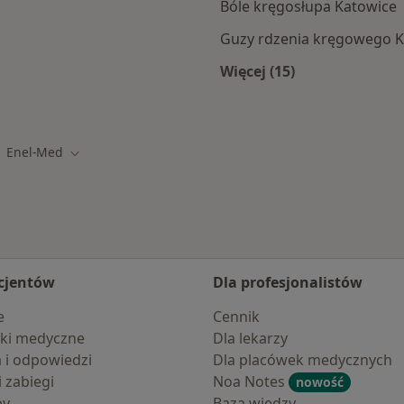
Bóle kręgosłupa Katowice
Guzy rdzenia kręgowego K
Więcej (15)
amach Enel-med
Więcej w kategorii: 
Enel-Med
eń miasto
Zmień miasto
cjentów
Dla profesjonalistów
e
Cennik
ki medyczne
Dla lekarzy
a i odpowiedzi
Dla placówek medycznych
i zabiegi
Noa Notes
nowość
by
Baza wiedzy