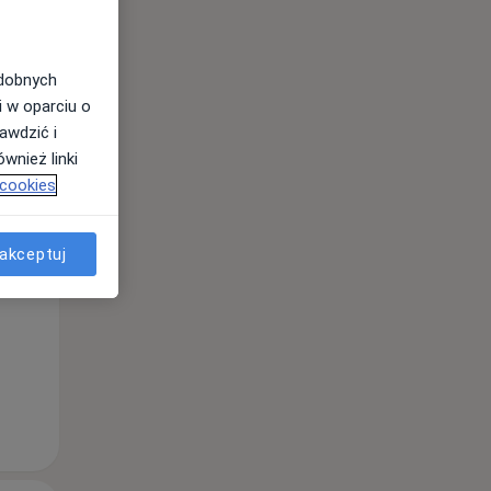
odobnych
i w oparciu o
awdzić i
wnież linki
Wt,
Śr,
Czw,
 cookies
11 Sie
12 Sie
13 Sie
akceptuj