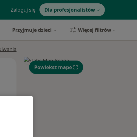
Zaloguj się
Dla profesjonalistów
Przyjmuje dzieci
Więcej filtrów
ukiwania
Wt,
Śr,
Czw,
Powiększ mapę
11 Sie
12 Sie
13 Sie