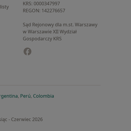
KRS: ⁠0000347997
isty
REGON: ⁠142276657
Sąd Rejonowy dla m.st. Warszawy
w Warszawie XII Wydział
Gospodarczy KRS
Facebook
otwiera się w nowej karcie
cie
owej karcie
ię w nowej karcie
iera się w nowej karcie
otwiera się w nowej karcie
otwiera się w nowej karcie
otwiera się w nowej karcie
rgentina
,
Perú
,
Colombia
iąc - Czerwiec 2026