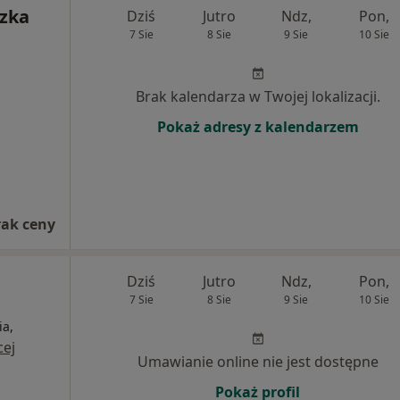
szka
Dziś
Jutro
Ndz,
Pon,
7 Sie
8 Sie
9 Sie
10 Sie
Brak kalendarza w Twojej lokalizacji.
Pokaż adresy z kalendarzem
rak ceny
Dziś
Jutro
Ndz,
Pon,
7 Sie
8 Sie
9 Sie
10 Sie
ia,
cej
Umawianie online nie jest dostępne
Pokaż profil