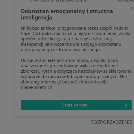
profesjonalistów, których dane
Pomoc
Dobrostan emocjonalny i sztuczna
pozyskaliśmy samodzielnie
Aplika
inteligencja
Polityka cookies
Blog d
Niniejsza ankieta, przygotowana przez zespół Patient
Jak działają wyniki wyszukiwania
Care Doctoralia, ma na celu lepsze zrozumienie, w jaki
Dostępność
sposób ludzie korzystają z narzędzi sztucznej
O nas
inteligencji jako wsparcia dla swojego dobrostanu
emocjonalnego i zdrowia psychicznego.
Praca
Rekrutujemy!
Partnerzy
Udział w ankiecie jest anonimowy, a wyniki będą
Centrum prasowe
analizowane i prezentowane wyłącznie w formie
zbiorczej. Pytania dotyczące nastolatków są skierowane
Kontakt
wyłącznie do rodziców lub opiekunów prawnych. Nie
zbieramy informacji bezpośrednio od osób
niepełnoletnich.
otwiera się w now
otwiera s
o
Polska
,
Türkiye
,
España
,
Start survey
ROZPORZĄDZENIE (UE