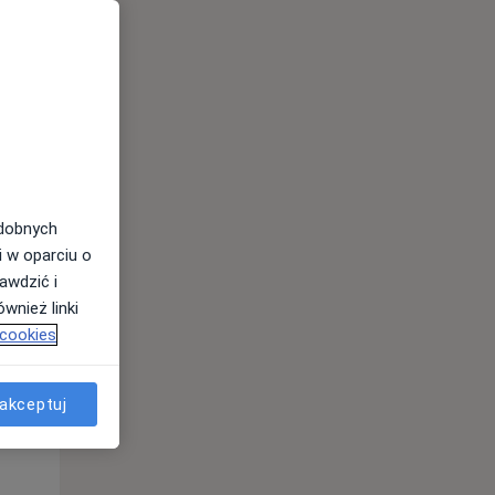
odobnych
i w oparciu o
awdzić i
wnież linki
 cookies
Śr,
Czw,
Pt,
12 Sie
13 Sie
14 Sie
akceptuj