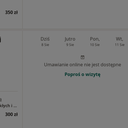
350 zł
j
Dziś
Jutro
Pon,
Wt,
8 Sie
9 Sie
10 Sie
11 Sie
Umawianie online nie jest dostępne
Poproś o wizytę
a
Mediqpol - Centrum Terapii Chorób Przewlekłych i Chirurgii Wielospecjalistycznej
300 zł