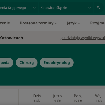
acja, badanie lub nazwisko
miasto lub dzielnica
zenie
Dostępne terminy
Język
Przyjmu
 Katowicach
Jak działają wyniki wysz
opeda
Chirurg
Endokrynolog
Dziś
Jutro
Pon,
Wt,
8 Sie
9 Sie
10 Sie
11 Sie