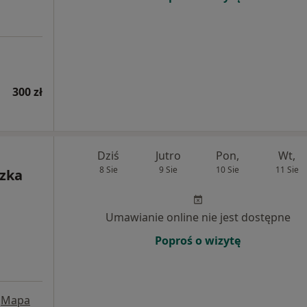
300 zł
Dziś
Jutro
Pon,
Wt,
8 Sie
9 Sie
10 Sie
11 Sie
szka
Umawianie online nie jest dostępne
Poproś o wizytę
Mapa