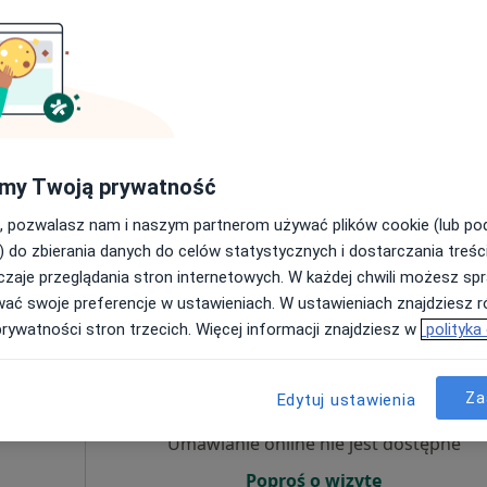
Umawianie online nie jest dostępne
Poproś o wizytę
my Twoją prywatność
Mapa
, pozwalasz nam i naszym partnerom używać plików cookie (lub p
300 zł
) do zbierania danych do celów statystycznych i dostarczania treśc
zaje przeglądania stron internetowych. W każdej chwili możesz spr
wać swoje preferencje w ustawieniach. W ustawieniach znajdziesz ró
prywatności stron trzecich. Więcej informacji znajdziesz w
polityka
Dziś
Jutro
Pon,
Wt,
8 Sie
9 Sie
10 Sie
11 Sie
dr.
Za
Edytuj ustawienia
Umawianie online nie jest dostępne
Poproś o wizytę