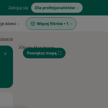
Zaloguj się
Dla profesjonalistów
je dzieci
Więcej filtrów
•
1
ukiwania
Powiększ mapę
Śr,
Czw,
Pt,
12 Sie
13 Sie
14 Sie