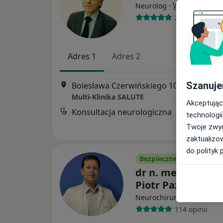
·
Więcej
Neurolog
21 opinii
Adres 1
Adres 2
Szanuje
Bolesława Czerwińskiego 10, Katowice
•
Multi-Klinika SALUTE
Akceptując
Konsultacja neurologiczna
technologii
Twoje zwyc
zaktualizo
do polityk 
Bezpieczne płatności
dr n. med. i n. o z
Piotr Paździora
·
Więcej
Neurochirurg
114 opinii