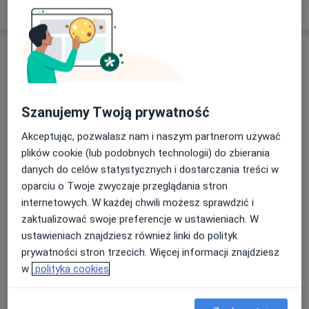
Poproś o wizytę
Szanujemy Twoją prywatność
Akceptując, pozwalasz nam i naszym partnerom używać
plików cookie (lub podobnych technologii) do zbierania
Bezpieczne płatności
danych do celów statystycznych i dostarczania treści w
mgr Zofia Jochemczyk
oparciu o Twoje zwyczaje przeglądania stron
·
Więcej
Fizjoterapeuta
internetowych. W każdej chwili możesz sprawdzić i
26 opinii
zaktualizować swoje preferencje w ustawieniach. W
ustawieniach znajdziesz również linki do polityk
Kosynierów 40A, Sosnowiec
•
Mapa
prywatności stron trzecich. Więcej informacji znajdziesz
Fizjoholis Fizjoterapia Osteopatia Trening
w
polityka cookies
Konsultacja fizjoterapeutyczna
200 zł
Specjalista nie oferuje umawiania online pod tym adresem.