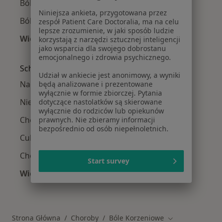
Bóle korzeniowe w Sosnowcu
Niniejsza ankieta, przygotowana przez
Bóle korzeniowe w Tychach
zespół Patient Care Doctoralia, ma na celu
lepsze zrozumienie, w jaki sposób ludzie
Więcej (14)
korzystają z narzędzi sztucznej inteligencji
jako wsparcia dla swojego dobrostanu
Więcej w kategorii: W pobliżu Katowic
emocjonalnego i zdrowia psychicznego.
Schorzenia w Katowicach
Udział w ankiecie jest anonimowy, a wyniki
Nadciśnienie tętnicze w Katowicach
będą analizowane i prezentowane
wyłącznie w formie zbiorczej. Pytania
Niewydolność serca w Katowicach
dotyczące nastolatków są skierowane
wyłącznie do rodziców lub opiekunów
Choroba wieńcowa w Katowicach
prawnych. Nie zbieramy informacji
bezpośrednio od osób niepełnoletnich.
Cukrzyca w Katowicach
Choroby serca w Katowicach
Start survey
Więcej (15)
Więcej w kategorii: Schorzenia w Katowicach
Strona Główna
Choroby
Bóle Korzeniowe
Zmień miasto