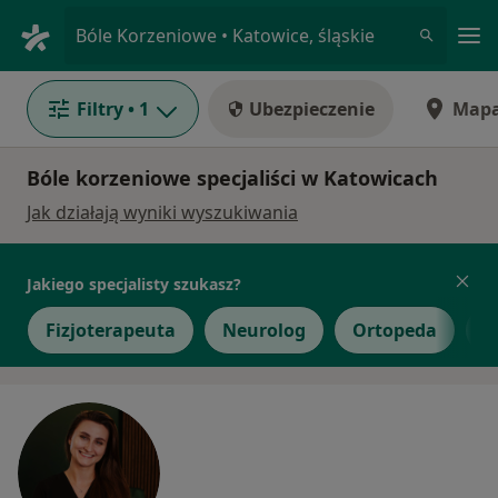
Me
Bóle Korzeniowe • Katowice, śląskie
Filtry
• 1
Ubezpieczenie
Map
Bóle korzeniowe specjaliści w Katowicach
Jak działają wyniki wyszukiwania
Jakiego specjalisty szukasz?
Fizjoterapeuta
Neurolog
Ortopeda
I