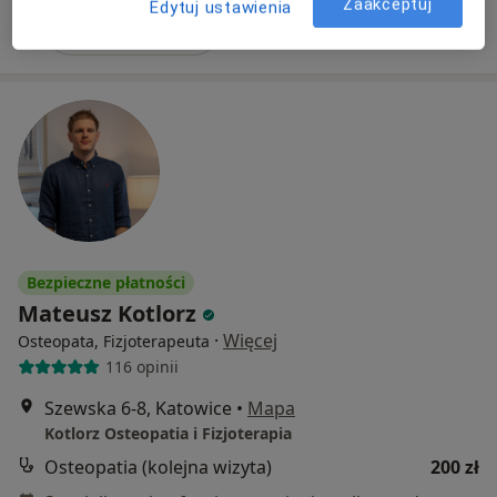
Zaakceptuj
Edytuj ustawienia
Poproś o wizytę
Bezpieczne płatności
Mateusz Kotlorz
·
Więcej
Osteopata, Fizjoterapeuta
116 opinii
Szewska 6-8, Katowice
•
Mapa
Kotlorz Osteopatia i Fizjoterapia
Osteopatia (kolejna wizyta)
200 zł