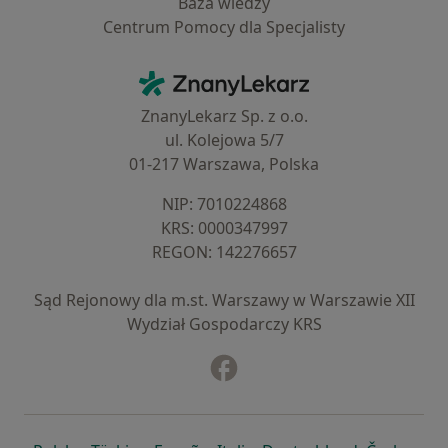
Baza wiedzy
Centrum Pomocy dla Specjalisty
Kontakt
ZnanyLekarz - Strona główna
ZnanyLekarz Sp. z o.o.
ul. Kolejowa 5/7
01-217 Warszawa, Polska
NIP: ⁠7010224868
KRS: ⁠0000347997
REGON: ⁠142276657
Sąd Rejonowy dla m.st. Warszawy w Warszawie XII
Wydział Gospodarczy KRS
Facebook
otwiera się w nowej karcie