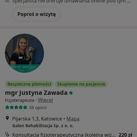
Specjalista nie oferuje umawiania online pod tym adresem.
Poproś o wizytę
Bezpieczne płatności
Skupienie na pacjencie
mgr Justyna Zawada
·
Więcej
Fizjoterapeuta
38 opinii
Pijarska 1,3, Katowice
•
Mapa
Galen Rehabilitacja Sp. z o. o.
Konsultacja fizjoterapeutyczna (kolejna wizyta)
220 zł