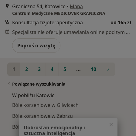
Graniczna 54, Katowice
•
Mapa
Centrum Medyczne MEDICOVER GRANICZNA
Konsultacja fizjoterapeutyczna
od 165 zł
Specjalista nie oferuje umawiania online pod tym adresem.
Poproś o wizytę
1
2
3
4
5
...
10
Powiązane wyszukiwania
W pobliżu Katowic
Bóle korzeniowe w Gliwicach
Bóle korzeniowe w Zabrzu
Bóle korzeniowe w Chorzowie
Dobrostan emocjonalny i
sztuczna inteligencja