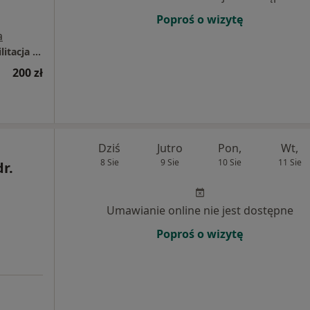
Poproś o wizytę
a
NORMOTONIA Będzin | Fizjoterapia i Rehabilitacja | Neurologia Funkcjonalna PDTR | Psychologia i Psychoterapia Somatyczna | Naturoterapia |
200 zł
Dziś
Jutro
Pon,
Wt,
8 Sie
9 Sie
10 Sie
11 Sie
dr.
Umawianie online nie jest dostępne
Poproś o wizytę