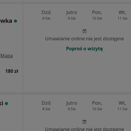
Dziś
Jutro
Pon,
Wt,
8 Sie
9 Sie
10 Sie
11 Sie
ówka
Umawianie online nie jest dostępne
Poproś o wizytę
Mapa
180 zł
i
Dziś
Jutro
Pon,
Wt,
8 Sie
9 Sie
10 Sie
11 Sie
Umawianie online nie jest dostępne