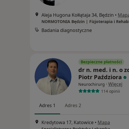
Aleja Hugona Kołłątaja 34, Będzin
•
Map
Badania diagnostyczne
Bezpieczne płatności
dr n. med. i n. o z
Piotr Paździora
·
Więcej
Neurochirurg
114 opinii
Adres 1
Adres 2
Kredytowa 17, Katowice
•
Mapa
Specjalistyczna Praktyka Lekarska