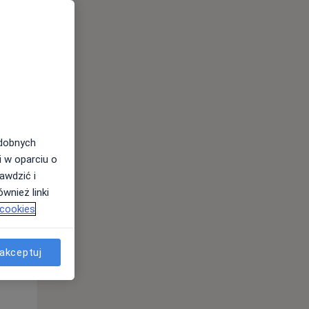
odobnych
i w oparciu o
awdzić i
Śr,
Czw,
Pt,
wnież linki
12 Sie
13 Sie
14 Sie
 cookies
akceptuj