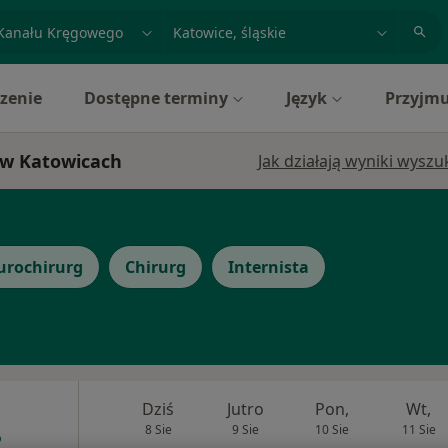
acja, badanie lub nazwisko
miasto lub dzielnica
zenie
Dostępne terminy
Język
Przyjmu
 w Katowicach
Jak działają wyniki wysz
urochirurg
Chirurg
Internista
Dziś
Jutro
Pon,
Wt,
8 Sie
9 Sie
10 Sie
11 Sie