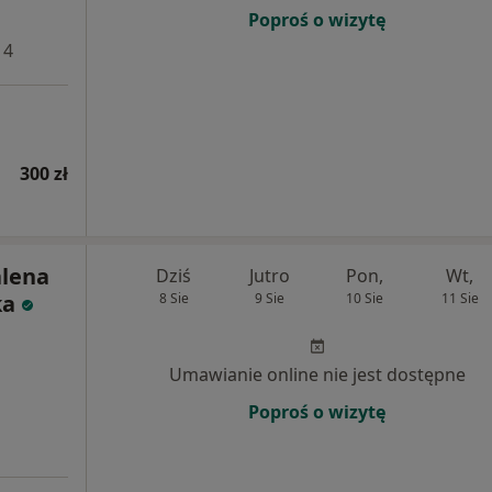
Poproś o wizytę
 4
300 zł
alena
Dziś
Jutro
Pon,
Wt,
ka
8 Sie
9 Sie
10 Sie
11 Sie
Umawianie online nie jest dostępne
Poproś o wizytę