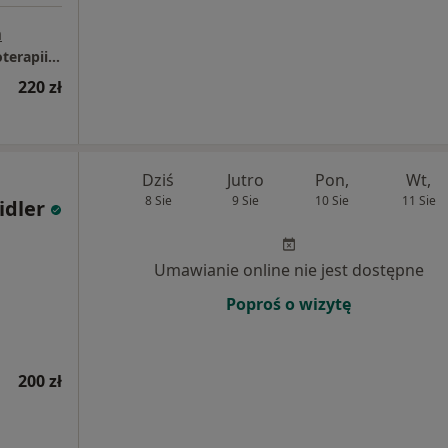
a
OdnovaClinic - Centrum Kompleksowej Fizjoterapii i Rehabilitacji
220 zł
Dziś
Jutro
Pon,
Wt,
8 Sie
9 Sie
10 Sie
11 Sie
idler
Umawianie online nie jest dostępne
Poproś o wizytę
200 zł