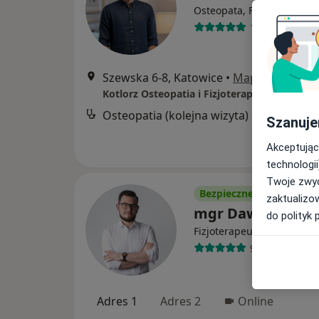
Osteopata, Fizjoterapeuta
116 opinii
Szewska 6-8, Katowice
•
Mapa
Kotlorz Osteopatia i Fizjoterapia
Osteopatia (kolejna wizyta)
Szanuje
Akceptując
technologii
Twoje zwyc
Bezpieczne płatności
zaktualizo
mgr Dawid Filak
do polityk 
·
Więcej
Fizjoterapeuta
91 opinii
Adres 1
Adres 2
Online