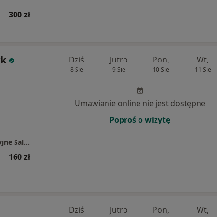
300 zł
yk
Dziś
Jutro
Pon,
Wt,
8 Sie
9 Sie
10 Sie
11 Sie
Umawianie online nie jest dostępne
Poproś o wizytę
Jakub Ciołczyk Fizjo-Med Usługi Rehabilitacyjne Salon Medyczny
160 zł
Dziś
Jutro
Pon,
Wt,