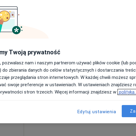
·
Więcej
Umawianie online nie jest dostępne
Poproś o wizytę
200 zł
my Twoją prywatność
, pozwalasz nam i naszym partnerom używać plików cookie (lub p
) do zbierania danych do celów statystycznych i dostarczania treśc
zaje przeglądania stron internetowych. W każdej chwili możesz spr
Dziś
Jutro
Pon,
Wt,
wać swoje preferencje w ustawieniach. W ustawieniach znajdziesz ró
8 Sie
9 Sie
10 Sie
11 Sie
prywatności stron trzecich. Więcej informacji znajdziesz w
polityka
Umawianie online nie jest dostępne
Za
Edytuj ustawienia
Poproś o wizytę