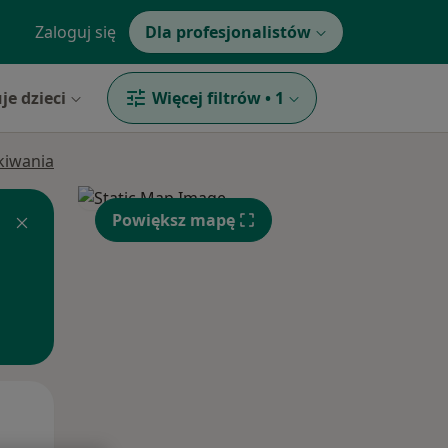
Zaloguj się
Dla profesjonalistów
je dzieci
Więcej filtrów
•
1
ukiwania
Powiększ mapę
Śr,
Czw,
Pt,
12 Sie
13 Sie
14 Sie