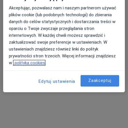
Skupienie na pacjencie
lek. Jerzy Luszawski
Akceptując, pozwalasz nam i naszym partnerom używać
plików cookie (lub podobnych technologii) do zbierania
Neurochirurg
danych do celów statystycznych i dostarczania treści w
7 opinii
oparciu o Twoje zwyczaje przeglądania stron
Gliwicka 159, Katowice
•
Mapa
internetowych. W każdej chwili możesz sprawdzić i
Szpital Avimed - Grupa AVIMED
zaktualizować swoje preferencje w ustawieniach. W
Akceptuje Medica Polska
ustawieniach znajdziesz również linki do polityk
prywatności stron trzecich. Więcej informacji znajdziesz
Konsultacja neurochirurgiczna
Brak ceny
w
polityka cookies
Specjalista nie oferuje umawiania online pod tym adresem.
Poproś o wizytę
Zaakceptuj
Edytuj ustawienia