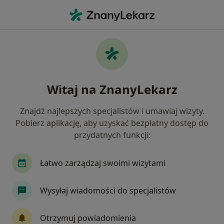
Me
Neurochirurg • Katowice, śląskie
Filtry
Ubezpieczenie:
Medica Polska
20 polecanych neurochirurgów w
Witaj na ZnanyLekarz
Katowicach z Medica Polska
Jak działają wyniki wyszukiwania
Znajdź najlepszych specjalistów i umawiaj wizyty.
Pobierz aplikację, aby uzyskać bezpłatny dostęp do
przydatnych funkcji:
Łatwo zarządzaj swoimi wizytami
Wysyłaj wiadomości do specjalistów
dr n. med. Wojciech Ślusarczyk
Otrzymuj powiadomienia
·
Więcej
Neurochirurg