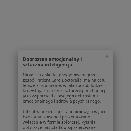
Praca
Rekrutujemy!
Partnerzy
Centrum prasowe
Kontakt
Dla pacjentów
Lekarze
Placówki medyczne
Dobrostan emocjonalny i
Pytania i odpowiedzi
sztuczna inteligencja
Usługi i zabiegi
Niniejsza ankieta, przygotowana przez
Choroby
zespół Patient Care Doctoralia, ma na celu
Pomoc
lepsze zrozumienie, w jaki sposób ludzie
korzystają z narzędzi sztucznej inteligencji
Aplikacje mobilne
jako wsparcia dla swojego dobrostanu
Blog dla pacjentów
emocjonalnego i zdrowia psychicznego.
Dla profesjonalistów
Udział w ankiecie jest anonimowy, a wyniki
będą analizowane i prezentowane
Cennik
wyłącznie w formie zbiorczej. Pytania
dotyczące nastolatków są skierowane
Dla lekarzy