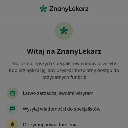
Me
Neurochirurg • Katowice, śląskie
Filtry
Ubezpieczenie:
PZU Zdrowie
20 polecanych neurochirurgów w
Witaj na ZnanyLekarz
Katowicach z PZU Zdrowie
Jak działają wyniki wyszukiwania
Znajdź najlepszych specjalistów i umawiaj wizyty.
Pobierz aplikację, aby uzyskać bezpłatny dostęp do
przydatnych funkcji:
Łatwo zarządzaj swoimi wizytami
Wysyłaj wiadomości do specjalistów
lek. Ireneusz Krawczyk
Otrzymuj powiadomienia
·
Więcej
Neurochirurg