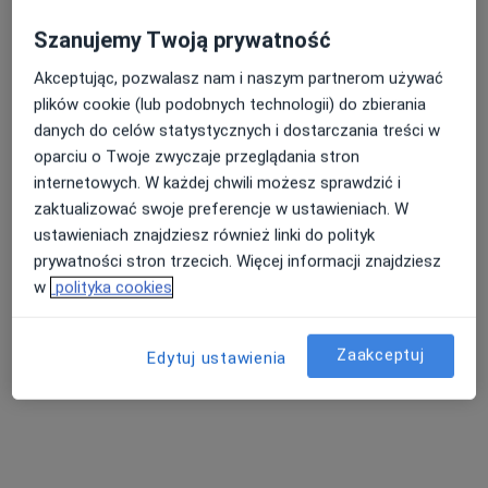
Centrum Medycyny i Stomatologii
SILESIA MED
Szanujemy Twoją prywatność
·
Więcej
Neurochirurgia, Ginekologia, Gastrologia
Akceptując, pozwalasz nam i naszym partnerom używać
1508 opinii
plików cookie (lub podobnych technologii) do zbierania
Mickiewicza 29, Katowice
•
Mapa
danych do celów statystycznych i dostarczania treści w
Konsultacja neurochirurgiczna (kolejna wizyta)
260 zł
oparciu o Twoje zwyczaje przeglądania stron
internetowych. W każdej chwili możesz sprawdzić i
Pokaż więcej usług
zaktualizować swoje preferencje w ustawieniach. W
Brak dostępnych specjalistów z wolnymi terminami w tym centrum medycznym.
ustawieniach znajdziesz również linki do polityk
prywatności stron trzecich. Więcej informacji znajdziesz
Pokaż profil
w
polityka cookies
Zaakceptuj
Dostępni specjaliści
Edytuj ustawienia
Specjaliści znajdują się poza Katowice, śląskie, w
obszarach bliskich Twojemu wyszukiwaniu.