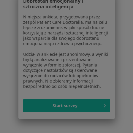
Dobrostan emocjonalny i
Lekarze
sztuczna inteligencja
Placówki medyczne
Niniejsza ankieta, przygotowana przez
Pytania i odpowiedzi
zespół Patient Care Doctoralia, ma na celu
Usługi i zabiegi
lepsze zrozumienie, w jaki sposób ludzie
korzystają z narzędzi sztucznej inteligencji
Choroby
jako wsparcia dla swojego dobrostanu
Pomoc
emocjonalnego i zdrowia psychicznego.
Aplikacje mobilne
Udział w ankiecie jest anonimowy, a wyniki
Blog dla pacjentów
będą analizowane i prezentowane
wyłącznie w formie zbiorczej. Pytania
Dla profesjonalistów
dotyczące nastolatków są skierowane
wyłącznie do rodziców lub opiekunów
Cennik
prawnych. Nie zbieramy informacji
Dla lekarzy
bezpośrednio od osób niepełnoletnich.
Dla placówek medycznych
Noa Notes
nowość
Baza wiedzy
Start survey
Centrum Pomocy dla Specjalisty
Kontakt
ZnanyLekarz - Strona główna