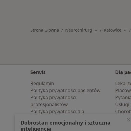
Strona Główna
Neurochirurg
Katowice
Zmień miasto
Zmi
Serwis
Dla pa
Regulamin
Lekarz
Polityka prywatności pacjentów
Placów
Polityka prywatności
Pytani
profesjonalistów
Usługi 
Polityka prywatności dla
Choro
profesjonalistów, których dane
Pomoc
Dobrostan emocjonalny i sztuczna
pozyskaliśmy samodzielnie
Aplika
inteligencja