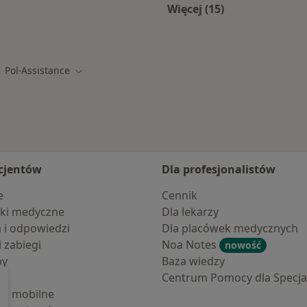
Więcej (15)
Więcej w kategorii: 
Pol-Assistance
eń miasto
Zmień miasto
cjentów
Dla profesjonalistów
e
Cennik
ki medyczne
Dla lekarzy
a i odpowiedzi
Dla placówek medycznych
i zabiegi
Noa Notes
nowość
by
Baza wiedzy
Centrum Pomocy dla Specjal
cje mobilne