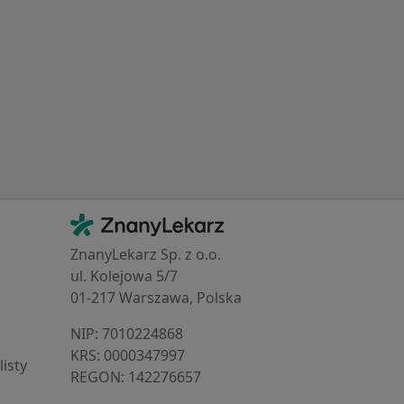
Najczęście leczone choroby
Kontakt
ZnanyLekarz - Strona główna
ZnanyLekarz Sp. z o.o.
ul. Kolejowa 5/7
01-217 Warszawa, Polska
NIP: ⁠7010224868
KRS: ⁠0000347997
isty
REGON: ⁠142276657