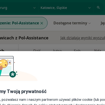
acja, badanie lub nazwisko
miasto lub dzielnica
zenie:
Pol-Assistance
Dostępne terminy
Ję
icach z Pol-Assistance
Jak działają wyniki wysz
ch
Dziś
Jutro
Sob,
Ndz,
6 Sie
7 Sie
8 Sie
9 Sie
Umawianie online nie jest dostępne
Poproś o wizytę
my Twoją prywatność
, pozwalasz nam i naszym partnerom używać plików cookie (lub p