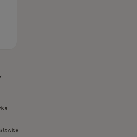
y
ice
atowice