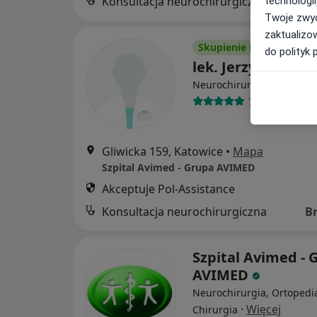
Konsultacja neurochirurgiczna
B
technologii
Twoje zwyc
zaktualizo
Skupienie na pacjencie
do polityk 
lek. Jerzy Luszaw
Neurochirurg
7 opinii
Gliwicka 159, Katowice
•
Mapa
Szpital Avimed - Grupa AVIMED
Akceptuje Pol-Assistance
Konsultacja neurochirurgiczna
B
Szpital Avimed - 
AVIMED
Neurochirurgia, Ortopedi
·
Więcej
Chirurgia