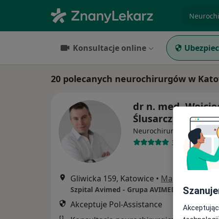
specjaliz
Konsultacje online
Ubezpiec
20 polecanych neurochirurgów w Katow
dr n. med. Wojcie
Ślusarczyk
·
Więcej
Neurochirurg
31 opinii
Gliwicka 159, Katowice
•
Mapa
Szanuje
Szpital Avimed - Grupa AVIMED
Akceptuje Pol-Assistance
Akceptując