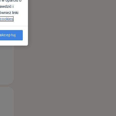
i w oparciu o
awdzić i
wnież linki
Pon,
Wt,
Śr,
 cookies
10 Sie
11 Sie
12 Sie
akceptuj
Pon,
Wt,
Śr,
10 Sie
11 Sie
12 Sie