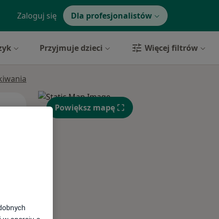
Zaloguj się
Dla profesjonalistów
zyk
Przyjmuje dzieci
Więcej filtrów
ukiwania
Pon,
Wt,
Śr,
Powiększ mapę
10 Sie
11 Sie
12 Sie
odobnych