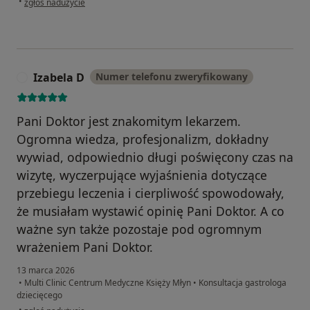
•
zgłoś nadużycie
Izabela D
Numer telefonu zweryfikowany
I
Pani Doktor jest znakomitym lekarzem.
Ogromna wiedza, profesjonalizm, dokładny
wywiad, odpowiednio długi poświęcony czas na
wizytę, wyczerpujące wyjaśnienia dotyczące
przebiegu leczenia i cierpliwość spowodowały,
że musiałam wystawić opinię Pani Doktor. A co
ważne syn także pozostaje pod ogromnym
wrażeniem Pani Doktor.
13 marca 2026
•
Multi Clinic Centrum Medyczne Księży Młyn
•
Konsultacja gastrologa
dziecięcego
w opinii użytkownika Izabela D
•