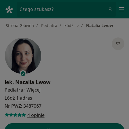
Me
Czego szukasz?
Strona Główna
Pediatra
Łódź
Natalia Lwow
Zmień miasto
lek.
Natalia Lwow
O specjalizacjach
Pediatra
·
Więcej
Łódź
1 adres
Nr PWZ: 3487067
4 opinie