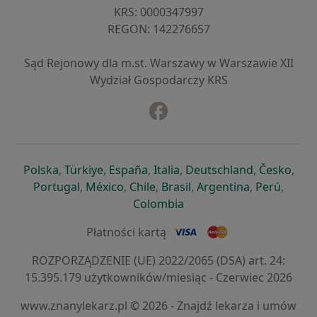
KRS: ⁠0000347997
REGON: ⁠142276657
Sąd Rejonowy dla m.st. Warszawy w Warszawie XII
Wydział Gospodarczy KRS
Facebook
otwiera się w nowej karcie
otwiera się w nowej karcie
otwiera się w nowej karcie
otwiera się w nowej karcie
otwiera się w nowej karci
otwiera się
otwi
Polska
,
Türkiye
,
España
,
Italia
,
Deutschland
,
Česko
,
otwiera się w nowej karcie
otwiera się w nowej karcie
otwiera się w nowej karcie
otwiera się w nowej kar
otwiera się 
otwier
Portugal
,
México
,
Chile
,
Brasil
,
Argentina
,
Perú
,
otwiera się w nowej karc
Colombia
Płatności kartą
ROZPORZĄDZENIE (UE) 2022/2065 (DSA) art. 24:
15.395.179 użytkowników/miesiąc - Czerwiec 2026
www.znanylekarz.pl © 2026 - Znajdź lekarza i umów