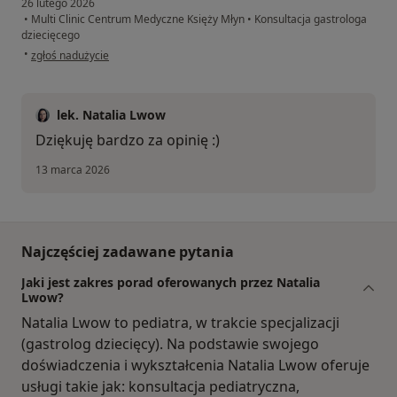
26 lutego 2026
•
Multi Clinic Centrum Medyczne Księży Młyn
•
Konsultacja gastrologa
dziecięcego
w opinii użytkownika Olga
•
zgłoś nadużycie
lek. Natalia Lwow
Dziękuję bardzo za opinię :)
13 marca 2026
Najczęściej zadawane pytania
Jaki jest zakres porad oferowanych przez Natalia
Lwow?
Natalia Lwow to pediatra, w trakcie specjalizacji
(gastrolog dziecięcy). Na podstawie swojego
doświadczenia i wykształcenia Natalia Lwow oferuje
usługi takie jak: konsultacja pediatryczna,