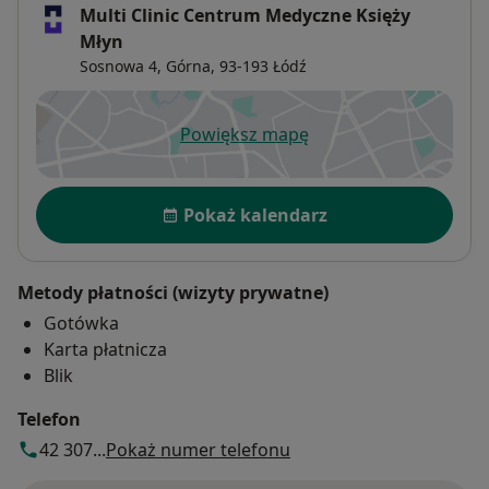
Multi Clinic Centrum Medyczne Księży
Młyn
Sosnowa 4,
Górna
, 93-193
Łódź
Powiększ mapę
otwiera się w nowej karcie
Dostępność
Pokaż kalendarz
Metody płatności (wizyty prywatne)
Gotówka
Karta płatnicza
Blik
Telefon
42 307...
Pokaż numer telefonu