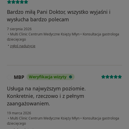
Bardzo miłą Pani Doktor, wszystko wyjaśni i
wysłucha bardzo polecam
7 sierpnia 2026
•
Multi Clinic Centrum Medyczne Księży Młyn
•
Konsultacja gastrologa
dziecięcego
w opinii użytkownika Klaudia
•
zgłoś nadużycie
MBP
Weryfikacja wizyty
M
Usługa na najwyższym poziomie.
Konkretnie, rzeczowo i z pełnym
zaangażowaniem.
19 marca 2026
•
Multi Clinic Centrum Medyczne Księży Młyn
•
Konsultacja gastrologa
dziecięcego
w opinii użytkownika MBP