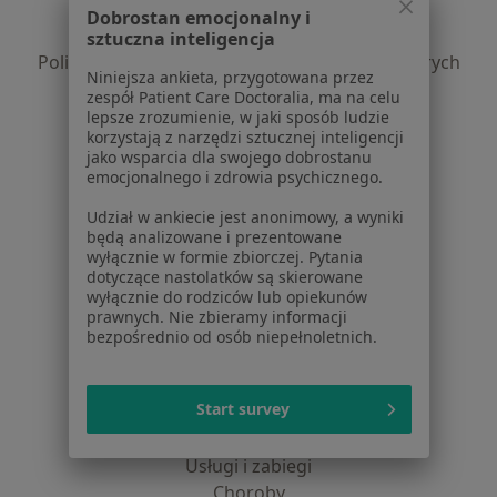
Polityka prywatności pacjentów
Dobrostan emocjonalny i
Polityka prywatności profesjonalistów
sztuczna inteligencja
Polityka prywatności dla profesjonalistów, których
Niniejsza ankieta, przygotowana przez
dane pozyskaliśmy samodzielnie
zespół Patient Care Doctoralia, ma na celu
Polityka cookies
lepsze zrozumienie, w jaki sposób ludzie
korzystają z narzędzi sztucznej inteligencji
Jak działają wyniki wyszukiwania
jako wsparcia dla swojego dobrostanu
Dostępność
emocjonalnego i zdrowia psychicznego.
O nas
Udział w ankiecie jest anonimowy, a wyniki
Praca
Rekrutujemy!
będą analizowane i prezentowane
Partnerzy
wyłącznie w formie zbiorczej. Pytania
Centrum prasowe
dotyczące nastolatków są skierowane
wyłącznie do rodziców lub opiekunów
Kontakt
prawnych. Nie zbieramy informacji
bezpośrednio od osób niepełnoletnich.
Dla pacjentów
Lekarze
Start survey
Placówki medyczne
Pytania i odpowiedzi
Usługi i zabiegi
Choroby