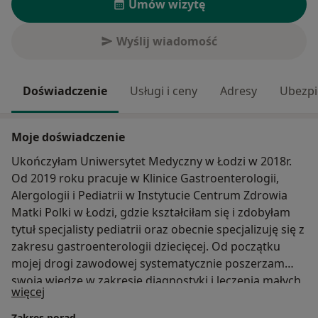
Umów wizytę
Wyślij wiadomość
Doświadczenie
Usługi i ceny
Adresy
Ubezpi
Moje doświadczenie
Ukończyłam Uniwersytet Medyczny w Łodzi w 2018r.
Od 2019 roku pracuje w Klinice Gastroenterologii,
Alergologii i Pediatrii w Instytucie Centrum Zdrowia
Matki Polki w Łodzi, gdzie kształciłam się i zdobyłam
tytuł specjalisty pediatrii oraz obecnie specjalizuję się z
zakresu gastroenterologii dziecięcej. Od początku
mojej drogi zawodowej systematycznie poszerzam
swoją wiedzę w zakresie diagnostyki i leczenia małych
O mnie
więcej
pacjentów ze szczególnym uwzględnieniem chorób
przewodu pokarmowego. Regularnie uczestniczę w
Zakres porad