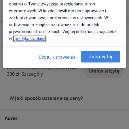
oparciu o Twoje zwyczaje przeglądania stron
Pokaż więcej
internetowych. W każdej chwili możesz sprawdzić i
o doświadczeniu
zaktualizować swoje preferencje w ustawieniach. W
ustawieniach znajdziesz również linki do polityk
Usługi i ceny
prywatności stron trzecich. Więcej informacji znajdziesz
w
polityka cookies
Konsultacja pediatryczna
Umów wizytę
Szczegóły
Zaakceptuj
Edytuj ustawienia
Konsultacja gastrologa dziecięcego
Umów wizytę
300 zł
Szczegóły
W jaki sposób ustalane są ceny?
Adres