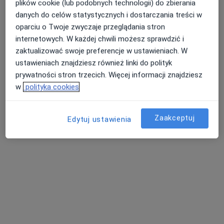
plików cookie (lub podobnych technologii) do zbierania
Pediatra
danych do celów statystycznych i dostarczania treści w
7 opinii
oparciu o Twoje zwyczaje przeglądania stron
Dąbrowskiego 15b, Łódź
•
Mapa
internetowych. W każdej chwili możesz sprawdzić i
Świat Zdrowia Centrum Medyczne , ul. gen. Dąbrowskiego 15B oraz Tylna 5 Łódź
zaktualizować swoje preferencje w ustawieniach. W
Akceptuje Allianz
ustawieniach znajdziesz również linki do polityk
prywatności stron trzecich. Więcej informacji znajdziesz
Konsultacja pediatryczna
Brak ceny
w
polityka cookies
Specjalista nie oferuje umawiania online pod tym adresem.
Poproś o wizytę
Zaakceptuj
Edytuj ustawienia