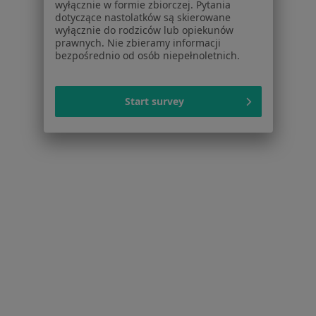
wyłącznie w formie zbiorczej. Pytania
Praca
Rekrutujemy!
dotyczące nastolatków są skierowane
Partnerzy
wyłącznie do rodziców lub opiekunów
prawnych. Nie zbieramy informacji
Centrum prasowe
bezpośrednio od osób niepełnoletnich.
Kontakt
Dla pacjentów
Start survey
Lekarze
Placówki medyczne
Pytania i odpowiedzi
Usługi i zabiegi
Choroby
Pomoc
Aplikacje mobilne
Blog dla pacjentów
Dla profesjonalistów
Cennik
Dla lekarzy