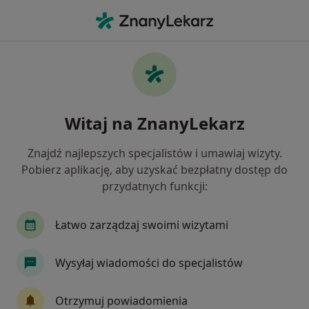
Me
Pediatra • Łódź, łódzkie
Filtry
Ubezpieczenie:
Allianz
20 polecanych pediatrów w Łodzi z Allianz
Witaj na ZnanyLekarz
Jak działają wyniki wyszukiwania
Znajdź najlepszych specjalistów i umawiaj wizyty.
Pobierz aplikację, aby uzyskać bezpłatny dostęp do
przydatnych funkcji:
Łatwo zarządzaj swoimi wizytami
Wysyłaj wiadomości do specjalistów
Świat Zdrowia Centrum Medyczne , ul.
gen. Dąbrowskiego 15B oraz Tylna 5 Łódź
Otrzymuj powiadomienia