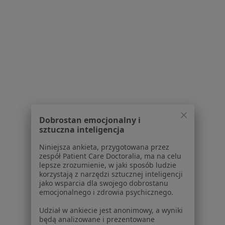
Strona Główna
Pediatra
Łódź
Allianz
Zmień miasto
Zmień miasto
Zmień miast
Serwis
Dobrostan emocjonalny i
Regulamin
sztuczna inteligencja
Polityka prywatności pacjentów
Niniejsza ankieta, przygotowana przez
Polityka prywatności profesjonalistów
zespół Patient Care Doctoralia, ma na celu
Polityka prywatności dla profesjonalistów, których
lepsze zrozumienie, w jaki sposób ludzie
dane pozyskaliśmy samodzielnie
korzystają z narzędzi sztucznej inteligencji
jako wsparcia dla swojego dobrostanu
Polityka cookies
emocjonalnego i zdrowia psychicznego.
Jak działają wyniki wyszukiwania
Dostępność
Udział w ankiecie jest anonimowy, a wyniki
będą analizowane i prezentowane
O nas