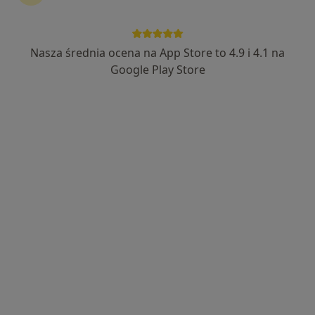
·
Więcej
Pediatria, Interna, Ginekologia
435 opinii
Nasza średnia ocena na App Store to 4.9 i 4.1 na
Adres 1
Adres 2
Google Play Store
Dąbrowskiego 15b, Łódź
•
Mapa
Konsultacja pediatryczna
Brak dostępnych specjalistów z wolnymi terminami w tym centrum medycznym.
Pokaż profil