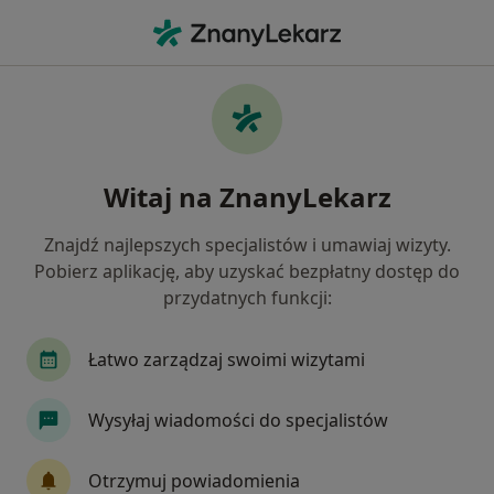
Me
Czego szukasz?
Strona Główna
Choroby
Szczelina Odbytu
Szczelina odbytu - informacje,
Witaj na ZnanyLekarz
specjaliści, pytania i odpowiedzi
Znajdź najlepszych specjalistów i umawiaj wizyty.
Pobierz aplikację, aby uzyskać bezpłatny dostęp do
przydatnych funkcji:
Informacje
Pytania i odpowiedzi
Łatwo zarządzaj swoimi wizytami
Wysyłaj wiadomości do specjalistów
Nie rezygnuj ze zdrowia
Wybierz konsultacje online, aby rozpocząć lub
Otrzymuj powiadomienia