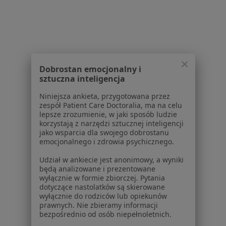
Polityka cookies
Jak działają wyniki wyszukiwania
Dostępność
O nas
Praca
Rekrutujemy!
Partnerzy
Dobrostan emocjonalny i
Centrum prasowe
sztuczna inteligencja
Kontakt
Niniejsza ankieta, przygotowana przez
zespół Patient Care Doctoralia, ma na celu
Dla pacjentów
lepsze zrozumienie, w jaki sposób ludzie
korzystają z narzędzi sztucznej inteligencji
Lekarze
jako wsparcia dla swojego dobrostanu
Placówki medyczne
emocjonalnego i zdrowia psychicznego.
Pytania i odpowiedzi
Udział w ankiecie jest anonimowy, a wyniki
Usługi i zabiegi
będą analizowane i prezentowane
Choroby
wyłącznie w formie zbiorczej. Pytania
dotyczące nastolatków są skierowane
Pomoc
wyłącznie do rodziców lub opiekunów
Aplikacje mobilne
prawnych. Nie zbieramy informacji
Blog dla pacjentów
bezpośrednio od osób niepełnoletnich.