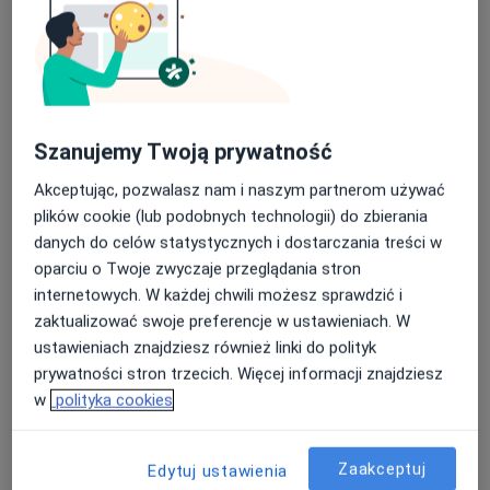
Proktolog
Toruń
Adam Lewiński
Chirurg, Chirurg onkologiczny, Proktolog
Szanujemy Twoją prywatność
Katowice
Akceptując, pozwalasz nam i naszym partnerom używać
plików cookie (lub podobnych technologii) do zbierania
Mateusz Górka
danych do celów statystycznych i dostarczania treści w
oparciu o Twoje zwyczaje przeglądania stron
Chirurg
internetowych. W każdej chwili możesz sprawdzić i
Wrocław
zaktualizować swoje preferencje w ustawieniach. W
ustawieniach znajdziesz również linki do polityk
prywatności stron trzecich. Więcej informacji znajdziesz
Bożena Orzechowska
w
polityka cookies
Alergolog, Pulmonolog, Pediatra
Radomsko
Zaakceptuj
Edytuj ustawienia