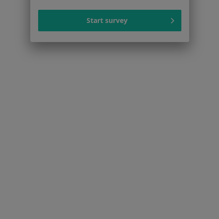
Dla profesjonalistów
Start survey
Cennik
Dla lekarzy
Dla placówek medycznych
Noa Notes
nowość
Baza wiedzy
Centrum Pomocy dla Specjalisty
Kontakt
ZnanyLekarz - Strona główna
ZnanyLekarz Sp. z o.o.
ul. Kolejowa 5/7
01-217 Warszawa, Polska
NIP: ⁠7010224868
KRS: ⁠0000347997
REGON: ⁠142276657
Sąd Rejonowy dla m.st. Warszawy w Warszawie XII