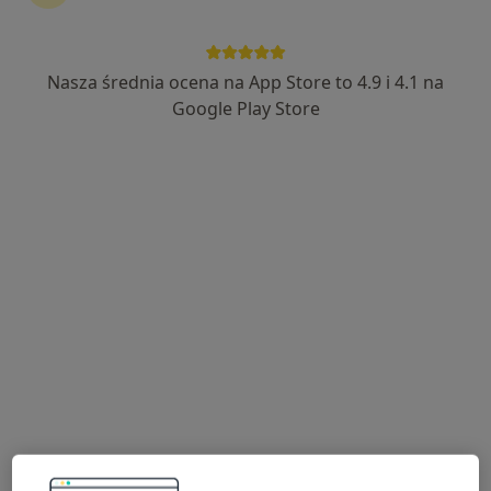
kontynuować leczenie bez wychodzenia z domu. Jeśli
potrzebujesz, możesz również umówić wizytę w
gabinecie.
Nasza średnia ocena na App Store to 4.9 i 4.1 na
Google Play Store
Pokaż specjalistów
Jak to działa?
Eksperci - szczelina odbytu
Michał Kurnatowski
Chirurg
Płock
Maciej Papierski