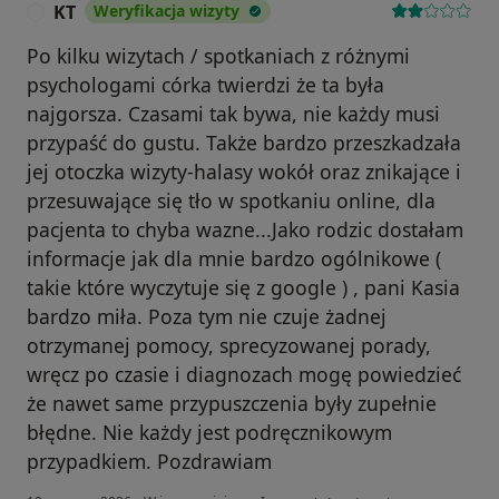
KT
Weryfikacja wizyty
K
Po kilku wizytach / spotkaniach z różnymi
psychologami córka twierdzi że ta była
najgorsza. Czasami tak bywa, nie każdy musi
przypaść do gustu. Także bardzo przeszkadzała
jej otoczka wizyty-halasy wokół oraz znikające i
przesuwające się tło w spotkaniu online, dla
pacjenta to chyba wazne...Jako rodzic dostałam
informacje jak dla mnie bardzo ogólnikowe (
takie które wyczytuje się z google ) , pani Kasia
bardzo miła. Poza tym nie czuje żadnej
otrzymanej pomocy, sprecyzowanej porady,
wręcz po czasie i diagnozach mogę powiedzieć
że nawet same przypuszczenia były zupełnie
błędne. Nie każdy jest podręcznikowym
przypadkiem. Pozdrawiam
w opinii użytkownika KT