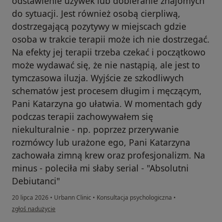
odstawienie używek lub dobieranie znajomych
do sytuacji. Jest również osobą cierpliwą,
dostrzegającą pozytywy w miejscach gdzie
osoba w trakcie terapii może ich nie dostrzegać.
Na efekty jej terapii trzeba czekać i początkowo
może wydawać się, że nie nastąpią, ale jest to
tymczasowa iluzja. Wyjście ze szkodliwych
schematów jest procesem długim i męczącym,
Pani Katarzyna go ułatwia. W momentach gdy
podczas terapii zachowywałem się
niekulturalnie - np. poprzez przerywanie
rozmówcy lub urażone ego, Pani Katarzyna
zachowała zimną krew oraz profesjonalizm. Na
minus - poleciła mi słaby serial - "Absolutni
Debiutanci"
20 lipca 2026
•
Urbann Clinic
•
Konsultacja psychologiczna
•
w opinii użytkownika Igor Bałys
zgłoś nadużycie