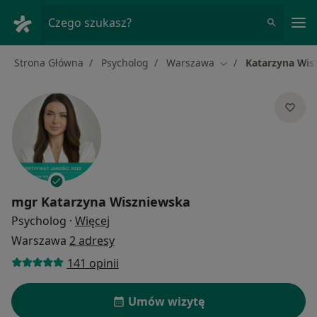
Me
Czego szukasz?
Strona Główna
Psycholog
Warszawa
Katarzyna Wis
Zmień miasto
mgr
Katarzyna Wiszniewska
O specjalizacjach
Psycholog
·
Więcej
Warszawa
2 adresy
141 opinii
Umów wizytę