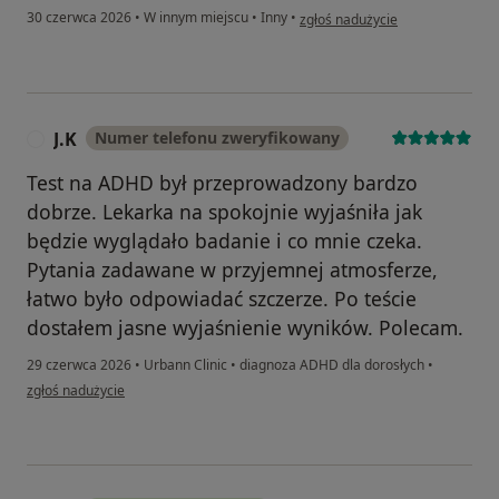
w opinii użytkownika PO
30 czerwca 2026
•
W innym miejscu
•
Inny
•
zgłoś nadużycie
J.K
Numer telefonu zweryfikowany
J
Test na ADHD był przeprowadzony bardzo
dobrze. Lekarka na spokojnie wyjaśniła jak
będzie wyglądało badanie i co mnie czeka.
Pytania zadawane w przyjemnej atmosferze,
łatwo było odpowiadać szczerze. Po teście
dostałem jasne wyjaśnienie wyników. Polecam.
29 czerwca 2026
•
Urbann Clinic
•
diagnoza ADHD dla dorosłych
•
w opinii użytkownika J.K
zgłoś nadużycie