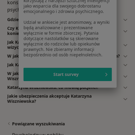
korzystają z narzędzi sztucznej inteligencji
konsultacja dzieci i młodzieży, konsultacja
jako wsparcia dla swojego dobrostanu
psychologa dziecięcego.
emocjonalnego i zdrowia psychicznego.
Gdzie Katarzyna Wiszniewska ma swój gabinet?
Udział w ankiecie jest anonimowy, a wyniki
będą analizowane i prezentowane
Czy Katarzyna Wiszniewska przyjmuje online, bez
wyłącznie w formie zbiorczej. Pytania
konieczności pojawiania się w placówce?
dotyczące nastolatków są skierowane
Jak Katarzyna Wiszniewska akceptuje płatności po
wyłącznie do rodziców lub opiekunów
wizycie?
prawnych. Nie zbieramy informacji
bezpośrednio od osób niepełnoletnich.
W jakich językach konsultuje Katarzyna Wiszniewska?
Jak Katarzyna Wiszniewska umawia wizyty?
W jakich godzinach przyjmuje Katarzyna
Start survey
Wiszniewska?
Katarzyna Wiszniewska: co mówią pacjenci?
Jakie ubezpieczenia akceptuje Katarzyna
Wiszniewska?
Powiązane wyszukiwania
Psycholodzy w pobliżu