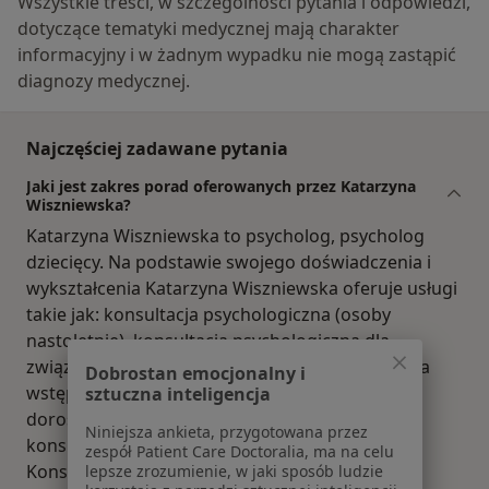
Wszystkie treści, w szczególności pytania i odpowiedzi,
dotyczące tematyki medycznej mają charakter
informacyjny i w żadnym wypadku nie mogą zastąpić
diagnozy medycznej.
Najczęściej zadawane pytania
Jaki jest zakres porad oferowanych przez Katarzyna
Wiszniewska?
Katarzyna Wiszniewska to psycholog, psycholog
dziecięcy. Na podstawie swojego doświadczenia i
wykształcenia Katarzyna Wiszniewska oferuje usługi
takie jak: konsultacja psychologiczna (osoby
nastoletnie), konsultacja psychologiczna dla
związków poligamicznych, bezpłatna konsultacja
Dobrostan emocjonalny i
wstępna - telefoniczna, diagnoza ADHD dla
sztuczna inteligencja
dorosłych, ADHD Diagnostic test in english,
Niniejsza ankieta, przygotowana przez
konsultacja psychologiczna pary/małżeńska,
zespół Patient Care Doctoralia, ma na celu
Konsultacja pary, Konsultacja psychologiczna,
lepsze zrozumienie, w jaki sposób ludzie