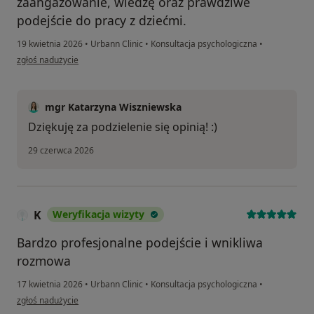
zaangażowanie, wiedzę oraz prawdziwe
podejście do pracy z dziećmi.
19 kwietnia 2026
•
Urbann Clinic
•
Konsultacja psychologiczna
•
w opinii użytkownika Emilia
zgłoś nadużycie
mgr Katarzyna Wiszniewska
Dziękuję za podzielenie się opinią! :)
29 czerwca 2026
K
Weryfikacja wizyty
Bardzo profesjonalne podejście i wnikliwa
rozmowa
17 kwietnia 2026
•
Urbann Clinic
•
Konsultacja psychologiczna
•
w opinii użytkownika K
zgłoś nadużycie