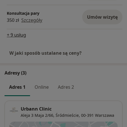
– podpowiemy, jaka forma pracy będzie
najbardziej pomocna,
Konsultacja pary
– zaproponujemy specjalistę i nurt najlepiej
Umów wizytę
350 zł
Szczegóły
dopasowany do Twojej sytuacji.
To dobry pierwszy krok, jeśli chcesz rozpocząć
+ 9 usług
terapię, ale nie wiesz, od czego zacząć – lub zależy
Ci na realnie dopasowanym wsparciu.
W jaki sposób ustalane są ceny?
Adresy (3)
Adres 1
Online
Adres 2
Urbann Clinic
Aleja 3 Maja 2/66,
Śródmieście
, 00-391
Warszawa