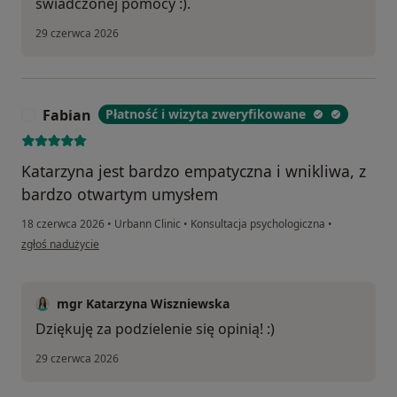
świadczonej pomocy :).
29 czerwca 2026
Fabian
Płatność i wizyta zweryfikowane
F
Katarzyna jest bardzo empatyczna i wnikliwa, z
bardzo otwartym umysłem
18 czerwca 2026
•
Urbann Clinic
•
Konsultacja psychologiczna
•
w opinii użytkownika Fabian
zgłoś nadużycie
mgr Katarzyna Wiszniewska
Dziękuję za podzielenie się opinią! :)
29 czerwca 2026