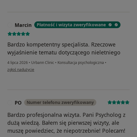
Marcin
Płatność i wizyta zweryfikowane
M
Bardzo kompetentny specjalista. Rzeczowe
wyjaśnienie tematu dotyczącego nieletniego
4 lipca 2026
•
Urbann Clinic
•
Konsultacja psychologiczna
•
w opinii użytkownika Marcin
zgłoś nadużycie
PO
Numer telefonu zweryfikowany
P
Bardzo profesjonalna wizyta. Pani Psycholog z
dużą wiedzą. Bałem się pierwszej wizyty, ale
muszę powiedziec, że niepotrzebnie! Polecam!