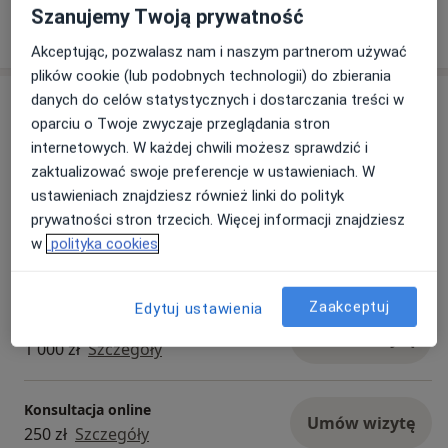
Szanujemy Twoją prywatność
wątpliwości dotyczące diagnozy, czy potrzeba
rozwoju i lepszego kontaktu ze sobą.
Akceptując, pozwalasz nam i naszym partnerom używać
plików cookie (lub podobnych technologii) do zbierania
W Urbann Clinic znajdziesz specjalistów z
danych do celów statystycznych i dostarczania treści w
Usługi i ceny
zakresu:
oparciu o Twoje zwyczaje przeglądania stron
• seksuologii
Bezpłatna konsultacja wstępna -
internetowych. W każdej chwili możesz sprawdzić i
telefoniczna
• psychologii dziecięcej
Umów wizytę
zaktualizować swoje preferencje w ustawieniach. W
Darmowa usługa
Szczegóły
• terapii poznawczo-behawioralnej (CBT)
ustawieniach znajdziesz również linki do polityk
• terapii skoncentrowanej na rozwiązaniach (TSR)
prywatności stron trzecich. Więcej informacji znajdziesz
• terapii integracyjnej
Konsultacja psychologiczna
w
polityka cookies
Umów wizytę
• terapii Gestalt
220 zł - 250 zł
Szczegóły
• coachingu
• mindfulness
Zaakceptuj
Edytuj ustawienia
Diagnoza ADHD dla dorosłych
Umów wizytę
1 000 zł
Szczegóły
Podczas bezpłatnej konsultacji:
– pomożemy określić Twoje potrzeby i obszar
Konsultacja online
Umów wizytę
trudności,
250 zł
Szczegóły