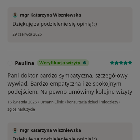
mgr Katarzyna Wiszniewska
Dziękuję za podzielenie się opinią! :)
29 czerwca 2026
Paulina
Weryfikacja wizyty
P
Pani doktor bardzo sympatyczna, szczegółowy
wywiad. Bardzo empatyczna i ze spokojnym
podejściem. Na pewno umówimy kolejne wizyty
16 kwietnia 2026
•
Urbann Clinic
•
konsultacja dzieci i młodzieży
•
w opinii użytkownika Paulina
zgłoś nadużycie
mgr Katarzyna Wiszniewska
Dziękuję za podzielenie się opinią! :)