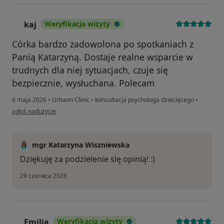
kaj
Weryfikacja wizyty
K
Córka bardzo zadowolona po spotkaniach z
Panią Katarzyną. Dostaje realne wsparcie w
trudnych dla niej sytuacjach, czuje się
bezpiecznie, wysłuchana. Polecam
6 maja 2026
•
Urbann Clinic
•
konsultacja psychologa dziecięcego
•
w opinii użytkownika kaj
zgłoś nadużycie
mgr Katarzyna Wiszniewska
Dziękuję za podzielenie się opinią! :)
29 czerwca 2026
Emilia
Weryfikacja wizyty
E